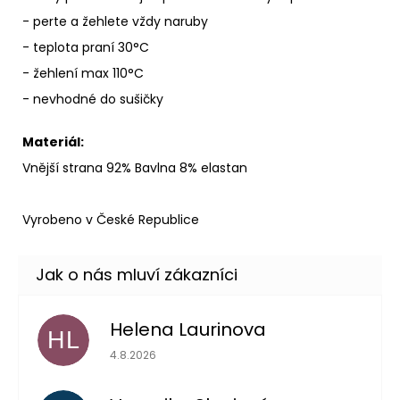
- perte a žehlete vždy naruby
- teplota praní 30°C
- žehlení max 110°C
- nevhodné do sušičky
Materiál:
Vnější strana 92% Bavlna 8% elastan
Vyrobeno v České Republice
Helena Laurinova
HL
Hodnocení obchodu je 5 z 5 hvězdiček.
4.8.2026