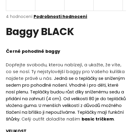
a
j
Průměrné
4 hodnocení
Podrobnosti hodnocení
í
hodnocení
Baggy BLACK
produktu
t
je
?
5,0
z
5
Černé pohodlné baggy
hvězdiček.
Dopřejte svobodu, kterou nabízejí, a ukažte, že víte,
HLEDAT
co se nosí. Ty nejstylovější baggy pro Vašeho kulíška
najdete právě u nás.
Jedná se o tepláčky se sníženým
sedem pro pohodlné nošení. Vhodné i pro děti, které
nosí plenu. Tepláčky budou růst díky sníženému sedu a
D
přidání na zahnutí (4 cm). Od velikosti 80 je do tepláčků
o
vložena guma. U menších velikostí z důvodů možného
p
o
tlačení na bříško ji nepoužíváme. Tepláčky mají funkční
r
šňůrky.
Celý outfit doladíte našim
basic tričkem
.
u
VELIKOST