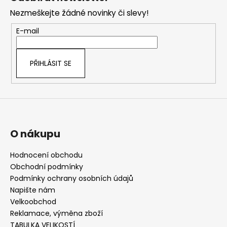
p
Nezmeškejte žádné novinky či slevy!
a
t
E-mail
í
PŘIHLÁSIT SE
O nákupu
Hodnocení obchodu
Obchodní podmínky
Podmínky ochrany osobních údajů
Napište nám
Velkoobchod
Reklamace, výměna zboží
TABULKA VELIKOSTÍ