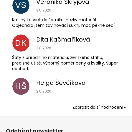
Veronika Skryjová
VS
Hodnocení obchodu je 5 z 5 hvězdiček.
3.8.2026
Krásný kousek do šatníku, hezký materiál.
Objednala jsem zavinovací sukni, moc pěkně sedí.
Dita Kačmaříková
DK
Hodnocení obchodu je 5 z 5 hvězdiček.
2.8.2026
Šaty z přírodního materiálu, ženského střihu,
precizně ušité, výborný poměr ceny a kvality. Super
obchod.
Helga Ševčíková
HŠ
Hodnocení obchodu je 5 z 5 hvězdiček.
2.8.2026
Zobrazit další hodnocení
Z
á
Odebírat newsletter