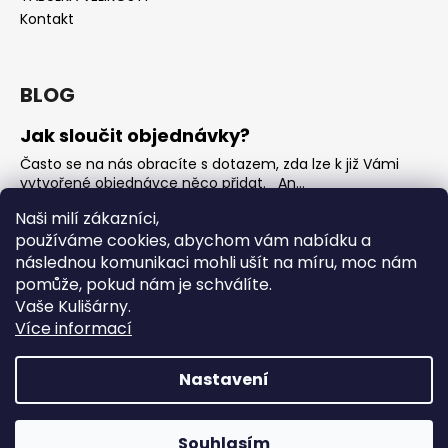
Kontakt
BLOG
Jak sloučit objednávky?
Často se na nás obracíte s dotazem, zda lze k již Vámi
vytvořené objednávce něco přidat. An...
Jak vybrat rostoucí overal na jaro?
Naši milí zákazníci,
používáme cookies, abychom vám nabídku a
Nejčastější otázka, kterou od Vás teď dostáváme je, jak
vybrat rostoucí overal na nadcházející jarní...
následnou komunikaci mohli ušít na míru, moc nám
pomůže, pokud nám je schválíte.
OVERALY jaké jsou mezi nimi rozdíly
Vaše Kulišárny.
Overaly jsou velmi oblíbeným kouskem. Snadno se
Více informací
oblékají, nevykasávají se a přebalování je hračka. ...
Nastavení
Vytvořil Shoptet
Copyright 2026
Kulišárny
. Všechna práva vyhrazena.
‼️ DO DNEŠNÍ PŮLNOCI‼️ ‼️ Sleva až 50% na Všechno zboží z
Souhlasím
Upravit nastavení cookies