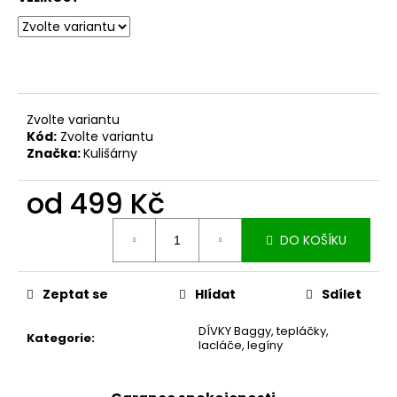
č
u
j
e
m
e
Zvolte variantu
Kód:
Zvolte variantu
DÁMSKÉ
Značka:
Kulišárny
BERMUDY
SILK
od
499 Kč
BLACK
1
Měrná
199
DO KOŠÍKU
cena:
Kč
Zeptat se
Hlídat
Sdílet
DÍVKY Baggy, tepláčky,
Kategorie
:
lacláče, legíny