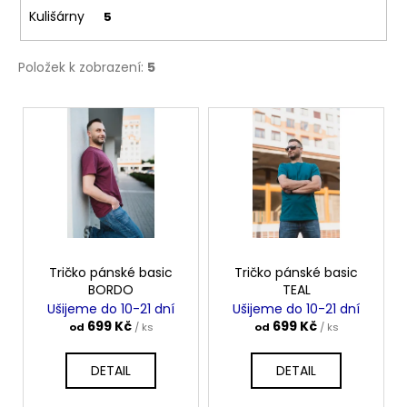
č
Kulišárny
5
u
j
e
Položek k zobrazení:
5
m
e
V
ý
p
ZAVINOVACÍ
SUKNĚ
i
MIDI
BLACK
s
S
p
KAPSAMI
r
2
099
o
Tričko pánské basic
Tričko pánské basic
Kč
BORDO
TEAL
d
Ušijeme do 10-21 dní
Ušijeme do 10-21 dní
u
699 Kč
699 Kč
od
/ ks
od
/ ks
k
t
DETAIL
DETAIL
ů