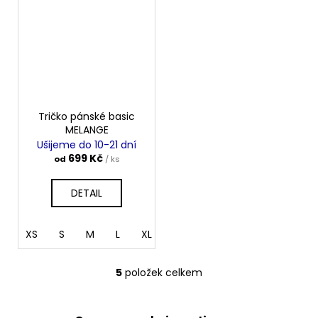
Tričko pánské basic
MELANGE
Ušijeme do 10-21 dní
699 Kč
od
/ ks
DETAIL
XS
S
M
L
XL
XXL
5
položek celkem
O
v
l