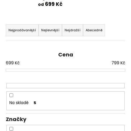
699 Kč
od
a
j
í
Ř
t
a
Nejprodávanější
Nejlevnější
Nejdražší
Abecedně
?
z
e
n
Cena
í
699
Kč
799
Kč
p
HLEDAT
r
o
d
D
u
o
Na skladě
5
p
k
o
t
r
Značky
ů
u