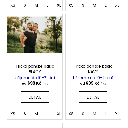
XS
S
M
L
XL
XS
XXL
S
M
L
XL
Tričko pánské basic
Tričko pánské basic
BLACK
NAVY
Ušijeme do 10-21 dní
Ušijeme do 10-21 dní
699 Kč
699 Kč
od
/ ks
od
/ ks
DETAIL
DETAIL
XS
S
M
L
XL
XS
XXL
S
M
L
XL