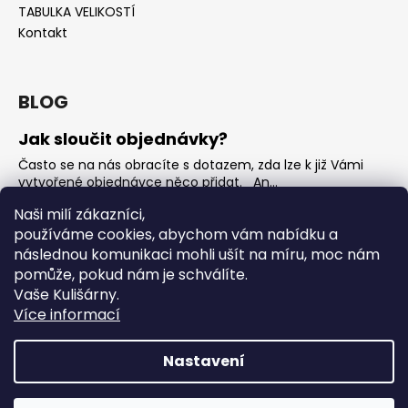
TABULKA VELIKOSTÍ
Kontakt
BLOG
Jak sloučit objednávky?
Často se na nás obracíte s dotazem, zda lze k již Vámi
vytvořené objednávce něco přidat. An...
Jak vybrat rostoucí overal na jaro?
Naši milí zákazníci,
používáme cookies, abychom vám nabídku a
Nejčastější otázka, kterou od Vás teď dostáváme je, jak
vybrat rostoucí overal na nadcházející jarní...
následnou komunikaci mohli ušít na míru, moc nám
pomůže, pokud nám je schválíte.
OVERALY jaké jsou mezi nimi rozdíly
Vaše Kulišárny.
Overaly jsou velmi oblíbeným kouskem. Snadno se
Více informací
oblékají, nevykasávají se a přebalování je hračka. ...
Nastavení
Vytvořil Shoptet
Copyright 2026
Kulišárny
. Všechna práva vyhrazena.