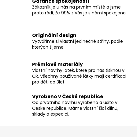
Garance spokojenosti
á
Zákazník je u nás na prvním místě a jsme
d
proto rádi, že 99% z Vás je s námi spokojeno
a
c
í
Originální design
p
Vytváříme si vlastní jedinečné střihy, podle
r
kterých šijeme
v
k
y
Prémiové materiály
v
Vlastní návrhy látek, které pro nás tisknou v
ČR. Všechny používané látky mají certifikaci
ý
pro děti do 3let.
p
i
Vyrobeno v České republice
s
Od prvotního návrhu vyrobeno a ušito v
u
České republice. Máme vlastní šicí dílnu,
sklady a expedici.
Z