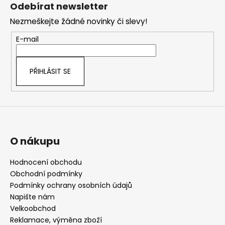
á
Odebírat newsletter
p
Nezmeškejte žádné novinky či slevy!
a
t
E-mail
í
PŘIHLÁSIT SE
O nákupu
Hodnocení obchodu
Obchodní podmínky
Podmínky ochrany osobních údajů
Napište nám
Velkoobchod
Reklamace, výměna zboží