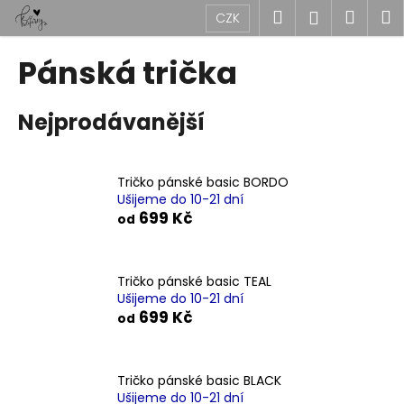
K
Přejít
Hledat
Náku
M
Přihlášen
CZK
na
o
obsah
Zpět
Zpět
košík
š
Pánská trička
í
C
k
Nejprodávanější
o
p
o
Tričko pánské basic BORDO
t
Ušijeme do 10-21 dní
ř
699 Kč
od
e
b
u
Tričko pánské basic TEAL
Ušijeme do 10-21 dní
j
699 Kč
od
e
t
e
Tričko pánské basic BLACK
n
Ušijeme do 10-21 dní