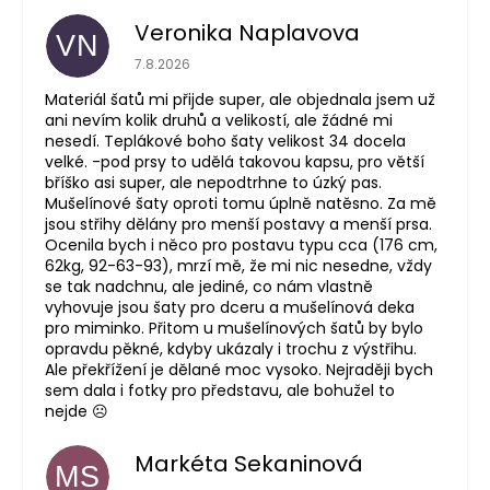
Veronika Naplavova
VN
Hodnocení obchodu je 4 z 5 hvězdiček.
7.8.2026
Materiál šatů mi přijde super, ale objednala jsem už
ani nevím kolik druhů a velikostí, ale žádné mi
nesedí. Teplákové boho šaty velikost 34 docela
velké. -pod prsy to udělá takovou kapsu, pro větší
bříško asi super, ale nepodtrhne to úzký pas.
Mušelínové šaty oproti tomu úplně natěsno. Za mě
jsou střihy dělány pro menší postavy a menší prsa.
Ocenila bych i něco pro postavu typu cca (176 cm,
62kg, 92-63-93), mrzí mě, že mi nic nesedne, vždy
se tak nadchnu, ale jediné, co nám vlastně
vyhovuje jsou šaty pro dceru a mušelínová deka
pro miminko. Přitom u mušelínových šatů by bylo
opravdu pěkné, kdyby ukázaly i trochu z výstřihu.
Ale překřížení je dělané moc vysoko. Nejraději bych
sem dala i fotky pro představu, ale bohužel to
nejde ☹️
Markéta Sekaninová
MS
Hodnocení obchodu je 5 z 5 hvězdiček.