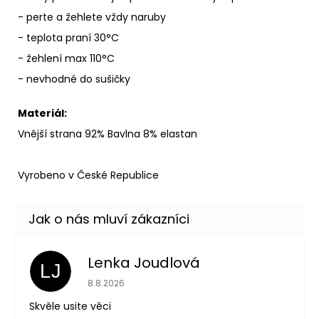
- perte a žehlete vždy naruby
- teplota praní 30°C
- žehlení max 110°C
- nevhodné do sušičky
Materiál:
Vnější strana 92% Bavlna 8% elastan
Vyrobeno v České Republice
Lenka Joudlová
LJ
Hodnocení obchodu je 5 z 5 hvězdiček.
8.8.2026
Skvěle usite věci