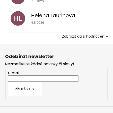
7.8.2026
Helena Laurinova
HL
Hodnocení obchodu je 5 z 5 hvězdiček.
4.8.2026
Zobrazit další hodnocení
Z
á
Odebírat newsletter
p
Nezmeškejte žádné novinky či slevy!
a
t
E-mail
í
PŘIHLÁSIT SE