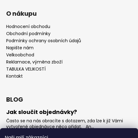
O nákupu
Hodnocení obchodu
Obchodní podmínky
Podmínky ochrany osobních údajů
Napište nám
Velkoobchod
Reklamace, výměna zboží
TABULKA VELIKOSTÍ
Kontakt
BLOG
Jak sloučit objednávky?
Často se na nás obracíte s dotazem, zda lze k již Vámi
vytvořené objednávce něco přidat. An...
Jak vybrat rostoucí overal na jaro?
Naši milí zákazníci,