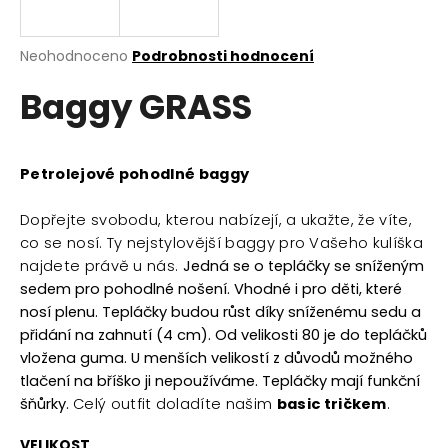
a
j
Průměrné
Neohodnoceno
Podrobnosti hodnocení
í
hodnocení
Baggy GRASS
produktu
t
je
?
0,0
z
5
Petrolejové pohodlné baggy
hvězdiček.
Dopřejte svobodu, kterou nabízejí, a ukažte, že víte,
HLEDAT
co se nosí. Ty nejstylovější baggy pro Vašeho kulíška
najdete právě u nás.
Jedná se o tepláčky se sníženým
sedem pro pohodlné nošení. Vhodné i pro děti, které
nosí plenu. Tepláčky budou růst díky sníženému sedu a
D
přidání na zahnutí (4 cm). Od velikosti 80 je do tepláčků
o
vložena guma. U menších velikostí z důvodů možného
p
o
tlačení na bříško ji nepoužíváme. Tepláčky mají funkční
r
šňůrky.
Celý outfit doladíte našim
basic tričkem
.
u
VELIKOST