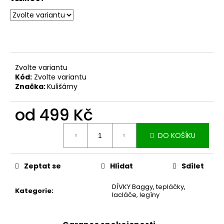
č
u
j
e
m
e
Zvolte variantu
Kód:
Zvolte variantu
DÁMSKÉ
Značka:
Kulišárny
BERMUDY
SILK
od
499 Kč
BLACK
1
Měrná
199
DO KOŠÍKU
cena:
Kč
Zeptat se
Hlídat
Sdílet
DÍVKY Baggy, tepláčky,
Kategorie
:
lacláče, legíny