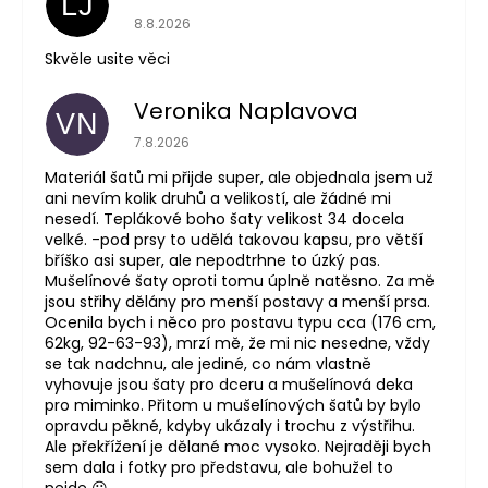
LJ
Hodnocení obchodu je 5 z 5 hvězdiček.
8.8.2026
Skvěle usite věci
Veronika Naplavova
VN
Hodnocení obchodu je 4 z 5 hvězdiček.
7.8.2026
Materiál šatů mi přijde super, ale objednala jsem už
ani nevím kolik druhů a velikostí, ale žádné mi
nesedí. Teplákové boho šaty velikost 34 docela
velké. -pod prsy to udělá takovou kapsu, pro větší
bříško asi super, ale nepodtrhne to úzký pas.
Mušelínové šaty oproti tomu úplně natěsno. Za mě
jsou střihy dělány pro menší postavy a menší prsa.
Ocenila bych i něco pro postavu typu cca (176 cm,
62kg, 92-63-93), mrzí mě, že mi nic nesedne, vždy
se tak nadchnu, ale jediné, co nám vlastně
vyhovuje jsou šaty pro dceru a mušelínová deka
pro miminko. Přitom u mušelínových šatů by bylo
opravdu pěkné, kdyby ukázaly i trochu z výstřihu.
Ale překřížení je dělané moc vysoko. Nejraději bych
sem dala i fotky pro představu, ale bohužel to
nejde ☹️