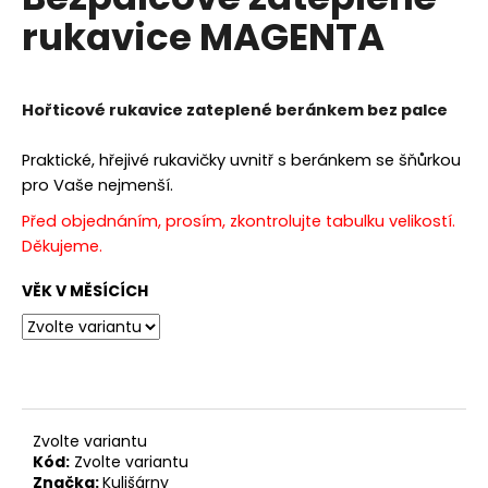
je
a
rukavice MAGENTA
0,0
z
j
5
í
hvězdiček.
t
Hořticové rukavice zateplené beránkem bez palce
?
Praktické, hřejivé rukavičky uvnitř s beránkem se šňůrkou
pro Vaše nejmenší.
Před objednáním, prosím, zkontrolujte tabulku velikostí.
Děkujeme.
HLEDAT
VĚK V MĚSÍCÍCH
D
o
p
o
r
Zvolte variantu
Kód:
Zvolte variantu
u
Značka:
Kulišárny