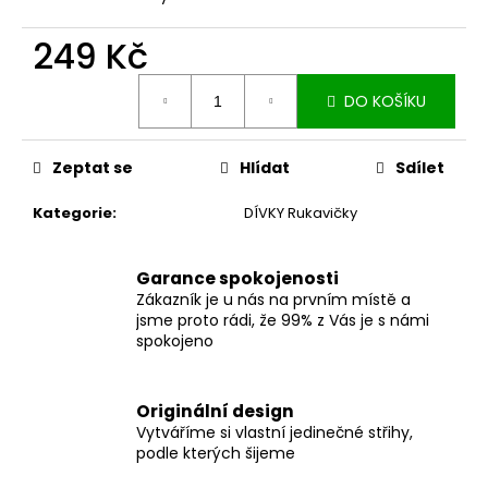
č
u
249 Kč
j
e
Měrná
m
DO KOŠÍKU
cena:
e
Zeptat se
Hlídat
Sdílet
MUŠELÍNOVÉ
ŠATY
Kategorie
:
DÍVKY Rukavičky
KATE
S
KAPSAMI
WINE
Garance spokojenosti
Zákazník je u nás na prvním místě a
2
jsme proto rádi, že 99% z Vás je s námi
199
spokojeno
Kč
Originální design
Vytváříme si vlastní jedinečné střihy,
podle kterých šijeme