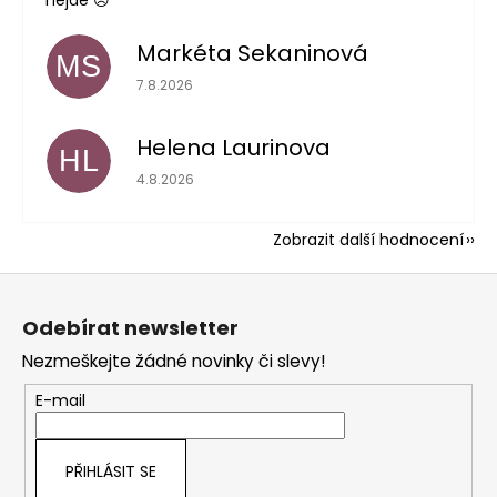
Markéta Sekaninová
MS
Hodnocení obchodu je 5 z 5 hvězdiček.
7.8.2026
Helena Laurinova
HL
Hodnocení obchodu je 5 z 5 hvězdiček.
4.8.2026
Zobrazit další hodnocení
Z
á
Odebírat newsletter
p
Nezmeškejte žádné novinky či slevy!
a
t
E-mail
í
PŘIHLÁSIT SE