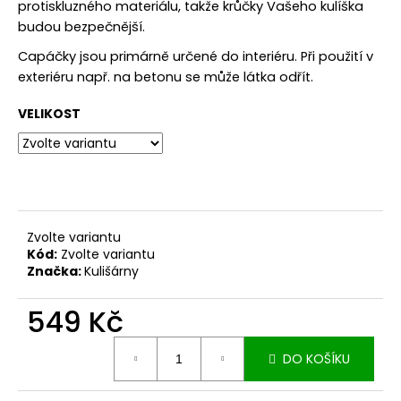
č
protiskluzného materiálu, takže krůčky Vašeho kulíška
u
budou bezpečnější.
j
Capáčky jsou primárně určené do interiéru. Při použití v
e
exteriéru např. na betonu se může látka odřít.
m
e
VELIKOST
DÁMSKÉ
BERMUDY
SILK
BLACK
1
199
Zvolte variantu
Kč
Kód:
Zvolte variantu
Značka:
Kulišárny
549 Kč
Měrná
DO KOŠÍKU
cena: