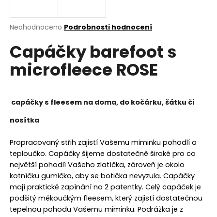
a
j
Průměrné
Neohodnoceno
Podrobnosti hodnocení
í
hodnocení
Capáčky barefoot s
produktu
t
je
?
microfleece ROSE
0,0
z
5
hvězdiček.
capáčky s fleesem na doma, do kočárku, šátku či
HLEDAT
nosítka
Propracovaný střih zajistí Vašemu miminku pohodlí a
D
teploučko. Capáčky šijeme dostatečně široké pro co
o
největší pohodlí Vašeho zlatíčka, zároveň je okolo
p
kotníčku gumička, aby se botička nevyzula. Capáčky
o
mají praktické zapínání na 2 patentky. Celý capáček je
r
podšitý měkoučkým fleesem, který zajistí dostatečnou
u
tepelnou pohodu Vašemu miminku. Podrážka je z