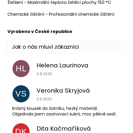
Žehlení - Maximální teplota žehlicí plochy 150 °C
Chemické čištění - Profesionální chemické čištění
Vyrobeno v České republice
Helena Laurinova
HL
Hodnocení obchodu je 5 z 5 hvězdiček.
4.8.2026
Veronika Skryjová
VS
Hodnocení obchodu je 5 z 5 hvězdiček.
3.8.2026
Krásný kousek do šatníku, hezký materiál.
Objednala jsem zavinovací sukni, moc pěkně sedí.
Dita Kačmaříková
DK