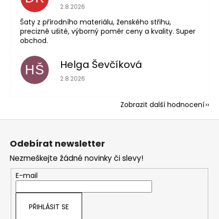
Hodnocení obchodu je 5 z 5 hvězdiček.
2.8.2026
Šaty z přírodního materiálu, ženského střihu,
precizně ušité, výborný poměr ceny a kvality. Super
obchod.
Helga Ševčíková
HŠ
Hodnocení obchodu je 5 z 5 hvězdiček.
2.8.2026
Zobrazit další hodnocení
Z
á
Odebírat newsletter
p
Nezmeškejte žádné novinky či slevy!
a
t
E-mail
í
PŘIHLÁSIT SE