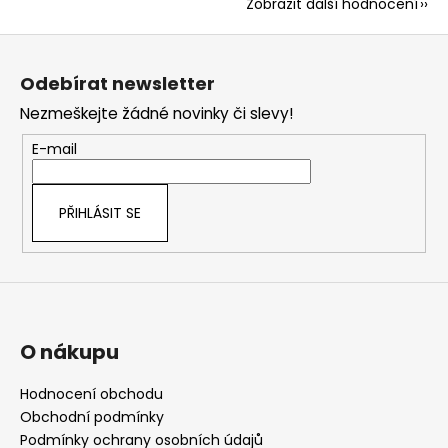
Zobrazit další hodnocení
Z
á
Odebírat newsletter
p
Nezmeškejte žádné novinky či slevy!
a
t
E-mail
í
PŘIHLÁSIT SE
O nákupu
Hodnocení obchodu
Obchodní podmínky
Podmínky ochrany osobních údajů