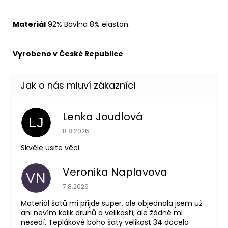
Materiál
92% Bavlna 8% elastan.
Vyrobeno v České Republice
Lenka Joudlová
LJ
Hodnocení obchodu je 5 z 5 hvězdiček.
8.8.2026
Skvěle usite věci
Veronika Naplavova
VN
Hodnocení obchodu je 4 z 5 hvězdiček.
7.8.2026
Materiál šatů mi přijde super, ale objednala jsem už
ani nevím kolik druhů a velikostí, ale žádné mi
nesedí. Teplákové boho šaty velikost 34 docela