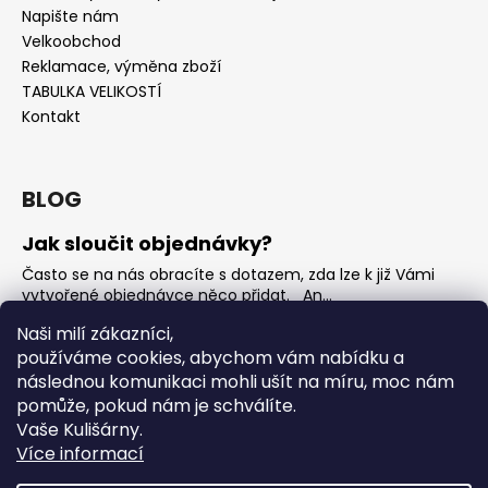
Napište nám
Velkoobchod
Reklamace, výměna zboží
TABULKA VELIKOSTÍ
Kontakt
BLOG
Jak sloučit objednávky?
Často se na nás obracíte s dotazem, zda lze k již Vámi
vytvořené objednávce něco přidat. An...
Jak vybrat rostoucí overal na jaro?
Naši milí zákazníci,
používáme cookies, abychom vám nabídku a
Nejčastější otázka, kterou od Vás teď dostáváme je, jak
vybrat rostoucí overal na nadcházející jarní...
následnou komunikaci mohli ušít na míru, moc nám
pomůže, pokud nám je schválíte.
OVERALY jaké jsou mezi nimi rozdíly
Vaše Kulišárny.
Overaly jsou velmi oblíbeným kouskem. Snadno se
Více informací
oblékají, nevykasávají se a přebalování je hračka. ...