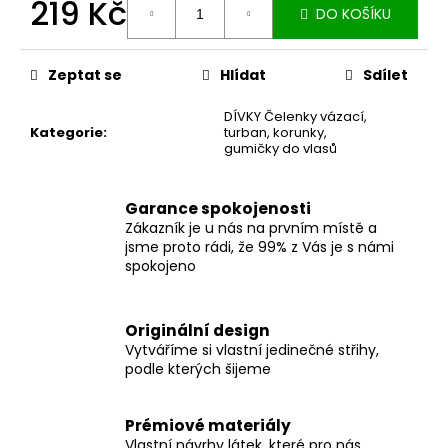
č
219 Kč
DO KOŠÍKU
u
Měrná
j
cena:
e
Zeptat se
Hlídat
Sdílet
m
e
DÍVKY Čelenky vázací,
Kategorie
:
turban, korunky,
gumičky do vlasů
MUŠELÍNOVÉ
ŠATY
KATE
Garance spokojenosti
S
Zákazník je u nás na prvním místě a
KAPSAMI
jsme proto rádi, že 99% z Vás je s námi
WINE
spokojeno
2
199
Kč
Originální design
Vytváříme si vlastní jedinečné střihy,
podle kterých šijeme
Prémiové materiály
Vlastní návrhy látek, které pro nás