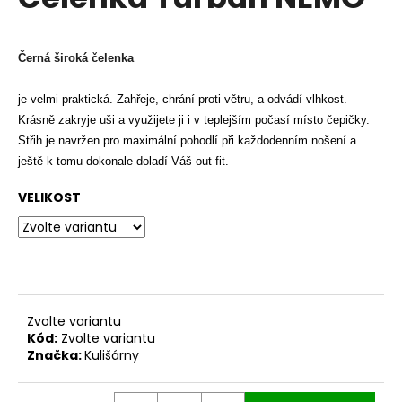
je
a
0,0
z
j
5
Černá široká čelenka
í
hvězdiček.
t
je velmi praktická. Zahřeje, chrání proti větru, a odvádí vlhkost.
?
Krásně zakryje uši a využijete ji i v teplejším počasí místo čepičky.
Střih je navržen pro maximální pohodlí při každodenním nošení a
ještě k tomu dokonale doladí Váš out fit.
VELIKOST
HLEDAT
D
o
Zvolte variantu
p
Kód:
Zvolte variantu
o
Značka:
Kulišárny
r
u