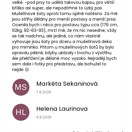
velké. -pod prsy to udělá takovou kapsu, pro větší
bříško asi super, ale nepodtrhne to úzký pas.
Mušelínové šaty oproti tomu úplně natěsno. Za mě
jsou střihy dělány pro menší postavy a menší prsa.
Ocenila bych i něco pro postavu typu cca (176 cm,
62kg, 92-63-93), mrzí mě, že mi nic nesedne, vždy
se tak nadchnu, ale jediné, co nám vlastně
vyhovuje jsou šaty pro dceru a mušelínová deka
pro miminko. Přitom u mušelínových šatů by bylo
opravdu pěkné, kdyby ukázaly i trochu z výstřihu.
Ale překřížení je dělané moc vysoko. Nejraději bych
sem dala i fotky pro představu, ale bohužel to
nejde ☹️
Markéta Sekaninová
MS
Hodnocení obchodu je 5 z 5 hvězdiček.
7.8.2026
Helena Laurinova
HL
Hodnocení obchodu je 5 z 5 hvězdiček.
4.8.2026