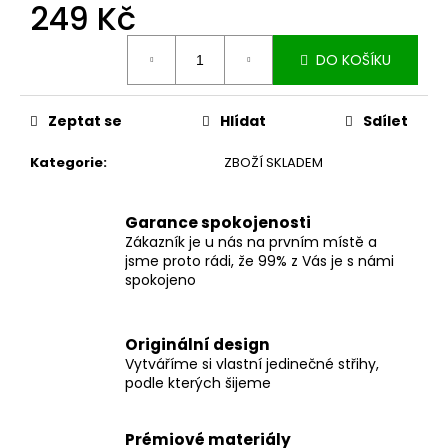
č
249 Kč
u
j
Měrná
DO KOŠÍKU
cena:
e
m
e
Zeptat se
Hlídat
Sdílet
Kategorie
:
ZBOŽÍ SKLADEM
ZAVINOVACÍ
SUKNĚ
MIDI
BLACK
Garance spokojenosti
S
Zákazník je u nás na prvním místě a
KAPSAMI
jsme proto rádi, že 99% z Vás je s námi
spokojeno
2
099
Kč
Originální design
Vytváříme si vlastní jedinečné střihy,
podle kterých šijeme
Prémiové materiály