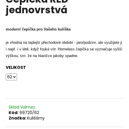
je
a
jednovrstvá
0,0
z
j
5
í
hvězdiček.
t
moderní čepička pro Vašeho kulíška
?
je vhodná na teplejší přechodové období - jaro/podzim, ale využijete ji
i např. i v létě, když fouká vítr.
Homeless čepička se vyznačuje vyšší
výškou, tzn. že na hlavičce jakoby spadne.
HLEDAT
VELIKOST
D
o
p
Sklad Valmez
o
Kód:
69720/62
r
Značka:
Kulišárny
u