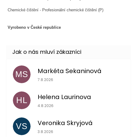
Chemické čištění - Profesionální chemické čištění (P)
Vyrobeno v České republice
Markéta Sekaninová
MS
Hodnocení obchodu je 5 z 5 hvězdiček.
7.8.2026
Helena Laurinova
HL
Hodnocení obchodu je 5 z 5 hvězdiček.
4.8.2026
Veronika Skryjová
VS
Hodnocení obchodu je 5 z 5 hvězdiček.
3.8.2026