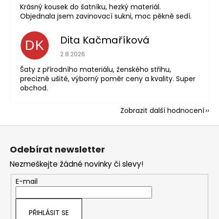
Krásný kousek do šatníku, hezký materiál.
Objednala jsem zavinovací sukni, moc pěkně sedí.
Dita Kačmaříková
DK
Hodnocení obchodu je 5 z 5 hvězdiček.
2.8.2026
Šaty z přírodního materiálu, ženského střihu,
precizně ušité, výborný poměr ceny a kvality. Super
obchod.
Zobrazit další hodnocení
Z
á
Odebírat newsletter
p
Nezmeškejte žádné novinky či slevy!
a
t
E-mail
í
PŘIHLÁSIT SE