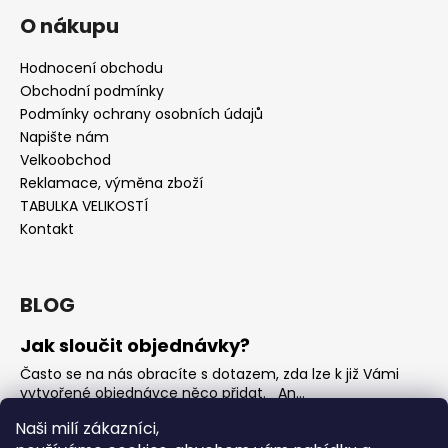
O nákupu
Hodnocení obchodu
Obchodní podmínky
Podmínky ochrany osobních údajů
Napište nám
Velkoobchod
Reklamace, výměna zboží
TABULKA VELIKOSTÍ
Kontakt
BLOG
Jak sloučit objednávky?
Často se na nás obracíte s dotazem, zda lze k již Vámi
vytvořené objednávce něco přidat. An...
Jak vybrat rostoucí overal na jaro?
Naši milí zákazníci,