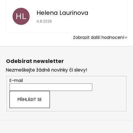
Helena Laurinova
HL
Hodnocení obchodu je 5 z 5 hvězdiček.
4.8.2026
Zobrazit další hodnocení
Z
á
Odebírat newsletter
p
Nezmeškejte žádné novinky či slevy!
a
t
E-mail
í
PŘIHLÁSIT SE