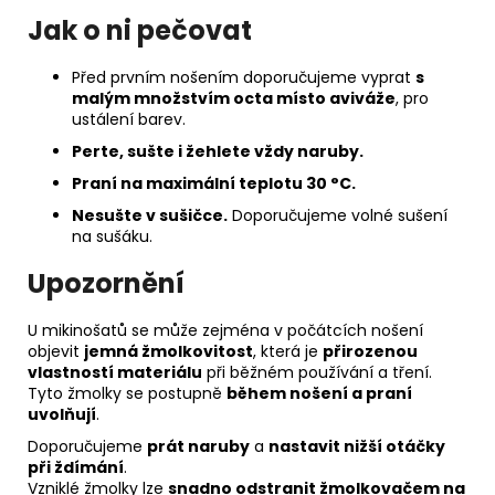
Jak o ni pečovat
Před prvním nošením doporučujeme vyprat
s
malým množstvím octa místo aviváže
, pro
ustálení barev.
Perte, sušte i žehlete vždy naruby.
Praní na maximální teplotu 30 °C.
Nesušte v sušičce.
Doporučujeme volné sušení
na sušáku.
Upozornění
U mikinošatů se může zejména v počátcích nošení
objevit
jemná žmolkovitost
, která je
přirozenou
vlastností materiálu
při běžném používání a tření.
Tyto žmolky se postupně
během nošení a praní
uvolňují
.
Doporučujeme
prát naruby
a
nastavit nižší otáčky
při ždímání
.
Vzniklé žmolky lze
snadno odstranit žmolkovačem na