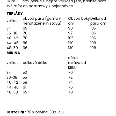
Míry +- 1cm, pokud si nejste velikostí jisté, napište nám
své míry do poznámky k objednávce
TEPLÁKY
obvod pasu (guma v
Obvod boky
Délka od
velikost
nenataženém stavu)
cm
pasu cm
34
65
90
105
36-38
70
97
106
40-42
78
105
106
44-46
86
120
108
48-50
96
130
108
MIKINA
délka
velikost
celková délka
rukávu od
KRKU
34
53
70
36-38
55
72
40-42
58
74
44-46
61
76
48-50
65
78
Materiál
: 70% bavlna, 30% PES