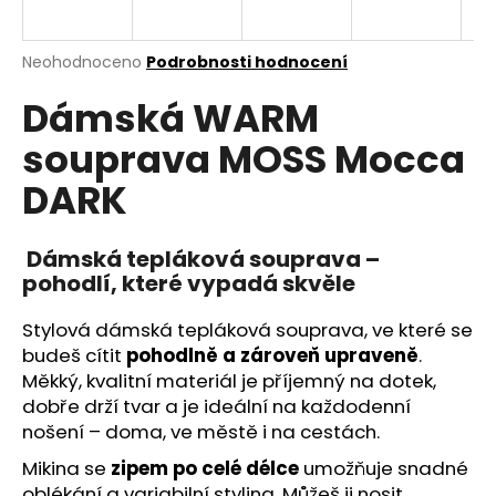
a
j
Průměrné
Neohodnoceno
Podrobnosti hodnocení
í
hodnocení
Dámská WARM
produktu
t
je
?
souprava MOSS Mocca
0,0
z
DARK
5
hvězdiček.
Dámská tepláková souprava –
HLEDAT
pohodlí, které vypadá skvěle
Stylová dámská tepláková souprava, ve které se
D
budeš cítit
pohodlně a zároveň upraveně
.
o
Měkký, kvalitní materiál je příjemný na dotek,
p
dobře drží tvar a je ideální na každodenní
o
nošení – doma, ve městě i na cestách.
r
Mikina se
zipem po celé délce
umožňuje snadné
u
oblékání a variabilní styling. Můžeš ji nosit