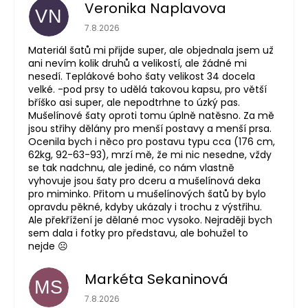
Veronika Naplavova
VN
Hodnocení obchodu je 4 z 5 hvězdiček.
7.8.2026
Materiál šatů mi přijde super, ale objednala jsem už
ani nevím kolik druhů a velikostí, ale žádné mi
nesedí. Teplákové boho šaty velikost 34 docela
velké. -pod prsy to udělá takovou kapsu, pro větší
bříško asi super, ale nepodtrhne to úzký pas.
Mušelínové šaty oproti tomu úplně natěsno. Za mě
jsou střihy dělány pro menší postavy a menší prsa.
Ocenila bych i něco pro postavu typu cca (176 cm,
62kg, 92-63-93), mrzí mě, že mi nic nesedne, vždy
se tak nadchnu, ale jediné, co nám vlastně
vyhovuje jsou šaty pro dceru a mušelínová deka
pro miminko. Přitom u mušelínových šatů by bylo
opravdu pěkné, kdyby ukázaly i trochu z výstřihu.
Ale překřížení je dělané moc vysoko. Nejraději bych
sem dala i fotky pro představu, ale bohužel to
nejde ☹️
Markéta Sekaninová
MS
Hodnocení obchodu je 5 z 5 hvězdiček.
7.8.2026