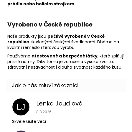
prádlo nebo holicím strojkem
.
Vyrobeno v České republice
Naše produkty jsou
pečlivě vyrobené v České
republice
zkušenými českými švadlenami. Dbáme na
kvalitní řemeslo i férovou výrobu.
Používáme
atestované a bezpečné látky
, které splňují
přísné normy. Díky tomu je zaručena vysoká kvalita,
zdravotní nezávadnost i dlouhá životnost každého kusu.
Lenka Joudlová
LJ
Hodnocení obchodu je 5 z 5 hvězdiček.
8.8.2026
Skvěle usite věci