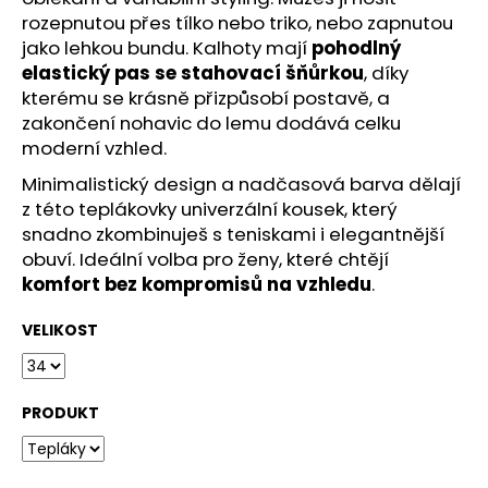
č
rozepnutou přes tílko nebo triko, nebo zapnutou
u
jako lehkou bundu. Kalhoty mají
pohodlný
j
elastický pas se stahovací šňůrkou
, díky
e
m
kterému se krásně přizpůsobí postavě, a
e
zakončení nohavic do lemu dodává celku
moderní vzhled.
Minimalistický design a nadčasová barva dělají
ZAVINOVACÍ
SUKNĚ
z této teplákovky univerzální kousek, který
MIDI
snadno zkombinuješ s teniskami i elegantnější
BLACK
obuví. Ideální volba pro ženy, které chtějí
S
KAPSAMI
komfort bez kompromisů na vzhledu
.
2
099
VELIKOST
Kč
PRODUKT