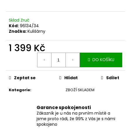
Sklad Zruč
Kód:
96134/34
Značka:
Kulišárny
1 399 Kč
Měrná
DO KOŠÍKU
cena:
Zeptat se
Hlídat
Sdílet
Kategorie
:
ZBOŽÍ SKLADEM
Garance spokojenosti
Zákazník je u nás na prvním místě a
jsme proto rádi, že 99% z Vás je s námi
spokojeno