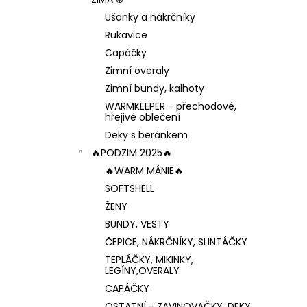
1 199 Kč
l
Ušanky a nákrčníky
Rukavice
Capáčky
Zimní overaly
Zimní bundy, kalhoty
WARMKEEPER - přechodové,
hřejivé oblečení
Deky s beránkem
🔥PODZIM 2025🔥
🔥WARM MÁNIE🔥
SOFTSHELL
ŽENY
BUNDY, VESTY
ČEPICE, NÁKRČNÍKY, SLINTÁČKY
TEPLÁČKY, MIKINKY,
LEGÍNY,OVERALY
CAPÁČKY
OSTATNÍ - ZAVINOVAČKY, DEKY,