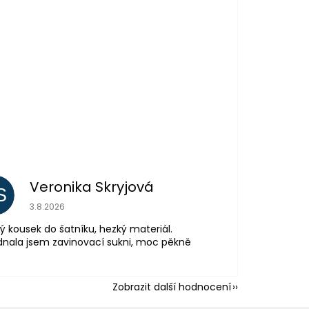
Veronika Skryjová
S
Hodnocení obchodu je 5 z 5 hvězdiček.
3.8.2026
ý kousek do šatníku, hezký materiál.
nala jsem zavinovací sukni, moc pěkně
Zobrazit další hodnocení