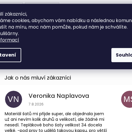
Popis
Diskuze (1)
lí zákazníci,
váme cookies, abychom vám nabídku a následnou komuni
Poukaz Vám zašleme v elektronické podobě, stačí pak jen vyt
ušít na míru, moc nám pomůže, pokud nám je schválíte.
předání.
ulišárny.
PLATNOST POUKAZU JE 6 MĚSÍCŮ PO JEHO ZAKOUPENÍ.
nformací
Pokud si přejete vytištěný poukaz zaslat, zvolte klasickou dop
po zadání unikátního jednorázového kodu z dárkového kuponu
tavení
Souhl
kuponu.
Veronika Naplavova
VN
M
Hodnocení obchodu je 4 z 5 hvězdiček.
7.8.2026
Materiál šatů mi přijde super, ale objednala jsem
už ani nevím kolik druhů a velikostí, ale žádné mi
nesedí. Teplákové boho šaty velikost 34 docela
velké. -pod prsy to udělá takovou kapsu, pro větší