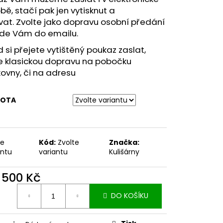
ě, stačí pak jen vytisknut a
vat.
Zvolte jako dopravu osobní předání
jde Vám do emailu.
 si přejete vytištěný poukaz zaslat,
e klasickou dopravu na pobočku
kovny, či na adresu
OTA
te
Kód:
Zvolte
Značka:
antu
variantu
Kulišárny
d
500 Kč
ná
DO KOŠÍKU
: