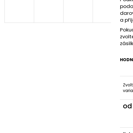
KAPSAMI
2 199 Kč
podob
2 099 Kč
daro
a při
Pokud
zvolt
zásil
HODN
Zvol
vari
o
Měr
cena