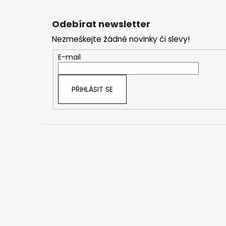
Z
á
Odebírat newsletter
p
Nezmeškejte žádné novinky či slevy!
a
t
E-mail
í
PŘIHLÁSIT SE