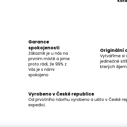
Kate
Garance
spokojenosti
Originální 
Zákazník je u nás na
Vytváříme si 
prvním místě a jsme
jedinečné stři
proto rádi, že 99% z
kterých šije
Vás je s námi
spokojeno
Vyrobeno v České republice
Od prvotního návrhu vyrobeno a ušito v České repu
expedici.