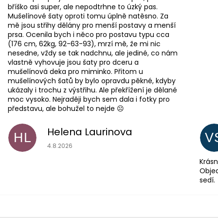
bříško asi super, ale nepodtrhne to úzký pas.
Mušelínové šaty oproti tomu úplně natěsno. Za
mě jsou střihy dělány pro menší postavy a menší
prsa. Ocenila bych i něco pro postavu typu cca
(176 cm, 62kg, 92-63-93), mrzí mě, že mi nic
nesedne, vždy se tak nadchnu, ale jediné, co nám
vlastně vyhovuje jsou šaty pro dceru a
mušelínová deka pro miminko. Přitom u
mušelínových šatů by bylo opravdu pěkné, kdyby
ukázaly i trochu z výstřihu. Ale překřížení je dělané
moc vysoko. Nejraději bych sem dala i fotky pro
představu, ale bohužel to nejde ☹️
Helena Laurinova
HL
V
Hodnocení obchodu je 5 z 5 hvězdiček.
4.8.2026
Krásn
Objed
sedí.