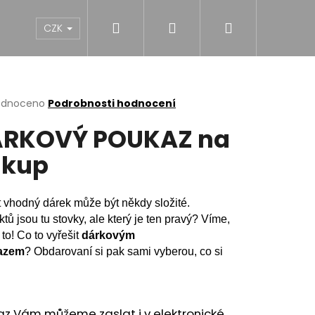
Hledat
Přihlášení
Nákupní
NY
DÍVKY
CHLAPCI
MUŽI
Dárk
CZK
košík
rné
odnoceno
Podrobnosti hodnocení
cení
RKOVÝ POUKAZ na
ktu
ákup
ček.
 vhodný dárek může být někdy složité.
tů jsou tu stovky, ale který je ten pravý? Víme,
 to! Co to vyřešit
dárkovým
azem
? Obdarovaní si pak sami vyberou, co si
.
NĚ MIDI BLACK S
az Vám můžeme zaslat i v elektronické