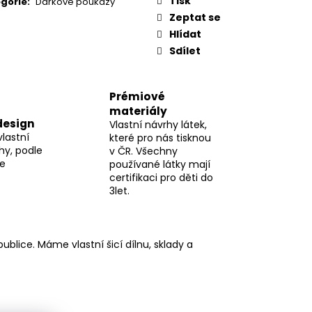
Tisk
gorie
:
Dárkové poukazy
Zeptat se
Hlídat
Sdílet
Prémiové
materiály
design
Vlastní návrhy látek,
vlastní
které pro nás tisknou
hy, podle
v ČR. Všechny
me
používané látky mají
certifikaci pro děti do
3let.
blice. Máme vlastní šicí dílnu, sklady a