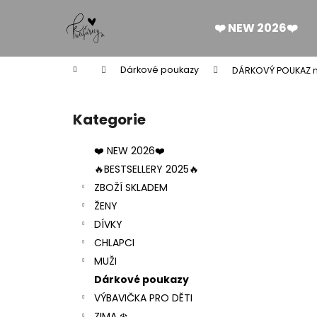
K
Přejít
na
o
❤️ NEW 2026❤️
obsah
Zpět
Zpět
š
do
do
í
Domů
Dárkové poukazy
DÁRKOVÝ POUKAZ 
k
obchodu
obchodu
P
o
Kategorie
Přeskočit
s
kategorie
t
❤️ NEW 2026❤️
r
🔥BESTSELLERY 2025🔥
a
ZBOŽÍ SKLADEM
n
ŽENY
n
DÍVKY
í
CHLAPCI
p
MUŽI
a
Dárkové poukazy
n
VÝBAVIČKA PRO DĚTI
DÁMSKÉ BERMUDY SILK BLACK
e
ZIMA ❄️