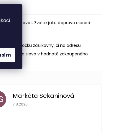
kaci
isknut a darovat.
Zvolte jako dopravu osobní
ravu na pobočku zásilkovny, či na adresu
 se aktivuje sleva v hodnotě zakoupeného
asím
Markéta Sekaninová
S
Hodnocení obchodu je 5 z 5 hvězdiček.
7.8.2026