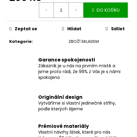
č
Měrná
u
DO KOŠÍKU
cena:
j
e
m
Zeptat se
Hlídat
Sdílet
e
Kategorie
:
ZBOŽÍ SKLADEM
MUŠELÍNOVÉ
ŠATY
Garance spokojenosti
KATE
Zákazník je u nás na prvním místě a
S
jsme proto rádi, že 99% z Vás je s námi
KAPSAMI
spokojeno
WINE
2
199
Kč
Originální design
Vytváříme si vlastní jedinečné střihy,
podle kterých šijeme
Prémiové materiály
Vlastní návrhy látek, které pro nás