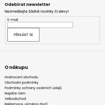
á
Odebírat newsletter
p
Nezmeškejte žádné novinky či slevy!
a
t
E-mail
í
PŘIHLÁSIT SE
O nákupu
Hodnocení obchodu
Obchodní podmínky
Podmínky ochrany osobních údajů
Napište nám
Velkoobchod
Reklamace, výměna zboží