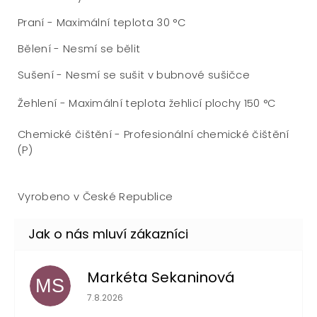
Praní - Maximální teplota 30 °C
Bělení - Nesmí se bělit
Sušení - Nesmí se sušit v bubnové sušičce
Žehlení - Maximální teplota žehlicí plochy 150 °C
Chemické čištění - Profesionální chemické čištění
(P)
Vyrobeno v České Republice
Markéta Sekaninová
MS
Hodnocení obchodu je 5 z 5 hvězdiček.
7.8.2026