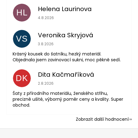
Helena Laurinova
HL
Hodnocení obchodu je 5 z 5 hvězdiček.
4.8.2026
Veronika Skryjová
VS
Hodnocení obchodu je 5 z 5 hvězdiček.
3.8.2026
Krásný kousek do šatníku, hezký materiál.
Objednala jsem zavinovací sukni, moc pěkně sedí.
Dita Kačmaříková
DK
Hodnocení obchodu je 5 z 5 hvězdiček.
2.8.2026
Šaty z přírodního materiálu, ženského střihu,
precizně ušité, výborný poměr ceny a kvality. Super
obchod.
Zobrazit další hodnocení
Z