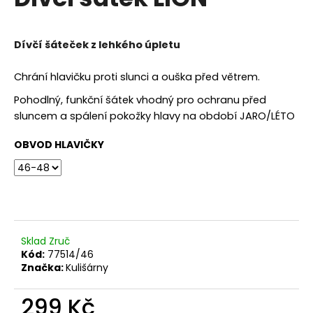
je
a
0,0
z
j
5
Dívčí šáteček z lehkého úpletu
í
hvězdiček.
t
Chrání hlavičku proti slunci a ouška před větrem.
?
Pohodlný, funkční šátek vhodný pro ochranu před
sluncem a spálení pokožky hlavy na období JARO/LÉTO
OBVOD HLAVIČKY
HLEDAT
D
o
Sklad Zruč
p
Kód:
77514/46
o
Značka:
Kulišárny
r
u
299 Kč