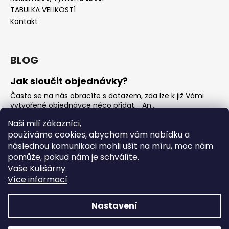
TABULKA VELIKOSTÍ
Kontakt
BLOG
Jak sloučit objednávky?
Často se na nás obracíte s dotazem, zda lze k již Vámi
vytvořené objednávce něco přidat. An...
Jak vybrat rostoucí overal na jaro?
Naši milí zákazníci,
používáme cookies, abychom vám nabídku a
Nejčastější otázka, kterou od Vás teď dostáváme je, jak
vybrat rostoucí overal na nadcházející jarní...
následnou komunikaci mohli ušít na míru, moc nám
pomůže, pokud nám je schválíte.
OVERALY jaké jsou mezi nimi rozdíly
Vaše Kulišárny.
Overaly jsou velmi oblíbeným kouskem. Snadno se
Více informací
oblékají, nevykasávají se a přebalování je hračka. ...
Nastavení
Vytvořil Shoptet