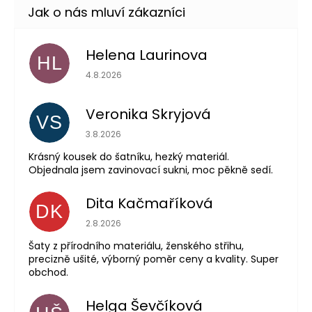
Helena Laurinova
HL
Hodnocení obchodu je 5 z 5 hvězdiček.
4.8.2026
Veronika Skryjová
VS
Hodnocení obchodu je 5 z 5 hvězdiček.
3.8.2026
Krásný kousek do šatníku, hezký materiál.
Objednala jsem zavinovací sukni, moc pěkně sedí.
Dita Kačmaříková
DK
Hodnocení obchodu je 5 z 5 hvězdiček.
2.8.2026
Šaty z přírodního materiálu, ženského střihu,
precizně ušité, výborný poměr ceny a kvality. Super
obchod.
Helga Ševčíková