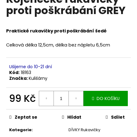
je
a
proti poškrábání GREY
0,0
z
j
5
í
hvězdiček.
t
Praktické rukavičky proti poškrábání šedé
?
Celková délka 12,5cm, délka bez nápletu 6,5cm
Ušijeme do 10-21 dní
HLEDAT
Kód:
18163
Značka:
Kulišárny
99 Kč
D
DO KOŠÍKU
o
Měrná
p
cena:
o
Zeptat se
Hlídat
Sdílet
r
u
Kategorie
:
DÍVKY Rukavičky