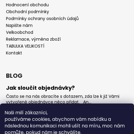
Hodnocení obchodu
Obchodní podmínky
Podmínky ochrany osobních údajů
Napište nám
Velkoobchod
Reklamace, výměna zboží
TABULKA VELIKOSTÍ
Kontakt
BLOG
Jak sloučit objednávky?
Často se na nás obracíte s dotazem, zda lze k již Vámi
vytvořené objednávce něco přidat. An...
Jak vybrat rostoucí overal na jaro?
Naši milí zákazníci,
používáme cookies, abychom vám nabídku a
Nejčastější otázka, kterou od Vás teď dostáváme je, jak
vybrat rostoucí overal na nadcházející jarní...
následnou komunikaci mohli ušít na míru, moc nám
pomůže, pokud nám je schválíte.
OVERALY jaké jsou mezi nimi rozdíly