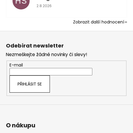
HŠ
Hodnocení obchodu je 5 z 5 hvězdiček.
2.8.2026
Zobrazit další hodnocení
Z
á
Odebírat newsletter
p
Nezmeškejte žádné novinky či slevy!
a
t
E-mail
í
PŘIHLÁSIT SE
O nákupu