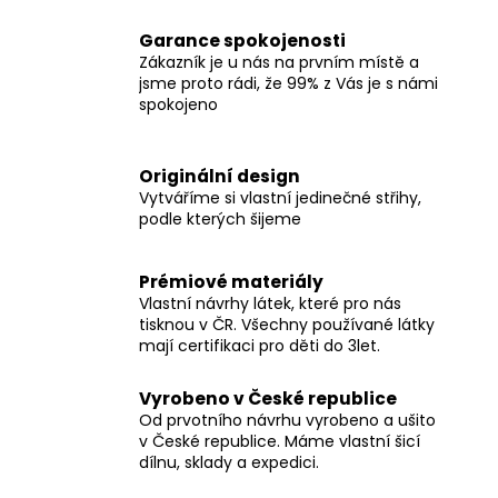
č
u
Garance spokojenosti
j
Zákazník je u nás na prvním místě a
e
jsme proto rádi, že 99% z Vás je s námi
m
spokojeno
e
Originální design
DÁMSKÉ
Vytváříme si vlastní jedinečné střihy,
BERMUDY
podle kterých šijeme
SILK
BLACK
1
Prémiové materiály
199
Vlastní návrhy látek, které pro nás
Kč
tisknou v ČR. Všechny používané látky
mají certifikaci pro děti do 3let.
Vyrobeno v České republice
Od prvotního návrhu vyrobeno a ušito
v České republice. Máme vlastní šicí
dílnu, sklady a expedici.