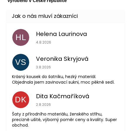
Vyrobeno v České republice
Helena Laurinova
HL
Hodnocení obchodu je 5 z 5 hvězdiček.
4.8.2026
Veronika Skryjová
VS
Hodnocení obchodu je 5 z 5 hvězdiček.
3.8.2026
Krásný kousek do šatníku, hezký materiál.
Objednala jsem zavinovací sukni, moc pěkně sedí.
Dita Kačmaříková
DK
Hodnocení obchodu je 5 z 5 hvězdiček.
2.8.2026
Šaty z přírodního materiálu, ženského střihu,
precizně ušité, výborný poměr ceny a kvality. Super
obchod.