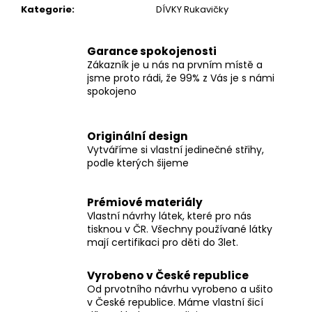
č
Kategorie
:
DÍVKY Rukavičky
u
j
e
Garance spokojenosti
m
Zákazník je u nás na prvním místě a
e
jsme proto rádi, že 99% z Vás je s námi
spokojeno
MUŠELÍNOVÉ
ŠATY
Originální design
KATE
Vytváříme si vlastní jedinečné střihy,
S
podle kterých šijeme
KAPSAMI
WINE
2
Prémiové materiály
199
Vlastní návrhy látek, které pro nás
Kč
tisknou v ČR. Všechny používané látky
mají certifikaci pro děti do 3let.
Vyrobeno v České republice
Od prvotního návrhu vyrobeno a ušito
v České republice. Máme vlastní šicí