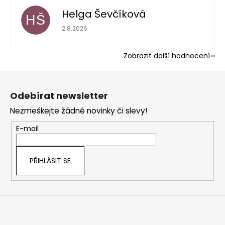
Helga Ševčíková
HŠ
Hodnocení obchodu je 5 z 5 hvězdiček.
2.8.2026
Zobrazit další hodnocení
Z
á
Odebírat newsletter
p
Nezmeškejte žádné novinky či slevy!
a
t
E-mail
í
PŘIHLÁSIT SE