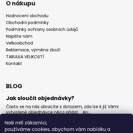
O nákupu
Hodnocení obchodu
Obchodní podmínky
Podmínky ochrany osobních údajů
Napište nám
Velkoobchod
Reklamace, výměna zboží
TABULKA VELIKOSTÍ
Kontakt
BLOG
Jak sloučit objednávky?
Často se na nás obracíte s dotazem, zda lze k již Vámi
vytvořené objednávce něco přidat. An...
Jak vybrat rostoucí overal na jaro?
Naši milí zákazníci,
používáme cookies, abychom vám nabídku a
Nejčastější otázka, kterou od Vás teď dostáváme je, jak