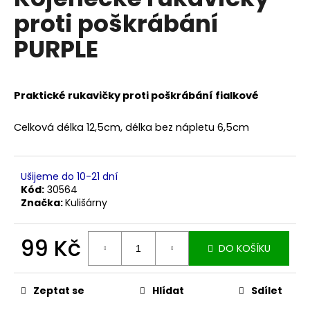
je
a
proti poškrábání
0,0
z
j
PURPLE
5
í
hvězdiček.
t
?
Praktické rukavičky proti poškrábání fialkové
Celková délka 12,5cm, délka bez nápletu 6,5cm
HLEDAT
Ušijeme do 10-21 dní
Kód:
30564
Značka:
Kulišárny
D
o
99 Kč
DO KOŠÍKU
p
o
Měrná
cena:
r
Zeptat se
Hlídat
Sdílet
u