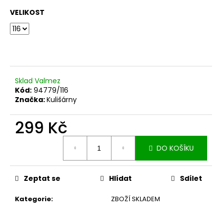
č
u
VELIKOST
j
e
m
e
Sklad Valmez
ŠIROKÉ
Kód:
94779/116
KALHOTY
Značka:
Kulišárny
S
KAPSAMI
SILK
299 Kč
BLACK
1
Měrná
DO KOŠÍKU
599
cena:
Kč
Zeptat se
Hlídat
Sdílet
Kategorie
:
ZBOŽÍ SKLADEM