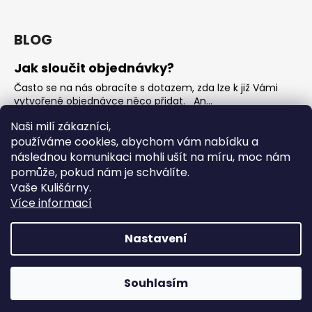
BLOG
Jak sloučit objednávky?
Často se na nás obracíte s dotazem, zda lze k již Vámi
vytvořené objednávce něco přidat. An...
Jak vybrat rostoucí overal na jaro?
Naši milí zákazníci,
používáme cookies, abychom vám nabídku a
Nejčastější otázka, kterou od Vás teď dostáváme je, jak
vybrat rostoucí overal na nadcházející jarní...
následnou komunikaci mohli ušít na míru, moc nám
pomůže, pokud nám je schválíte.
OVERALY jaké jsou mezi nimi rozdíly
Vaše Kulišárny.
Overaly jsou velmi oblíbeným kouskem. Snadno se
Více informací
oblékají, nevykasávají se a přebalování je hračka. ...
Nastavení
Vytvořil Shoptet
Copyright 2026
Kulišárny
. Všechna práva vyhrazena.
‼️ Sleva 30% na všechno zboží z kategorie ZBOŽÍ SKLADEM s
Souhlasím
Upravit nastavení cookies
kódem TEDNEBONIKDY‼️