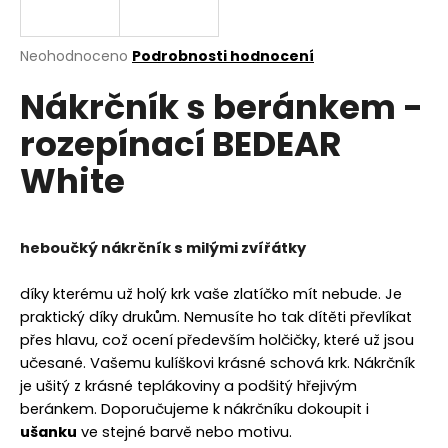
a
j
Průměrné
Neohodnoceno
Podrobnosti hodnocení
í
hodnocení
Nákrčník s beránkem -
produktu
t
je
?
rozepínací BEDEAR
0,0
z
White
5
hvězdiček.
HLEDAT
heboučký nákrčník s milými zvířátky
díky kterému už holý krk vaše zlatíčko mít nebude. J
e
D
praktický díky drukům. Nemusíte ho tak dítěti převlíkat
o
přes hlavu, což ocení především holčičky, které už jsou
p
učesané. Vašemu kulíškovi krásné schová krk. Nákrčník
o
je ušitý z krásné teplákoviny a podšitý hřejivým
r
beránkem. Doporučujeme k nákrčníku dokoupit i
u
ušanku
ve stejné barvě nebo motivu.