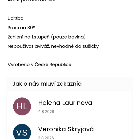
Údržba:
Praní na 30°
žehlení na 1.stupeň (pouze bavlna)
Nepoužívat aviváž, nevhodné do sušičky
Vyrobeno v České Republice
Helena Laurinova
HL
Hodnocení obchodu je 5 z 5 hvězdiček.
4.8.2026
Veronika Skryjová
VS
Hodnocení obchodu je 5 z 5 hvězdiček.
3.8.2026