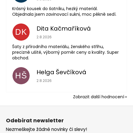
Krásný kousek do šatníku, hezký materiál.
Objednala jsem zavinovací sukni, moc pěkně sedí.
Dita Kačmaříková
DK
Hodnocení obchodu je 5 z 5 hvězdiček.
2.8.2026
Šaty z přírodního materiálu, ženského střihu,
precizně ušité, výborný poměr ceny a kvality. Super
obchod.
Helga Ševčíková
HŠ
Hodnocení obchodu je 5 z 5 hvězdiček.
2.8.2026
Zobrazit další hodnocení
Z
á
Odebírat newsletter
p
Nezmeškejte žádné novinky či slevy!
a