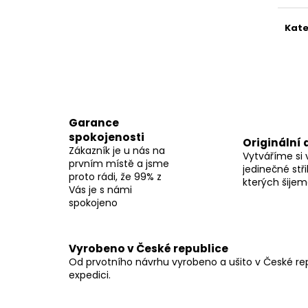
Kate
Garance
spokojenosti
Originální 
Zákazník je u nás na
Vytváříme si 
prvním místě a jsme
jedinečné stři
proto rádi, že 99% z
kterých šije
Vás je s námi
spokojeno
Vyrobeno v České republice
Od prvotního návrhu vyrobeno a ušito v České repu
expedici.