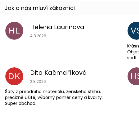
Helena Laurinova
HL
V
Hodnocení obchodu je 5 z 5 hvězdiček.
4.8.2026
Krásn
Objed
sedí.
Dita Kačmaříková
DK
H
Hodnocení obchodu je 5 z 5 hvězdiček.
2.8.2026
Šaty z přírodního materiálu, ženského střihu,
precizně ušité, výborný poměr ceny a kvality.
Super obchod.