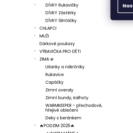
DÍVKY Rukavičky
Nas
DÍVKY Zástěrky
DÍVKY Slintáčky
CHLAPCI
MUŽI
Dárkové poukazy
VÝBAVIČKA PRO DĚTI
ZIMA ❄️
Ušanky a nákrčníky
Rukavice
Capáčky
Zimní overaly
Zimní bundy, kalhoty
WARMKEEPER - přechodové,
hřejivé oblečení
Deky s beránkem
🔥PODZIM 2025🔥