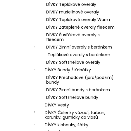
DÍVKY Teplákové overaly
DÍVKY mušelínové overaly
DÍVKY Teplákové overaly Warm
DÍVKY Zateplené overaly fleecem
DÍVKY Šusťákové overaly s
fleecem
DÍVKY Zimní overaly s beránkem
Teplákové overaly s beránkem
DÍVKY Softshellové overaly
DÍVKY Bundy / Kabátky
DÍVKY Přechodové (jaro/podzim)
bundy
DÍVKY Zimní bundy s beránkem
DÍVKY Softshellové bundy
DÍVKY Vesty
DÍVKY Čelenky vázací, turban,
korunky, gumičky do vlasů
DÍVKY klobouky, šátky