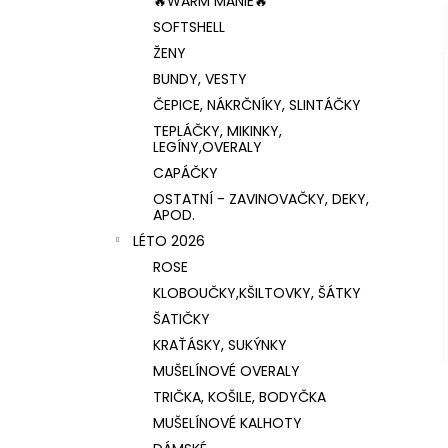
🔥WARM MÁNIE🔥
SOFTSHELL
ŽENY
BUNDY, VESTY
ČEPICE, NÁKRČNÍKY, SLINTÁČKY
TEPLÁČKY, MIKINKY,
LEGÍNY,OVERALY
CAPÁČKY
OSTATNÍ - ZAVINOVAČKY, DEKY,
APOD.
LÉTO 2026
ROSE
KLOBOUČKY,KŠILTOVKY, ŠÁTKY
ŠATIČKY
KRAŤÁSKY, SUKÝNKY
MUŠELÍNOVÉ OVERALY
TRIČKA, KOŠILE, BODYČKA
MUŠELÍNOVÉ KALHOTY