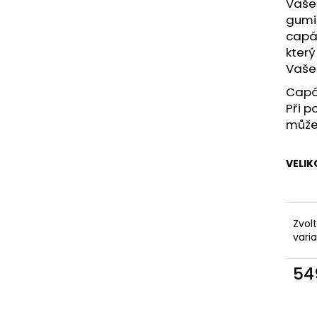
KAPSAMI
Vašeh
2 199 Kč
gumič
2 099 Kč
capá
který
Vaše
Capáč
Při p
může 
VELIK
Zvol
vari
54
Měr
cena