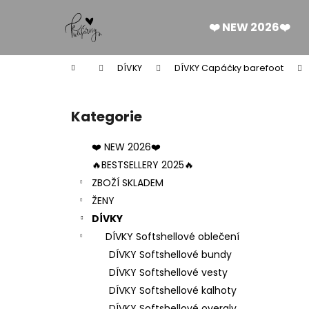
K
Přejít
na
o
❤️ NEW 2026❤️
obsah
Zpět
Zpět
š
do
do
í
Domů
DÍVKY
DÍVKY Capáčky barefoot
k
obchodu
obchodu
P
o
Kategorie
Přeskočit
s
kategorie
t
❤️ NEW 2026❤️
r
🔥BESTSELLERY 2025🔥
a
ZBOŽÍ SKLADEM
n
ŽENY
n
DÍVKY
í
DÍVKY Softshellové oblečení
p
DÍVKY Softshellové bundy
a
DÍVKY Softshellové vesty
n
DÍVKY Softshellové kalhoty
DÁMSKÉ BERMUDY SILK BLACK
e
DÍVKY Softshellové overaly