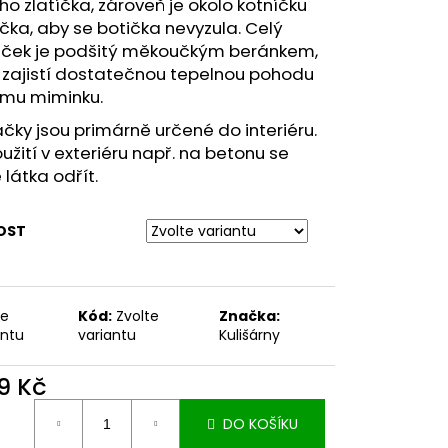
o zlatíčka, zároveň je okolo kotníčku
ka, aby se botička nevyzula. Celý
ček je podšitý měkoučkým beránkem,
 zajistí dostatečnou tepelnou pohodu
mu miminku.
ky jsou primárně určené do interiéru.
oužití v exteriéru např. na betonu se
látka odřít.
OST
te
Kód:
Zvolte
Značka:
antu
variantu
Kulišárny
9 Kč
ná
DO KOŠÍKU
: