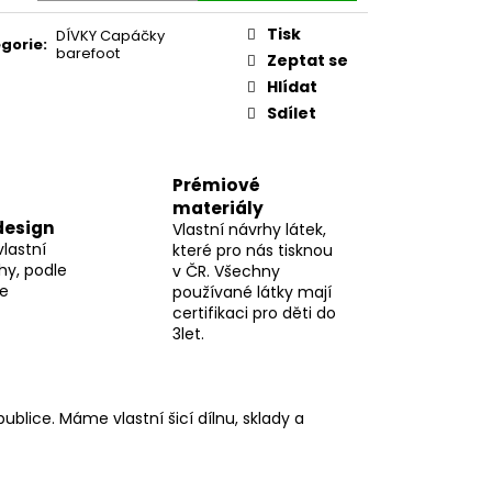
Tisk
DÍVKY Capáčky
gorie
:
barefoot
Zeptat se
Hlídat
Sdílet
Prémiové
materiály
design
Vlastní návrhy látek,
vlastní
které pro nás tisknou
hy, podle
v ČR. Všechny
me
používané látky mají
certifikaci pro děti do
3let.
blice. Máme vlastní šicí dílnu, sklady a