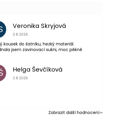
Veronika Skryjová
S
Hodnocení obchodu je 5 z 5 hvězdiček.
3.8.2026
ý kousek do šatníku, hezký materiál.
nala jsem zavinovací sukni, moc pěkně
Helga Ševčíková
Š
Hodnocení obchodu je 5 z 5 hvězdiček.
2.8.2026
Zobrazit další hodnocení