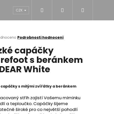
Hledat
Přihlášení
Nákupní
NY
DÍVKY
CHLAPCI
MUŽI
Dárk
CZK
košík
rné
odnoceno
Podrobnosti hodnocení
cení
zké capáčky
ktu
refoot s beránkem
DEAR White
ček.
 capáčky s milými zvířátky a beránkem
acovaný střih zajistí Vašemu miminku
dlí a teploučko. Capáčky šijeme
tečně široké pro co největší pohodlí
NĚ MIDI BLACK S