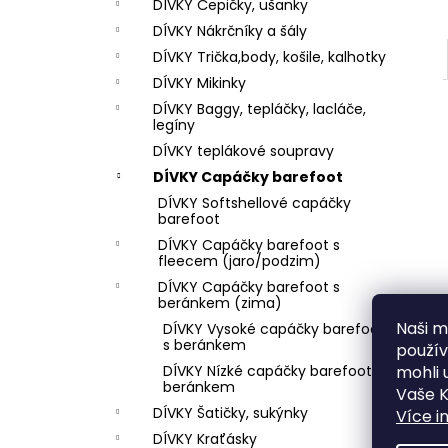
DÍVKY Čepičky, ušanky
DÍVKY Nákrčníky a šály
DÍVKY Trička,body, košile, kalhotky
DÍVKY Mikinky
DÍVKY Baggy, tepláčky, lacláče,
legíny
DÍVKY teplákové soupravy
DÍVKY Capáčky barefoot
DÍVKY Softshellové capáčky
barefoot
DÍVKY Capáčky barefoot s
fleecem (jaro/podzim)
DÍVKY Capáčky barefoot s
beránkem (zima)
Naši mi
DÍVKY Vysoké capáčky barefoot
s beránkem
použí
mohli 
DÍVKY Nízké capáčky barefoot s
beránkem
Vaše K
DÍVKY Šatičky, sukýnky
Více i
DÍVKY Kraťásky