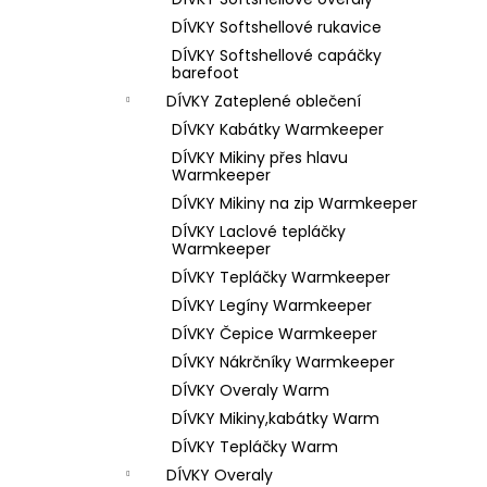
1 199 Kč
l
DÍVKY Softshellové rukavice
DÍVKY Softshellové capáčky
barefoot
DÍVKY Zateplené oblečení
DÍVKY Kabátky Warmkeeper
DÍVKY Mikiny přes hlavu
Warmkeeper
DÍVKY Mikiny na zip Warmkeeper
DÍVKY Laclové tepláčky
Warmkeeper
DÍVKY Tepláčky Warmkeeper
DÍVKY Legíny Warmkeeper
DÍVKY Čepice Warmkeeper
DÍVKY Nákrčníky Warmkeeper
DÍVKY Overaly Warm
DÍVKY Mikiny,kabátky Warm
DÍVKY Tepláčky Warm
DÍVKY Overaly