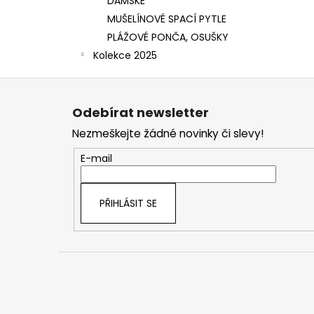
DÁMSKÉ
MUŠELÍNOVÉ SPACÍ PYTLE
PLÁŽOVÉ PONČA, OSUŠKY
Kolekce 2025
Z
á
Odebírat newsletter
p
Nezmeškejte žádné novinky či slevy!
a
t
E-mail
í
PŘIHLÁSIT SE