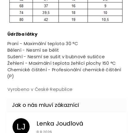
Údržba látky
Praní - Maximální teplota 30 °C
Bělení - Nesmí se bělit
Sušení - Nesmí se sušit v bubnové sušičce
Žehlení - Maximální teplota žehlicí plochy 150 °C
Chemické čištění - Profesionální chemické čištění
(P)
Vyrobeno v České Republice
Lenka Joudlová
LJ
Hodnocení obchodu je 5 z 5 hvězdiček.
8.8.2026