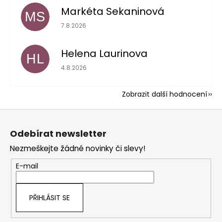
Markéta Sekaninová
MS
Hodnocení obchodu je 5 z 5 hvězdiček.
7.8.2026
Helena Laurinova
HL
Hodnocení obchodu je 5 z 5 hvězdiček.
4.8.2026
Zobrazit další hodnocení
Z
á
Odebírat newsletter
p
Nezmeškejte žádné novinky či slevy!
a
t
E-mail
í
PŘIHLÁSIT SE