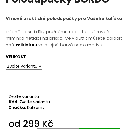
je
a
0,0
z
j
5
Vínové praktické polodupačky pro Vašeho kulíška
í
hvězdiček.
t
krásně pasují díky pružnému nápletu a zároveň
?
miminko netlačí na bříško. Celý outfit můžete doladit
naši
mikinkou
ve stejné barvě nebo motivu.
VELIKOST
HLEDAT
D
Zvolte variantu
o
Kód:
Zvolte variantu
p
Značka:
Kulišárny
o
r
od
299 Kč
u