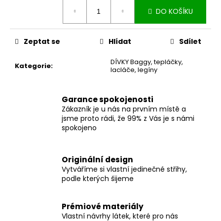
č
Měrná
u
DO KOŠÍKU
cena:
j
e
Zeptat se
Hlídat
Sdílet
m
e
DÍVKY Baggy, tepláčky,
Kategorie
:
lacláče, legíny
DÁMSKÉ
BERMUDY
Garance spokojenosti
SILK
BLACK
Zákazník je u nás na prvním místě a
jsme proto rádi, že 99% z Vás je s námi
1
spokojeno
199
Kč
Originální design
Vytváříme si vlastní jedinečné střihy,
podle kterých šijeme
Prémiové materiály
Vlastní návrhy látek, které pro nás