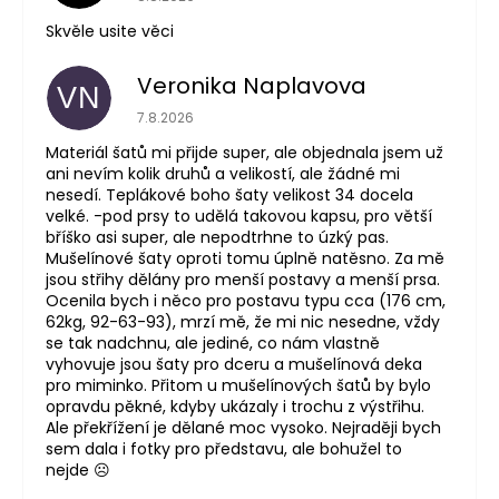
Skvěle usite věci
Veronika Naplavova
VN
Hodnocení obchodu je 4 z 5 hvězdiček.
7.8.2026
Materiál šatů mi přijde super, ale objednala jsem už
ani nevím kolik druhů a velikostí, ale žádné mi
nesedí. Teplákové boho šaty velikost 34 docela
velké. -pod prsy to udělá takovou kapsu, pro větší
bříško asi super, ale nepodtrhne to úzký pas.
Mušelínové šaty oproti tomu úplně natěsno. Za mě
jsou střihy dělány pro menší postavy a menší prsa.
Ocenila bych i něco pro postavu typu cca (176 cm,
62kg, 92-63-93), mrzí mě, že mi nic nesedne, vždy
se tak nadchnu, ale jediné, co nám vlastně
vyhovuje jsou šaty pro dceru a mušelínová deka
pro miminko. Přitom u mušelínových šatů by bylo
opravdu pěkné, kdyby ukázaly i trochu z výstřihu.
Ale překřížení je dělané moc vysoko. Nejraději bych
sem dala i fotky pro představu, ale bohužel to
nejde ☹️