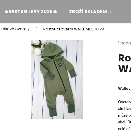
🔥BESTSELLERY 2025🔥
ZBOŽÍ SKLADEM
ŽE
plákové overaly
Rostoucí overal WAFLE MECHOVÁ
Co potřebujete najít?
Průmě
1 hod
hodno
Ro
produ
HLEDAT
je
W
5,0
z
5
Doporučujeme
hvězdi
Waflov
Overaly
ale hla
může bý
akci. R
MUŠELÍNOVÉ ŠATY KATE S KAPSAMI WINE
ŠIROKÉ KALHOTY 
celé dé