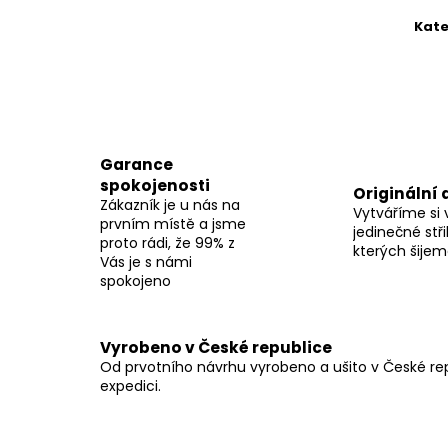
Kate
Garance
spokojenosti
Originální 
Zákazník je u nás na
Vytváříme si 
prvním místě a jsme
jedinečné stři
proto rádi, že 99% z
kterých šije
Vás je s námi
spokojeno
Vyrobeno v České republice
Od prvotního návrhu vyrobeno a ušito v České repu
expedici.