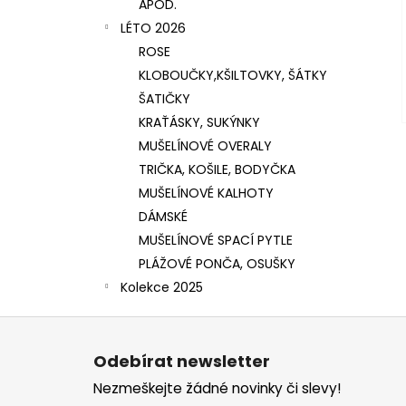
APOD.
LÉTO 2026
ROSE
KLOBOUČKY,KŠILTOVKY, ŠÁTKY
ŠATIČKY
KRAŤÁSKY, SUKÝNKY
MUŠELÍNOVÉ OVERALY
TRIČKA, KOŠILE, BODYČKA
MUŠELÍNOVÉ KALHOTY
DÁMSKÉ
MUŠELÍNOVÉ SPACÍ PYTLE
PLÁŽOVÉ PONČA, OSUŠKY
Kolekce 2025
Z
á
Odebírat newsletter
p
Nezmeškejte žádné novinky či slevy!
a