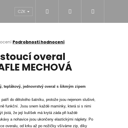
Hledat
Přihlášení
Nákupní
NY
DÍVKY
CHLAPCI
MUŽI
Dárk
CZK
košík
rné
nocení
Podrobnosti hodnocení
cení
stoucí overal
ktu
AFLE MECHOVÁ
ček.
ý, teplákový, jednovrstvý overal s šikmým zipem
 patří do dětského šatníku, protože jsou nejenom slušivé,
vně funkční. Jsou snem každé maminky, která si s nimi
t jistá, že její kulíšek má krytá záda při každé
ukávy a nohavice jsou ukončeny elastickými náplety. Po
S KAPSAMI SILK BLACK
lce overalu, od krku až po nožičky všíváme zip, díky