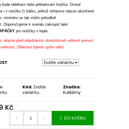
 bude oblékaní nebo přebalování hračka. Overal
te i v nosítku či šátku, jelikož nohavice nejsou ukončené
i, miminko se tak může pohodlně
t. Doporučujeme k overalu zakoupit také
APÁČKY
pro nožičky v teple.
, abyste před objednáním zkontrolovali velikost pomocí
 velikostí. Oblečení šijeme spíše větší.
OST
te
Kód:
Zvolte
Značka:
antu
variantu
Kulišárny
9 Kč
ná
DO KOŠÍKU
: