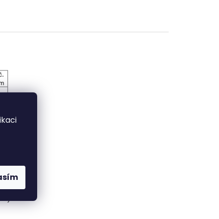
kaci
asím
arvy