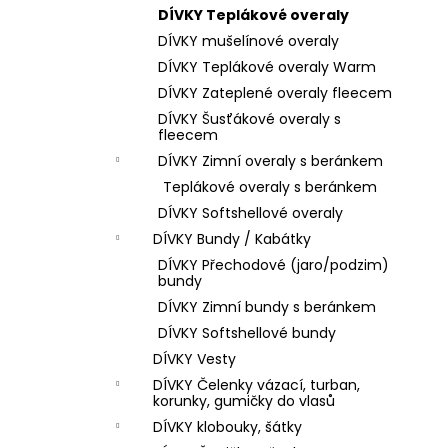
DÍVKY Teplákové overaly
DÍVKY mušelínové overaly
DÍVKY Teplákové overaly Warm
DÍVKY Zateplené overaly fleecem
DÍVKY Šusťákové overaly s
fleecem
DÍVKY Zimní overaly s beránkem
Teplákové overaly s beránkem
DÍVKY Softshellové overaly
DÍVKY Bundy / Kabátky
DÍVKY Přechodové (jaro/podzim)
bundy
DÍVKY Zimní bundy s beránkem
DÍVKY Softshellové bundy
DÍVKY Vesty
DÍVKY Čelenky vázací, turban,
korunky, gumičky do vlasů
DÍVKY klobouky, šátky