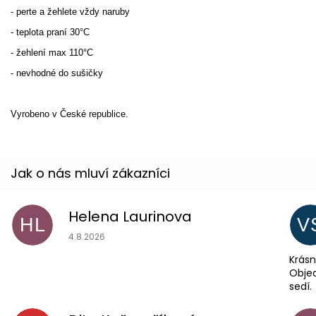
- perte a žehlete vždy naruby
- teplota praní 30°C
- žehlení max 110°C
- nevhodné do sušičky
Vyrobeno v České republice.
Helena Laurinova
HL
V
Hodnocení obchodu je 5 z 5 hvězdiček.
4.8.2026
Krásn
Objed
sedí.