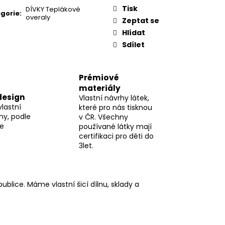
Tisk
DÍVKY Teplákové
gorie
:
overaly
Zeptat se
Hlídat
Sdílet
Prémiové
materiály
design
Vlastní návrhy látek,
vlastní
které pro nás tisknou
hy, podle
v ČR. Všechny
me
používané látky mají
certifikaci pro děti do
3let.
blice. Máme vlastní šicí dílnu, sklady a