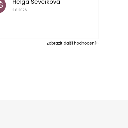
Helga Ševčíková
Š
Hodnocení obchodu je 5 z 5 hvězdiček.
2.8.2026
Zobrazit další hodnocení