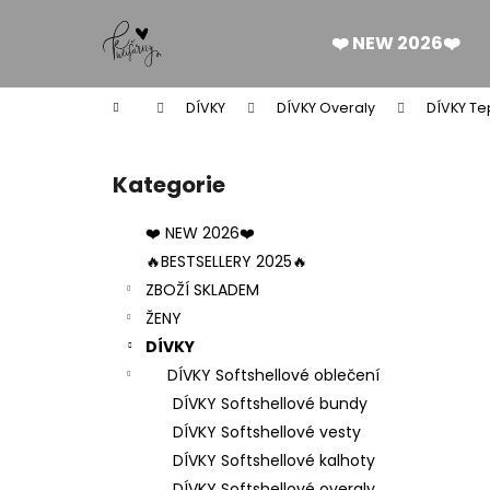
K
Přejít
na
o
❤️ NEW 2026❤️
obsah
Zpět
Zpět
š
do
do
í
Domů
DÍVKY
DÍVKY Overaly
DÍVKY Te
k
obchodu
obchodu
P
o
Kategorie
Přeskočit
s
kategorie
t
❤️ NEW 2026❤️
r
🔥BESTSELLERY 2025🔥
a
ZBOŽÍ SKLADEM
n
ŽENY
n
DÍVKY
í
DÍVKY Softshellové oblečení
p
DÍVKY Softshellové bundy
a
DÍVKY Softshellové vesty
n
DÍVKY Softshellové kalhoty
DÁMSKÉ BERMUDY SILK BLACK
e
DÍVKY Softshellové overaly