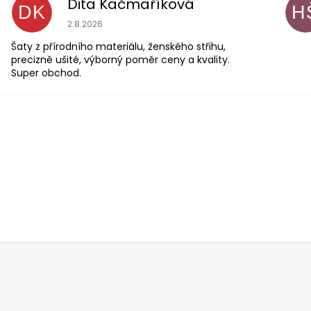
Dita Kačmaříková
DK
H
Hodnocení obchodu je 5 z 5 hvězdiček.
2.8.2026
Šaty z přírodního materiálu, ženského střihu,
precizně ušité, výborný poměr ceny a kvality.
Super obchod.