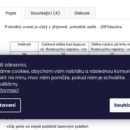
Popis
Související (4)
Diskuze
Pohodlný overal je ušitý
z příjemné, pohodlné wafle - 100%bavlna
lí zákazníci,
váme cookies, abychom vám nabídku a následnou komuni
ušít na míru, moc nám pomůže, pokud nám je schválíte.
ulišárny.
nformací
tavení
Souhl
Údržba:
- poprvé vyperte samostatně s trochou octa místo aviváže, ustálí se tak b
- vždy perte se stejně podobně barevným prádlem