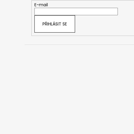
t
E-mail
í
PŘIHLÁSIT SE