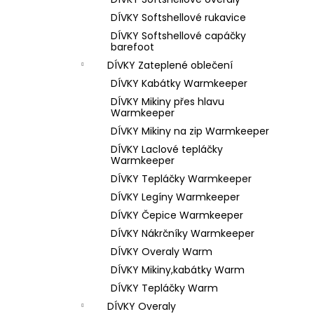
1 199 Kč
l
DÍVKY Softshellové rukavice
DÍVKY Softshellové capáčky
barefoot
DÍVKY Zateplené oblečení
DÍVKY Kabátky Warmkeeper
DÍVKY Mikiny přes hlavu
Warmkeeper
DÍVKY Mikiny na zip Warmkeeper
DÍVKY Laclové tepláčky
Warmkeeper
DÍVKY Tepláčky Warmkeeper
DÍVKY Legíny Warmkeeper
DÍVKY Čepice Warmkeeper
DÍVKY Nákrčníky Warmkeeper
DÍVKY Overaly Warm
DÍVKY Mikiny,kabátky Warm
DÍVKY Tepláčky Warm
DÍVKY Overaly