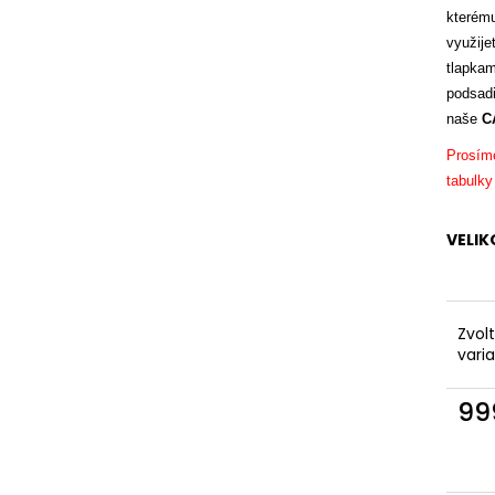
2 199 Kč
1 599 Kč
kterému
využije
tlapkam
podsadi
naše
C
Prosíme
tabulky
VELIK
Zvol
vari
99
Měr
cena