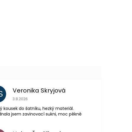
Veronika Skryjová
S
Hodnocení obchodu je 5 z 5 hvězdiček.
3.8.2026
ý kousek do šatníku, hezký materiál.
nala jsem zavinovací sukni, moc pěkně