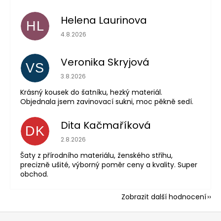
Helena Laurinova
HL
Hodnocení obchodu je 5 z 5 hvězdiček.
4.8.2026
Veronika Skryjová
VS
Hodnocení obchodu je 5 z 5 hvězdiček.
3.8.2026
Krásný kousek do šatníku, hezký materiál.
Objednala jsem zavinovací sukni, moc pěkně sedí.
Dita Kačmaříková
DK
Hodnocení obchodu je 5 z 5 hvězdiček.
2.8.2026
Šaty z přírodního materiálu, ženského střihu,
precizně ušité, výborný poměr ceny a kvality. Super
obchod.
Zobrazit další hodnocení
Z