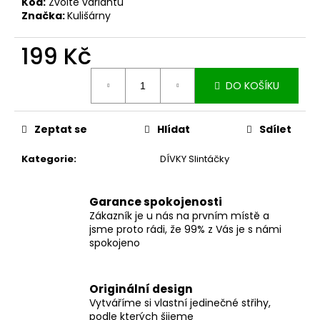
č
Kód:
Zvolte variantu
u
Značka:
Kulišárny
j
e
199 Kč
m
Měrná
e
DO KOŠÍKU
cena:
ZAVINOVACÍ
Zeptat se
Hlídat
Sdílet
SUKNĚ
MIDI
BLACK
Kategorie
:
DÍVKY Slintáčky
S
KAPSAMI
2
Garance spokojenosti
099
Zákazník je u nás na prvním místě a
Kč
jsme proto rádi, že 99% z Vás je s námi
spokojeno
Originální design
Vytváříme si vlastní jedinečné střihy,
podle kterých šijeme