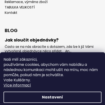
Reklamace, výměna zboží
TABULKA VELIKOSTÍ
Kontakt
BLOG
Jak sloučit objednávky?
Často se na nás obracíte s dotazem, zda lze k již Vámi
vytvořené objednávce něco přidat. An...
Jak vybrat rostoucí overal na jaro?
Naši milí zákazníci,
používáme cookies, abychom vám nabídku a
Nejčastější otázka, kterou od Vás teď dostáváme je, jak
vybrat rostoucí overal na nadcházející jarní...
následnou komunikaci mohli ušít na míru, moc nám
pomůže, pokud nám je schválíte.
OVERALY jaké jsou mezi nimi rozdíly
Vaše Kulišárny.
Overaly jsou velmi oblíbeným kouskem. Snadno se
Více informací
oblékají, nevykasávají se a přebalování je hračka. ...
Nastavení
Vytvořil Shoptet