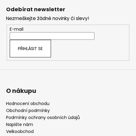
á
Odebírat newsletter
p
Nezmeškejte žádné novinky či slevy!
a
t
E-mail
í
PŘIHLÁSIT SE
O nákupu
Hodnocení obchodu
Obchodní podmínky
Podmínky ochrany osobních údajů
Napište nám
Velkoobchod