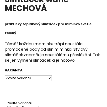
je
a
MECHOVÁ
0,0
z
j
5
í
hvězdiček.
t
praktický teplákový slintáček pro miminko světle
?
zelený
Téměř každou maminku trápí neustále
promočené body od slin miminka. Stylový
slintáček zabraňuje neustálému převlékání. Tak
HLEDAT
se jen vymění slintáček a je hotovo.
VARIANTA
D
o
p
o
r
u
Zvolte variantu