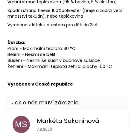
Vrchní strana teplákovina (95 % bavlna, 5 % elastan)
Spodní strana fleese 100%polyester (hřeje a zadrží větší
množství tekutin), nebo teplákovina
Vyrobeno z látek s atestem pro děti do 3let.
Údržba:
Praní - Maximální teplota 30 °C
Bělení - Nesmí se bělit
Sušení - Nesmí se sušit v bubnové sušičce
Žehlení - Maximální teplota žehlicí plochy 150 °C
Vyrobeno v České republice
Markéta Sekaninová
MS
Hodnocení obchodu je 5 z 5 hvězdiček.
7.8.2026