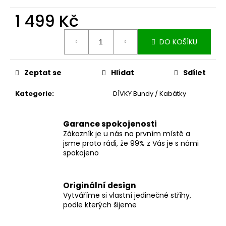
č
u
1 499 Kč
j
e
Měrná
DO KOŠÍKU
cena:
m
e
Zeptat se
Hlídat
Sdílet
MUŠELÍNOVÉ
Kategorie
:
DÍVKY Bundy / Kabátky
ŠATY
KATE
S
KAPSAMI
Garance spokojenosti
WINE
Zákazník je u nás na prvním místě a
2
jsme proto rádi, že 99% z Vás je s námi
199
spokojeno
Kč
Originální design
Vytváříme si vlastní jedinečné střihy,
podle kterých šijeme