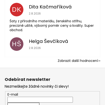
Dita Kačmaříková
DK
Hodnocení obchodu je 5 z 5 hvězdiček.
2.8.2026
Šaty z přírodního materiálu, ženského střihu,
precizně ušité, výborný poměr ceny a kvality. Super
obchod.
Helga Ševčíková
HŠ
Hodnocení obchodu je 5 z 5 hvězdiček.
2.8.2026
Zobrazit další hodnocení
Z
á
Odebírat newsletter
p
Nezmeškejte žádné novinky či slevy!
a
t
E-mail
í