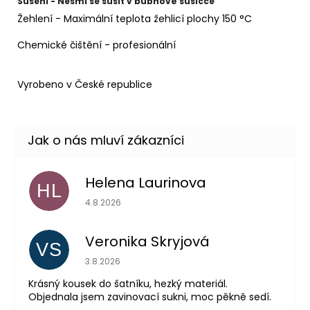
Sušení - Nesmí se sušit v bubnové sušičce
Žehlení - Maximální teplota žehlicí plochy 150 °C
Chemické čištění - profesionální
Vyrobeno v České republice
Helena Laurinova
HL
Hodnocení obchodu je 5 z 5 hvězdiček.
4.8.2026
Veronika Skryjová
VS
Hodnocení obchodu je 5 z 5 hvězdiček.
3.8.2026
Krásný kousek do šatníku, hezký materiál.
Objednala jsem zavinovací sukni, moc pěkně sedí.