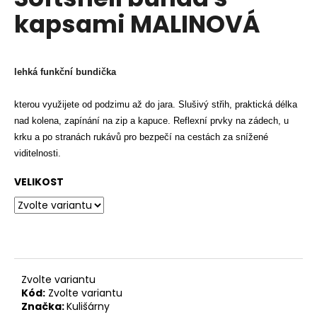
je
a
kapsami MALINOVÁ
0,0
z
j
5
í
hvězdiček.
t
lehká funkční bundička
?
kterou využijete od podzimu až do jara. Slušivý střih, praktická délka
nad kolena, zapínání na zip a kapuce. Reflexní prvky na zádech, u
krku a po stranách rukávů pro bezpečí na cestách za snížené
viditelnosti.
HLEDAT
VELIKOST
D
o
p
o
Zvolte variantu
r
Kód:
Zvolte variantu
u
Značka:
Kulišárny