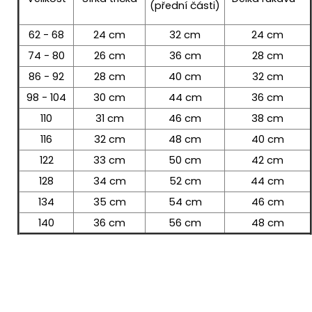
(přední části)
62 - 68
24 cm
32 cm
24 cm
74 - 80
26 cm
36 cm
28 cm
86 - 92
28 cm
40 cm
32 cm
98 - 104
30 cm
44 cm
36 cm
110
31 cm
46 cm
38 cm
116
32 cm
48 cm
40 cm
122
33 cm
50 cm
42 cm
128
34 cm
52 cm
44 cm
134
35 cm
54 cm
46 cm
140
36 cm
56 cm
48 cm