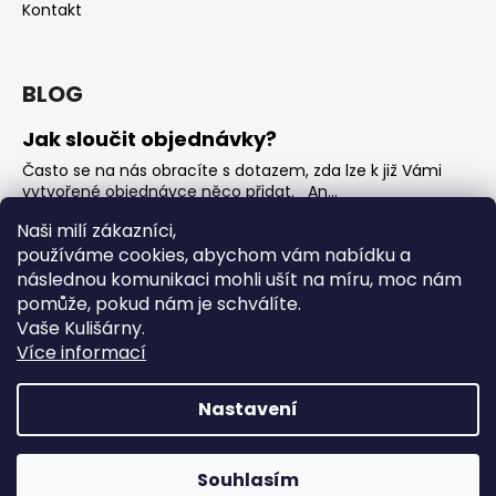
Kontakt
BLOG
Jak sloučit objednávky?
Často se na nás obracíte s dotazem, zda lze k již Vámi
vytvořené objednávce něco přidat. An...
Jak vybrat rostoucí overal na jaro?
Naši milí zákazníci,
používáme cookies, abychom vám nabídku a
Nejčastější otázka, kterou od Vás teď dostáváme je, jak
vybrat rostoucí overal na nadcházející jarní...
následnou komunikaci mohli ušít na míru, moc nám
pomůže, pokud nám je schválíte.
OVERALY jaké jsou mezi nimi rozdíly
Vaše Kulišárny.
Overaly jsou velmi oblíbeným kouskem. Snadno se
Více informací
oblékají, nevykasávají se a přebalování je hračka. ...
Nastavení
Vytvořil Shoptet
Copyright 2026
Kulišárny
. Všechna práva vyhrazena.
‼️ DO DNEŠNÍ PŮLNOCI‼️ ‼️ Sleva až 50% na Všechno zboží z
Souhlasím
Upravit nastavení cookies
kategorie ZBOŽÍ SKLADEM s kódem SKLAD50‼️