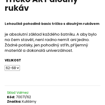
je
a
rukáv
0,0
z
j
5
í
hvězdiček.
t
Lehoučké pohodlné basic tričko s dlouhým rukávem
?
je absolutní základ každého šatníku. A aby bylo
na čem stavět, není radno nemít ani jedno.
Žádné potisky, jen pohodlný střih, příjemný
materiál a dokonalá univerzálnost.
HLEDAT
VELIKOST
D
o
p
o
Sklad Valmez
r
Kód:
70071/62
u
Značka:
Kulišárny