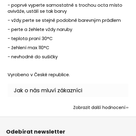
- poprvé vyperte samostatně s trochou octa místo
aviváže, ustálí se tak barvy
- vždy perte se stejně podobně barevným prádlem
- perte a žehlete vždy naruby
- teplota praní 30°C
- žehlení max 110°C
- nevhodné do sušičky
Vyrobeno v České republice.
Zobrazit další hodnocení
Z
á
Odebírat newsletter