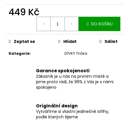
č
u
449 Kč
j
e
Měrná
DO KOŠÍKU
cena:
m
e
Zeptat se
Hlídat
Sdílet
ZAVINOVACÍ
Kategorie
:
DÍVKY Trička
SUKNĚ
MIDI
BLACK
S
Garance spokojenosti
KAPSAMI
Zákazník je u nás na prvním místě a
2
jsme proto rádi, že 99% z Vás je s námi
099
spokojeno
Kč
Originální design
Vytváříme si vlastní jedinečné střihy,
podle kterých šijeme