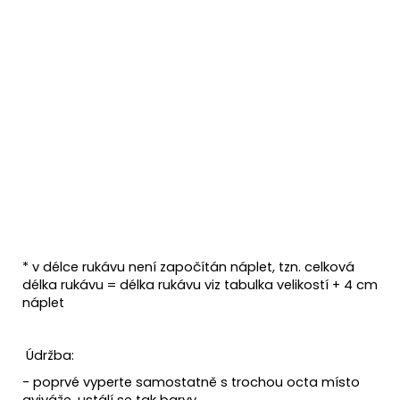
* v délce rukávu není započítán náplet, tzn. celková
délka rukávu = délka rukávu viz tabulka velikostí + 4 cm
náplet
Údržba:
- poprvé vyperte samostatně s trochou octa místo
aviváže, ustálí se tak barvy