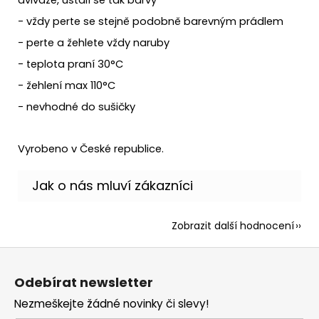
- vždy perte se stejně podobně barevným prádlem
- perte a žehlete vždy naruby
- teplota praní 30°C
- žehlení max 110°C
- nevhodné do sušičky
Vyrobeno v České republice.
Zobrazit další hodnocení
Z
á
Odebírat newsletter
p
Nezmeškejte žádné novinky či slevy!
a