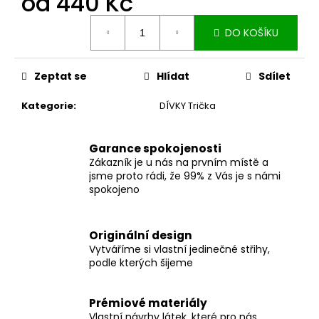
od
440 Kč
č
u
Měrná
j
DO KOŠÍKU
cena:
e
m
Zeptat se
Hlídat
Sdílet
e
Kategorie
:
DÍVKY Trička
ZAVINOVACÍ
SUKNĚ
MIDI
Garance spokojenosti
BLACK
Zákazník je u nás na prvním místě a
S
jsme proto rádi, že 99% z Vás je s námi
KAPSAMI
spokojeno
2
099
Kč
Originální design
Vytváříme si vlastní jedinečné střihy,
podle kterých šijeme
Prémiové materiály
Vlastní návrhy látek, které pro nás