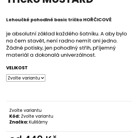
je
a
0,0
z
j
5
Lehoučké pohodlné basic tričko HOŘČICOVÉ
í
hvězdiček.
t
je absolutní základ každého šatníku. A aby bylo
?
na čem stavět, není radno nemít ani jedno.
Žádné potisky, jen pohodlný střih, příjemný
materiál a dokonalá univerzálnost.
VELIKOST
HLEDAT
D
o
Zvolte variantu
p
Kód:
Zvolte variantu
o
Značka:
Kulišárny
r
u