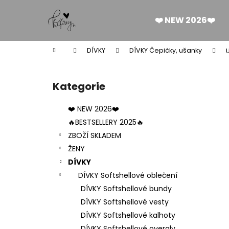
K
Přejít
na
o
❤️ NEW 2026❤️
obsah
Zpět
Zpět
š
do
do
í
Domů
DÍVKY
DÍVKY Čepičky, ušanky
k
obchodu
obchodu
P
o
Kategorie
Přeskočit
s
kategorie
t
❤️ NEW 2026❤️
r
🔥BESTSELLERY 2025🔥
a
ZBOŽÍ SKLADEM
n
ŽENY
n
DÍVKY
í
DÍVKY Softshellové oblečení
p
DÍVKY Softshellové bundy
a
DÍVKY Softshellové vesty
n
DÍVKY Softshellové kalhoty
DÁMSKÉ BERMUDY SILK BLACK
e
DÍVKY Softshellové overaly