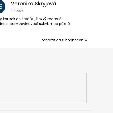
Veronika Skryjová
S
Hodnocení obchodu je 5 z 5 hvězdiček.
3.8.2026
ý kousek do šatníku, hezký materiál.
nala jsem zavinovací sukni, moc pěkně
Zobrazit další hodnocení