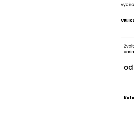
KAPSAMI
2 199 Kč
vybíra
2 099 Kč
VELIK
Zvol
vari
o
Měr
cena
Kate