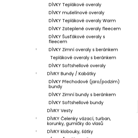
DÍVKY Teplákové overaly
DÍVKY mušelínové overaly
DÍVKY Teplákové overaly Warm
DÍVKY Zateplené overaly fleecem
DÍVKY Šusťákové overaly s
fleecem
DÍVKY Zimní overaly s beránkem
Teplákové overaly s beránkem
DÍVKY Softshellové overaly
DÍVKY Bundy / Kabátky
DÍVKY Přechodové (jaro/podzim)
bundy
DÍVKY Zimní bundy s beránkem
DÍVKY Softshellové bundy
DÍVKY Vesty
DÍVKY Čelenky vázací, turban,
korunky, gumičky do vlasů
DÍVKY klobouky, šátky