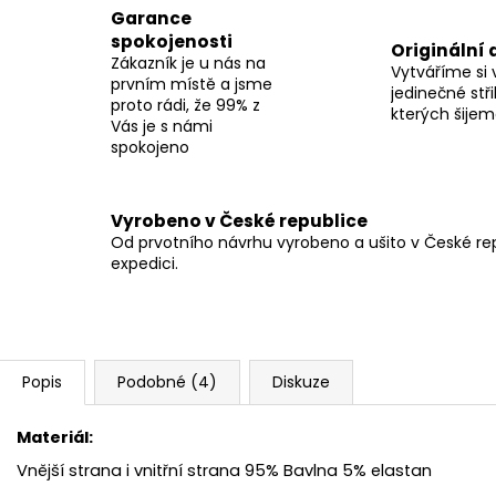
Garance
spokojenosti
Originální 
Zákazník je u nás na
Vytváříme si 
prvním místě a jsme
jedinečné stři
proto rádi, že 99% z
kterých šije
Vás je s námi
spokojeno
Vyrobeno v České republice
Od prvotního návrhu vyrobeno a ušito v České repu
expedici.
Popis
Podobné (4)
Diskuze
Materiál:
Vnější strana i vnitřní strana 95% Bavlna 5% elastan