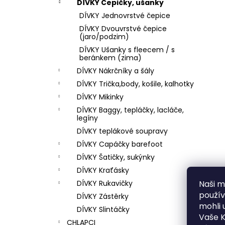
DÍVKY Čepičky, ušanky
DÍVKY Jednovrstvé čepice
DÍVKY Dvouvrstvé čepice
(jaro/podzim)
DÍVKY Ušanky s fleecem / s
beránkem (zima)
DÍVKY Nákrčníky a šály
DÍVKY Trička,body, košile, kalhotky
DÍVKY Mikinky
DÍVKY Baggy, tepláčky, lacláče,
legíny
DÍVKY teplákové soupravy
DÍVKY Capáčky barefoot
DÍVKY Šatičky, sukýnky
DÍVKY Kraťásky
DÍVKY Rukavičky
Naši mi
použí
DÍVKY Zástěrky
mohli 
DÍVKY Slintáčky
Vaše K
CHLAPCI