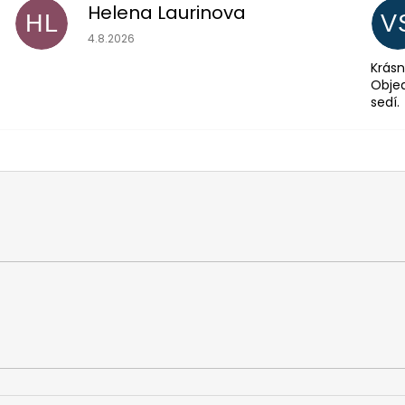
Helena Laurinova
HL
V
Hodnocení obchodu je 5 z 5 hvězdiček.
4.8.2026
Krásn
Objed
sedí.