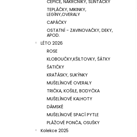
ČEPICE, NÁKRČNÍKY, SLINTÁČKY
TEPLÁČKY, MIKINKY,
LEGÍNY,OVERALY
CAPÁČKY
OSTATNÍ - ZAVINOVAČKY, DEKY,
APOD.
LÉTO 2026
ROSE
KLOBOUČKY,KŠILTOVKY, ŠÁTKY
ŠATIČKY
KRAŤÁSKY, SUKÝNKY
MUŠELÍNOVÉ OVERALY
TRIČKA, KOŠILE, BODYČKA
MUŠELÍNOVÉ KALHOTY
DÁMSKÉ
MUŠELÍNOVÉ SPACÍ PYTLE
PLÁŽOVÉ PONČA, OSUŠKY
Kolekce 2025