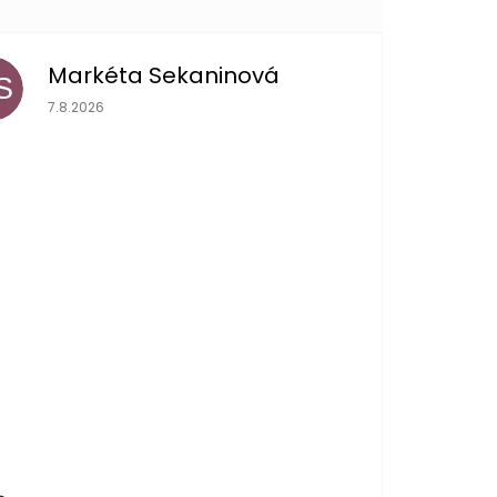
Markéta Sekaninová
S
Hodnocení obchodu je 5 z 5 hvězdiček.
7.8.2026