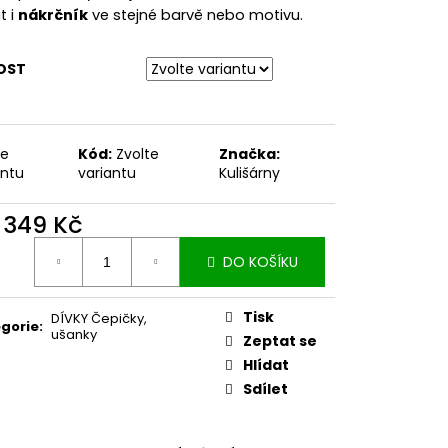
t i
nákrčník
ve stejné barvě nebo motivu.
OST
te
Kód:
Zvolte
Značka:
antu
variantu
Kulišárny
d
349 Kč
ná
DO KOŠÍKU
:
Tisk
DÍVKY Čepičky,
gorie
:
ušanky
Zeptat se
Hlídat
Sdílet