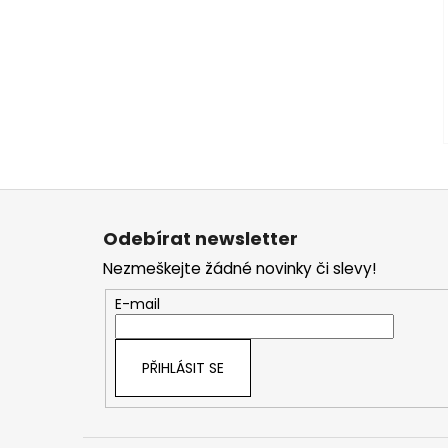
Z
á
Odebírat newsletter
p
Nezmeškejte žádné novinky či slevy!
a
t
E-mail
í
PŘIHLÁSIT SE