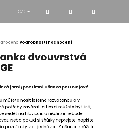
Hledat
Přihlášení
Nákupní
NY
DÍVKY
CHLAPCI
MUŽI
Dárk
CZK
košík
rné
odnoceno
Podrobnosti hodnocení
cení
anka dvouvrstvá
ktu
AGE
ček.
ická jarní/podzimní ušanka petrolejová
u můžete nosit ležérně rozvázanou a v
ě potřeby zavázat, a tím si můžete být jisti,
de sedět na hlavičce, a nikde se nebude
ovat. Nebo pokud si šňůrky nepřejete, napište
NĚ MIDI BLACK S
o poznámky v objednávce. K ušance můžete