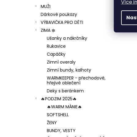
Více i
MUŽI
Dárkové poukazy
Nas
VÝBAVIČKA PRO DĚTI
ZIMA ❄️
Ušanky a nákrčníky
Rukavice
Capáčky
Zimní overaly
Zimní bundy, kalhoty
WARMKEEPER - přechodové,
hřejivé oblečení
Deky s beránkem
🔥PODZIM 2025🔥
🔥WARM MÁNIE🔥
SOFTSHELL
ŽENY
BUNDY, VESTY