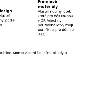
Prémiové
materiály
design
Vlastní návrhy látek,
vlastní
které pro nás tisknou
hy, podle
v ČR. Všechny
me
používané látky mají
certifikaci pro děti do
3let.
blice. Máme vlastní šicí dílnu, sklady a