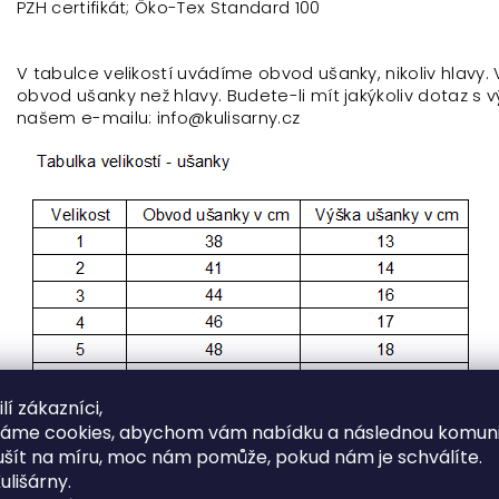
PZH certifikát; Öko-Tex Standard 100
V tabulce velikostí uvádíme obvod ušanky, nikoliv hlavy.
obvod ušanky než hlavy. Budete-li mít jakýkoliv dotaz s v
našem e-mailu: info@kulisarny.cz
lí zákazníci,
váme cookies, abychom vám nabídku a následnou komuni
ušít na míru, moc nám pomůže, pokud nám je schválíte.
ulišárny.