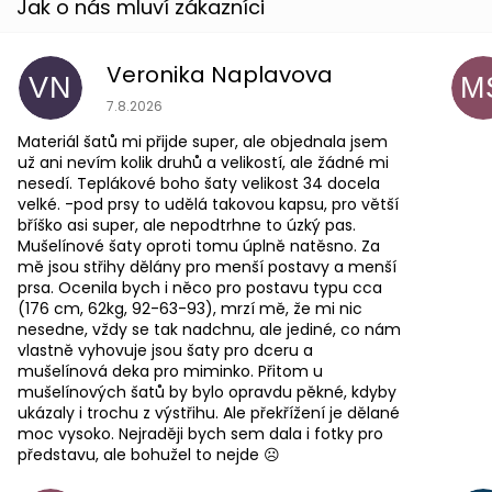
Veronika Naplavova
VN
M
Hodnocení obchodu je 4 z 5 hvězdiček.
7.8.2026
Materiál šatů mi přijde super, ale objednala jsem
už ani nevím kolik druhů a velikostí, ale žádné mi
nesedí. Teplákové boho šaty velikost 34 docela
velké. -pod prsy to udělá takovou kapsu, pro větší
bříško asi super, ale nepodtrhne to úzký pas.
Mušelínové šaty oproti tomu úplně natěsno. Za
mě jsou střihy dělány pro menší postavy a menší
prsa. Ocenila bych i něco pro postavu typu cca
(176 cm, 62kg, 92-63-93), mrzí mě, že mi nic
nesedne, vždy se tak nadchnu, ale jediné, co nám
vlastně vyhovuje jsou šaty pro dceru a
mušelínová deka pro miminko. Přitom u
mušelínových šatů by bylo opravdu pěkné, kdyby
ukázaly i trochu z výstřihu. Ale překřížení je dělané
moc vysoko. Nejraději bych sem dala i fotky pro
představu, ale bohužel to nejde ☹️