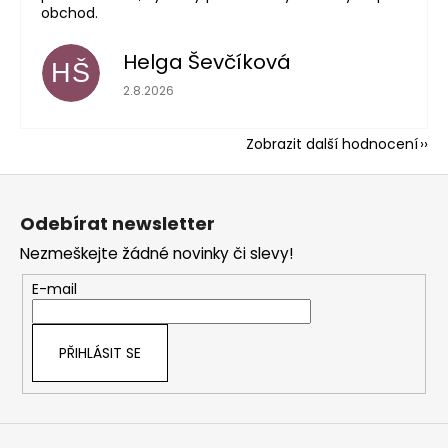
obchod.
Helga Ševčíková
HŠ
Hodnocení obchodu je 5 z 5 hvězdiček.
2.8.2026
Zobrazit další hodnocení
Z
á
Odebírat newsletter
p
Nezmeškejte žádné novinky či slevy!
a
t
E-mail
í
PŘIHLÁSIT SE