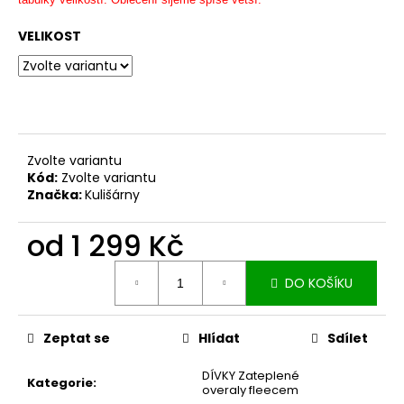
č
u
VELIKOST
j
e
m
e
ZAVINOVACÍ
Zvolte variantu
SUKNĚ
Kód:
Zvolte variantu
MIDI
Značka:
Kulišárny
BLACK
S
KAPSAMI
od
1 299 Kč
2
Měrná
099
DO KOŠÍKU
Kč
cena:
Zeptat se
Hlídat
Sdílet
DÍVKY Zateplené
Kategorie
:
overaly fleecem