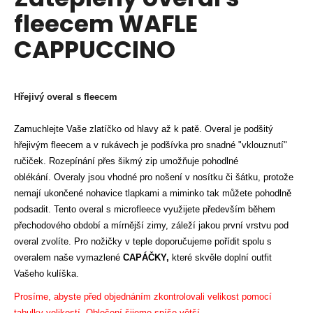
je
a
fleecem WAFLE
0,0
z
j
CAPPUCCINO
5
í
hvězdiček.
t
?
Hřejivý overal s fleecem
Zamuchlejte Vaše zlatíčko od hlavy až k patě. Overal je podšitý
hřejivým fleecem a v rukávech je podšívka pro snadné "vklouznutí"
HLEDAT
ručiček. Rozepínání přes šikmý zip umožňuje pohodlné
oblékání. Overaly jsou vhodné pro nošení v nosítku či šátku, protože
nemají ukončené nohavice tlapkami a miminko tak můžete pohodlně
podsadit. Tento overal s microfleece využijete především během
D
přechodového období a mírnější zimy, záleží jakou první vrstvu pod
o
overal zvolíte. Pro nožičky v teple doporučujeme pořídit spolu s
p
overalem naše vymazlené
CAPÁČKY
,
které skvěle doplní outfit
o
Vašeho kulíška.
r
u
Prosíme, abyste před objednáním zkontrolovali velikost pomocí
tabulky velikostí. Oblečení šijeme spíše větší.