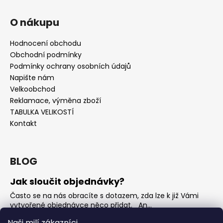
O nákupu
Hodnocení obchodu
Obchodní podmínky
Podmínky ochrany osobních údajů
Napište nám
Velkoobchod
Reklamace, výměna zboží
TABULKA VELIKOSTÍ
Kontakt
BLOG
Jak sloučit objednávky?
Často se na nás obracíte s dotazem, zda lze k již Vámi
vytvořené objednávce něco přidat. An...
Jak vybrat rostoucí overal na jaro?
Naši milí zákazníci,