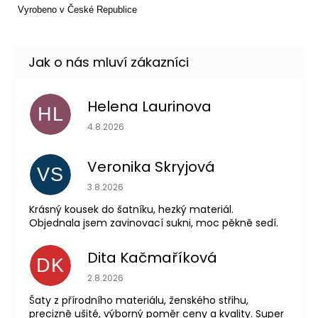
Vyrobeno v České Republice
Helena Laurinova
HL
Hodnocení obchodu je 5 z 5 hvězdiček.
4.8.2026
Veronika Skryjová
VS
Hodnocení obchodu je 5 z 5 hvězdiček.
3.8.2026
Krásný kousek do šatníku, hezký materiál.
Objednala jsem zavinovací sukni, moc pěkně sedí.
Dita Kačmaříková
DK
Hodnocení obchodu je 5 z 5 hvězdiček.
2.8.2026
Šaty z přírodního materiálu, ženského střihu,
precizně ušité, výborný poměr ceny a kvality. Super