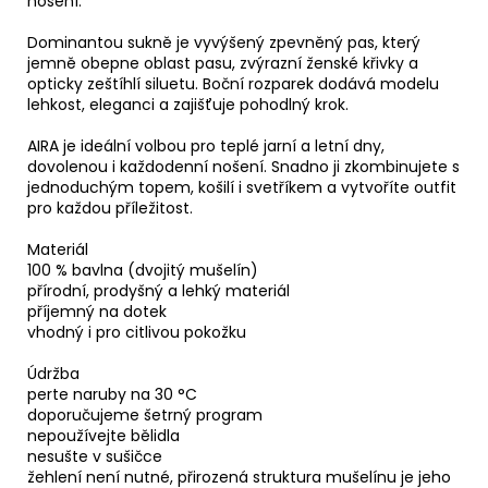
nošení.
Dominantou sukně je vyvýšený zpevněný pas, který
jemně obepne oblast pasu, zvýrazní ženské křivky a
opticky zeštíhlí siluetu. Boční rozparek dodává modelu
lehkost, eleganci a zajišťuje pohodlný krok.
AIRA je ideální volbou pro teplé jarní a letní dny,
dovolenou i každodenní nošení. Snadno ji zkombinujete s
jednoduchým topem, košilí i svetříkem a vytvoříte outfit
pro každou příležitost.
Materiál
100 % bavlna (dvojitý mušelín)
přírodní, prodyšný a lehký materiál
příjemný na dotek
vhodný i pro citlivou pokožku
Údržba
perte naruby na 30 °C
doporučujeme šetrný program
nepoužívejte bělidla
nesušte v sušičce
žehlení není nutné, přirozená struktura mušelínu je jeho