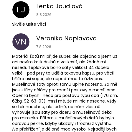
Lenka Joudlová
LJ
Hodnocení obchodu je 5 z 5 hvězdiček.
8.8.2026
Skvěle usite věci
Veronika Naplavova
VN
Hodnocení obchodu je 4 z 5 hvězdiček.
7.8.2026
Materiál šatů mi přijde super, ale objednala jsem už
ani nevím kolik druhů a velikostí, ale žádné mi
nesedí. Teplákové boho šaty velikost 34 docela
velké. -pod prsy to udělá takovou kapsu, pro větší
bříško asi super, ale nepodtrhne to úzký pas.
Mušelínové šaty oproti tomu úplně natěsno. Za mě
jsou střihy dělány pro menší postavy a menší prsa.
Ocenila bych i něco pro postavu typu cca (176 cm,
62kg, 92-63-93), mrzí mě, že mi nic nesedne, vždy
se tak nadchnu, ale jediné, co nám vlastně
vyhovuje jsou šaty pro dceru a mušelínová deka
pro miminko. Přitom u mušelínových šatů by bylo
opravdu pěkné, kdyby ukázaly i trochu z výstřihu.
Ale překřížení je dělané moc vysoko. Nejraději bych