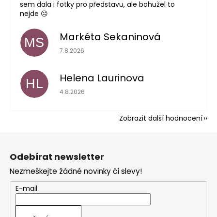
sem dala i fotky pro představu, ale bohužel to
nejde ☹️
Markéta Sekaninová
MS
Hodnocení obchodu je 5 z 5 hvězdiček.
7.8.2026
Helena Laurinova
HL
Hodnocení obchodu je 5 z 5 hvězdiček.
4.8.2026
Zobrazit další hodnocení
Z
á
Odebírat newsletter
p
Nezmeškejte žádné novinky či slevy!
a
t
E-mail
í