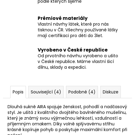
podle kterých šijeme
Prémiové materiály
Vlastní návrhy látek, které pro nás
tisknou v ČR. Všechny používané látky
mají certifikaci pro děti do 3let.
Vyrobeno v České republice
Od prvotního návrhu vyrobeno a ušito
v České republice. Máme vlastní šicí
dílnu, sklady a expedici.
Popis
Související (4)
Podobné (4)
Diskuze
Dlouhá sukně AIRA spojuje ženskost, pohodlí a nadčasový
styl. Je ušitá z kvalitního dvojitého bavlněného mušelínu,
který je známý svou výjimečnou lehkostí, vzdušností a
příjemným omakem. Díky volně splývavému střihu
krásně kopíruje pohyb a poskytuje maximální komfort při