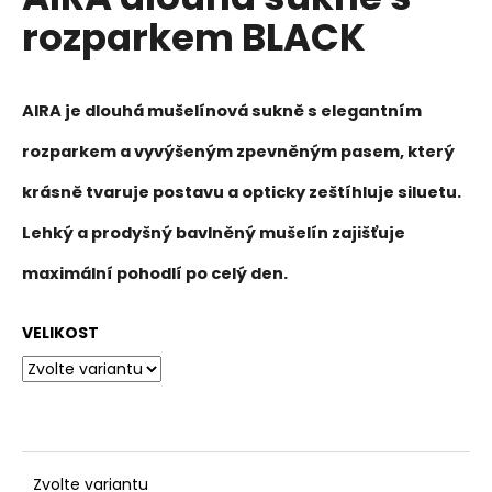
je
a
rozparkem BLACK
0,0
z
j
5
í
hvězdiček.
t
AIRA je dlouhá mušelínová sukně s elegantním
?
rozparkem a vyvýšeným zpevněným pasem, který
krásně tvaruje postavu a opticky zeštíhluje siluetu.
Lehký a prodyšný bavlněný mušelín zajišťuje
HLEDAT
maximální pohodlí po celý den.
VELIKOST
D
o
p
o
r
u
Zvolte variantu