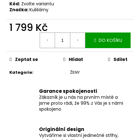
č
Kód:
Zvolte variantu
u
Značka:
Kulišárny
j
e
1 799 Kč
m
e
Měrná
DO KOŠÍKU
cena:
DÁMSKÉ
BERMUDY
Zeptat se
Hlídat
Sdílet
SILK
BLACK
Kategorie
:
ŽENY
1
199
Kč
Garance spokojenosti
Zákazník je u nás na prvním místě a
jsme proto rádi, že 99% z Vás je s námi
spokojeno
Originální design
Vytváříme si vlastní jedinečné střihy,