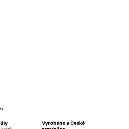
em
Vyrobeno v České
ály
, které