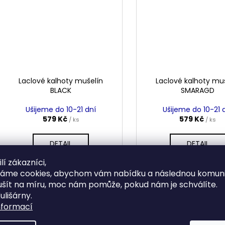
Laclové kalhoty mušelín
Laclové kalhoty mu
BLACK
SMARAGD
Ušijeme do 10-21 dní
Ušijeme do 10-21 
579 Kč
579 Kč
/ ks
/ ks
DETAIL
DETAIL
lí zákazníci,
váme cookies, abychom vám nabídku a následnou komuni
62
68
74
80
86
92
62
68
74
80
8
ušít na míru, moc nám pomůže, pokud nám je schválíte.
ulišárny.
nformací