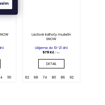
asím
 SNOW
Laclové kalhoty mušelín
SNOW
dní
Ušijeme do 10-21 dní
579 Kč
/ ks
DETAIL
04
110
116
122
62
68
128
74
134
80
140
86
92