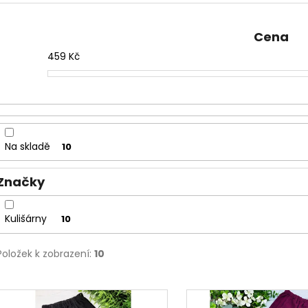
2 199 Kč
1 599 Kč
e
n
Cena
í
459
Kč
p
r
o
d
u
Na skladě
10
k
t
Značky
ů
Kulišárny
10
Položek k zobrazení:
10
V
ý