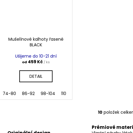
Mušelínové kalhoty řasené
BLACK
Ušijeme do 10-21 dní
459 Kč
od
/ ks
DETAIL
74-80
86-92
98-104
110
116
122
128
134
140
10
položek celk
O
v
Prémiové materi
l
Originální design
Vlastní návrhy látek