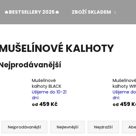
🔥BESTSELLERY 2025🔥
ZBOŽÍ SKLADEM
ŽE
Co potřebujete najít?
MUŠELÍNOVÉ KALHOTY
HLEDAT
Nejprodávanější
Mušelínové
Mušelínov
Doporučujeme
kalhoty BLACK
kalhoty WI
Ušijeme do 10-21
Ušijeme do
dní
dní
459 Kč
459 K
od
od
Ř
a
Nejprodávanější
Nejlevnější
Nejdražší
Ab
MUŠELÍNOVÉ ŠATY KATE S KAPSAMI WINE
ŠIROKÉ KALHOTY 
z