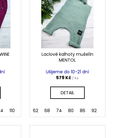
 WINE
Laclové kalhoty mušelín
MENTOL
dní
Ušijeme do 10-21 dní
579 Kč
/ ks
DETAIL
04
110
116
122
62
68
128
74
134
80
140
86
92