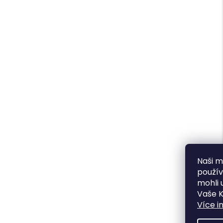
Naši mi
použí
mohli 
Vaše K
Více i