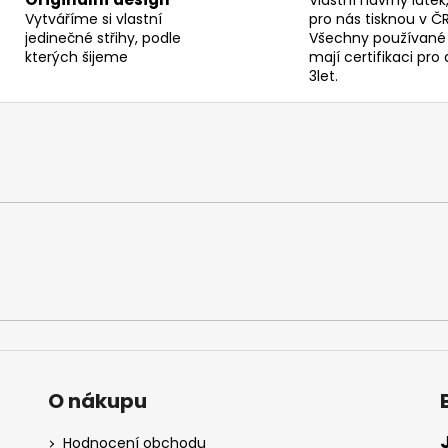
á
Vytváříme si vlastní
pro nás tisknou v ČR
d
jedinečné střihy, podle
Všechny používané 
a
kterých šijeme
mají certifikaci pro 
c
3let.
í
p
r
v
k
y
v
ý
p
i
s
u
O nákupu
Hodnocení obchodu