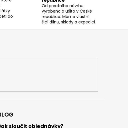
republice
.
Od prvotního návrhu
látky
vyrobeno a ušito v České
děti do
republice. Máme vlastní
šicí dílnu, sklady a expedici.
BLOG
Jak sloučit objednávky?