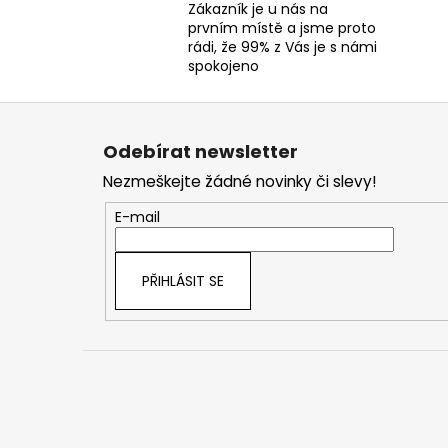
Zákazník je u nás na
prvním místě a jsme proto
rádi, že 99% z Vás je s námi
spokojeno
Z
á
Odebírat newsletter
p
Nezmeškejte žádné novinky či slevy!
a
t
E-mail
í
PŘIHLÁSIT SE