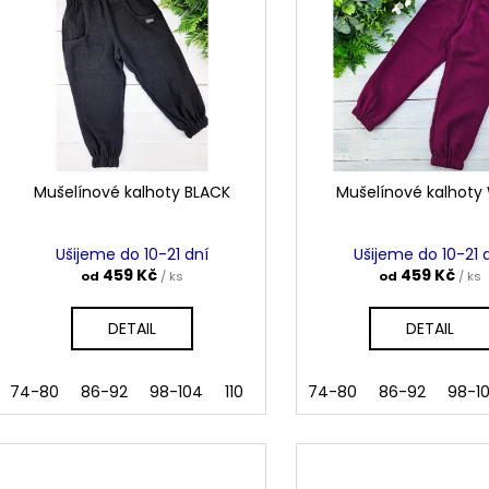
p
i
s
p
r
o
d
Mušelínové kalhoty BLACK
Mušelínové kalhoty
u
k
Ušijeme do 10-21 dní
Ušijeme do 10-21 
t
459 Kč
459 Kč
od
/ ks
od
/ ks
ů
DETAIL
DETAIL
74-80
86-92
98-104
110
116
122
74-80
128
86-92
134
140
98-1