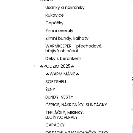
1 199 Kč
l
Ušanky a nákrčníky
Rukavice
Capáčky
Zimní overaly
Zimní bundy, kalhoty
WARMKEEPER - přechodové,
hřejivé oblečení
Deky s beránkem
🔥PODZIM 2025🔥
🔥WARM MÁNIE🔥
SOFTSHELL
ŽENY
BUNDY, VESTY
ČEPICE, NÁKRČNÍKY, SLINTÁČKY
TEPLÁČKY, MIKINKY,
LEGÍNY,OVERALY
CAPÁČKY
OSTATNÍ - ZAVINOVAČKY, DEKY,