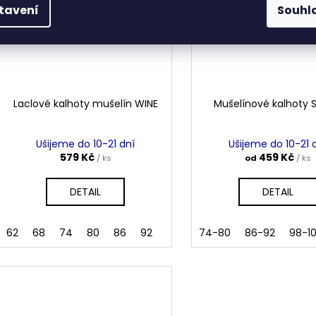
tavení
Souhl
Laclové kalhoty mušelín WINE
Mušelínové kalhoty
Ušijeme do 10-21 dní
Ušijeme do 10-21 
579 Kč
459 Kč
/ ks
od
/ ks
DETAIL
DETAIL
62
68
74
80
86
92
74-80
86-92
98-1