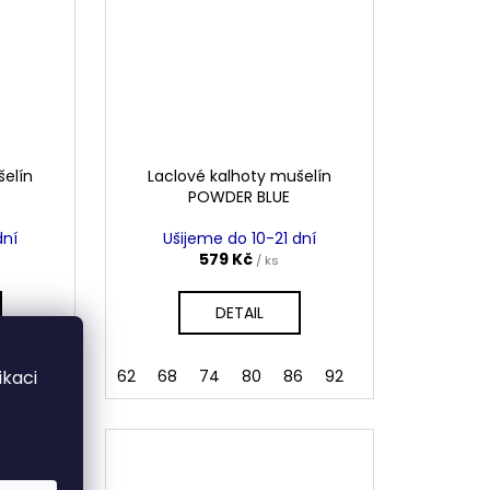
šelín
Laclové kalhoty mušelín
POWDER BLUE
dní
Ušijeme do 10-21 dní
579 Kč
/ ks
DETAIL
kaci
6
92
62
68
74
80
86
92