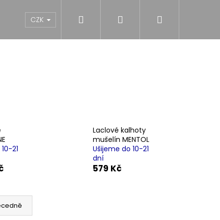
Hledat
Přihlášení
Nákupní
NY
DÍVKY
CHLAPCI
MUŽI
Dárk
CZK
košík
é
Laclové kalhoty
NE
mušelín MENTOL
 10-21
Ušijeme do 10-21
dní
č
579 Kč
ecedně
S KAPSAMI SILK BLACK