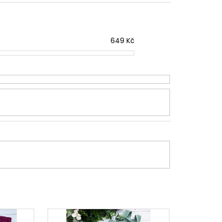
649
Kč