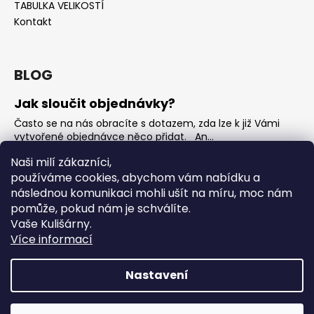
TABULKA VELIKOSTÍ
Kontakt
BLOG
Jak sloučit objednávky?
Často se na nás obracíte s dotazem, zda lze k již Vámi
vytvořené objednávce něco přidat. An...
Jak vybrat rostoucí overal na jaro?
Naši milí zákazníci,
používáme cookies, abychom vám nabídku a
Nejčastější otázka, kterou od Vás teď dostáváme je, jak
vybrat rostoucí overal na nadcházející jarní...
následnou komunikaci mohli ušít na míru, moc nám
pomůže, pokud nám je schválíte.
OVERALY jaké jsou mezi nimi rozdíly
Vaše Kulišárny.
Overaly jsou velmi oblíbeným kouskem. Snadno se
Více informací
oblékají, nevykasávají se a přebalování je hračka. ...
Nastavení
Vytvořil Shoptet
Copyright 2026
Kulišárny
. Všechna práva vyhrazena.