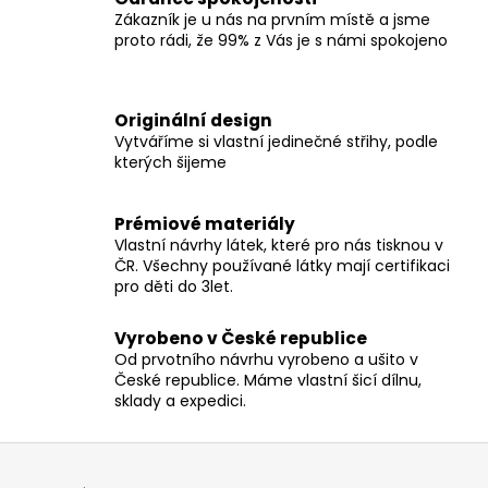
á
c
Zákazník je u nás na prvním místě a jsme
n
í
proto rádi, že 99% z Vás je s námi spokojeno
í
p
r
v
Originální design
k
Vytváříme si vlastní jedinečné střihy, podle
y
kterých šijeme
v
ý
Prémiové materiály
p
Vlastní návrhy látek, které pro nás tisknou v
i
ČR. Všechny používané látky mají certifikaci
s
pro děti do 3let.
u
Vyrobeno v České republice
Od prvotního návrhu vyrobeno a ušito v
České republice. Máme vlastní šicí dílnu,
sklady a expedici.
Z
á