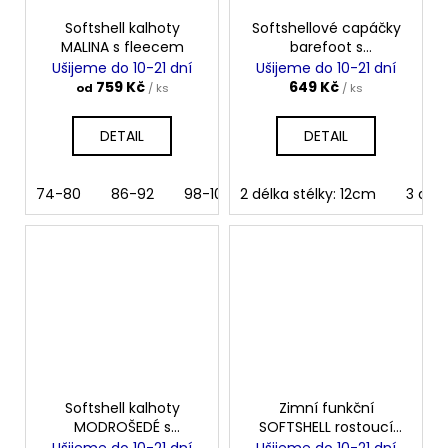
Softshell kalhoty
Softshellové capáčky
MALINA s fleecem
barefoot s
microfleece
Ušijeme do 10-21 dní
Ušijeme do 10-21 dní
MODROŠEDÉ
759 Kč
649 Kč
od
/ ks
/ ks
DETAIL
DETAIL
74-80
86-92
98-104
2 délka stélky: 12cm
110
116
122
3 délk
128
Softshell kalhoty
Zimní funkční
MODROŠEDÉ s
SOFTSHELL rostoucí
fleecem
kombinéza s
Ušijeme do 10-21 dní
Ušijeme do 10-21 dní