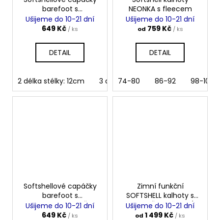
barefoot s
NEONKA s fleecem
microfleece NEONKA
Ušijeme do 10-21 dní
Ušijeme do 10-21 dní
649 Kč
759 Kč
/ ks
od
/ ks
DETAIL
DETAIL
2 délka stélky: 12cm
3 délka stélky: 13cm
74-80
86-92
4 délka sté
98-104
Softshellové capáčky
Zimní funkční
barefoot s
SOFTSHELL kalhoty s
microfleece KYTIČKY
laclem ŠEDOMODRÁ
Ušijeme do 10-21 dní
Ušijeme do 10-21 dní
649 Kč
1 499 Kč
/ ks
od
/ ks