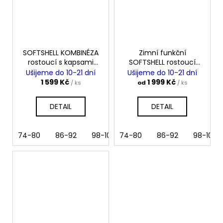
SOFTSHELL KOMBINÉZA
Zimní funkční
rostoucí s kapsami
SOFTSHELL rostoucí
NEONKA
kombinéza s
Ušijeme do 10-21 dní
Ušijeme do 10-21 dní
beránkem NEONKA
1 599 Kč
1 999 Kč
/ ks
od
/ ks
DETAIL
DETAIL
74-80
86-92
98-104
74-80
110-116
86-92
122-128
98-104
134-