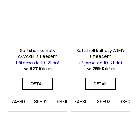
Softshell kalhoty
Softshell kalhoty ARMY
AKVAREL s fleesem
s fleecem
Ušijeme do 10-21 dní
Ušijeme do 10-21 dní
827 Kč
759 Kč
od
/ ks
od
/ ks
DETAIL
DETAIL
74-80
86-92
98-104
74-80
110
116
86-92
122
98-104
128