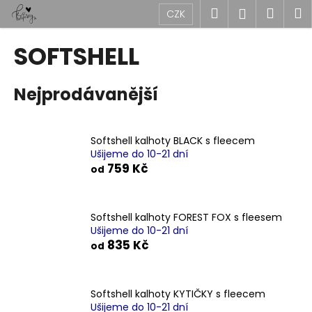
K
Přejít
Hledat
Náku
M
Přihlášen
CZK
na
o
obsah
Zpět
Zpět
košík
š
SOFTSHELL
í
C
k
Nejprodávanější
o
p
o
Softshell kalhoty BLACK s fleecem
t
Ušijeme do 10-21 dní
ř
759 Kč
od
e
b
u
Softshell kalhoty FOREST FOX s fleesem
Ušijeme do 10-21 dní
j
835 Kč
od
e
t
e
Softshell kalhoty KYTIČKY s fleecem
n
Ušijeme do 10-21 dní