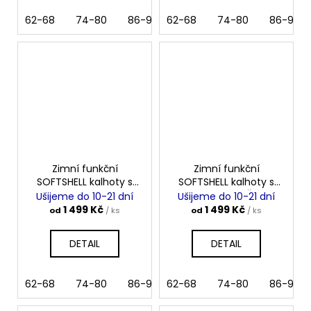
62-68
74-80
86-92
62-68
98-104
74-80
110-116
86-92
122-1
Zimní funkční
Zimní funkční
SOFTSHELL kalhoty s
SOFTSHELL kalhoty s
laclem ARMY
laclem KYTIČKY
Ušijeme do 10-21 dní
Ušijeme do 10-21 dní
1 499 Kč
1 499 Kč
od
/ ks
od
/ ks
DETAIL
DETAIL
62-68
74-80
86-92
62-68
98-104
74-80
110-116
86-92
122-1