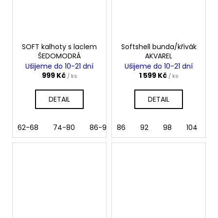
SOFT kalhoty s laclem
Softshell bunda/křivák
ŠEDOMODRÁ
AKVAREL
Ušijeme do 10-21 dní
Ušijeme do 10-21 dní
999 Kč
1 599 Kč
/ ks
/ ks
DETAIL
DETAIL
62-68
74-80
86-92
86
98-104
92
98
110-116
104
122-1
11