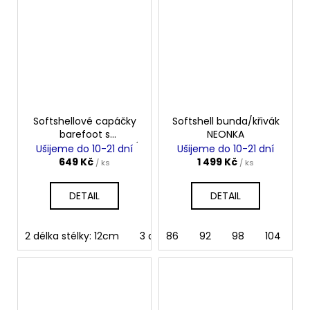
Softshellové capáčky
Softshell bunda/křivák
barefoot s
NEONKA
microfleece MALINOVÁ
Ušijeme do 10-21 dní
Ušijeme do 10-21 dní
649 Kč
1 499 Kč
/ ks
/ ks
DETAIL
DETAIL
2 délka stélky: 12cm
3 délka stélky: 13cm
86
92
98
4 délka sté
104
11