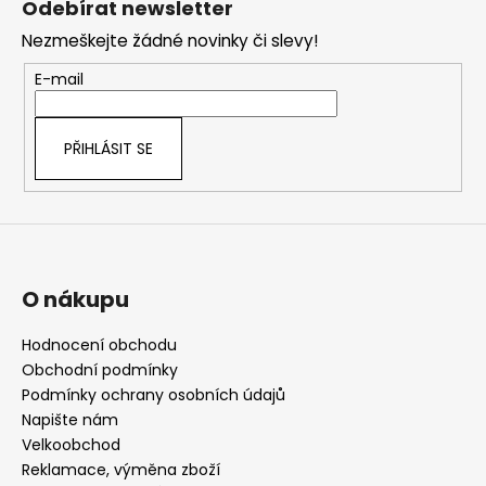
Odebírat newsletter
p
Nezmeškejte žádné novinky či slevy!
a
t
E-mail
í
PŘIHLÁSIT SE
O nákupu
Hodnocení obchodu
Obchodní podmínky
Podmínky ochrany osobních údajů
Napište nám
Velkoobchod
Reklamace, výměna zboží