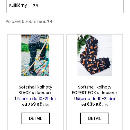
č
Kulišárny
74
u
j
e
Položek k zobrazení:
74
m
e
V
ý
p
MUŠELÍNOVÉ
ŠATY
i
KATE
S
s
KAPSAMI
p
WINE
r
2
199
o
Softshell kalhoty
Softshell kalhoty
Kč
BLACK s fleecem
FOREST FOX s fleesem
d
Ušijeme do 10-21 dní
Ušijeme do 10-21 dní
u
759 Kč
835 Kč
od
/ ks
od
/ ks
k
t
DETAIL
DETAIL
ů