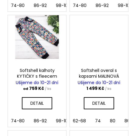
74-80
86-92
98-104
74-80
110
116
86-92
122
98-104
128
Softshell kalhoty
Softshell overal s
KYTIČKY s fleecem
kapsami MALINOVÁ
Ušijeme do 10-21 dní
Ušijeme do 10-21 dní
759 Kč
1 499 Kč
od
/ ks
/ ks
DETAIL
DETAIL
74-80
86-92
98-104
62-68
110
116
74
122
80
128
86