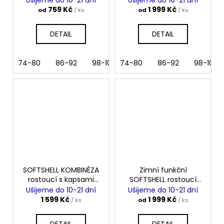
beránkem KYTIČKY
759 Kč
1 999 Kč
od
/ ks
od
/ ks
DETAIL
DETAIL
74-80
86-92
98-104
74-80
110
116
86-92
122
98-104
128
SOFTSHELL KOMBINÉZA
Zimní funkční
rostoucí s kapsami
SOFTSHELL rostoucí
MALINOVÁ
kombinéza s
Ušijeme do 10-21 dní
Ušijeme do 10-21 dní
beránkem BLACK
1 599 Kč
1 999 Kč
/ ks
od
/ ks
DETAIL
DETAIL