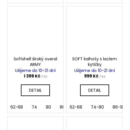
Softshell široký overal
SOFT kalhoty s laclem
ARMY
kytičky
Ušijeme do 10-21 dní
Ušijeme do 10-21 dní
1 399 Kč
999 Kč
/ ks
/ ks
DETAIL
DETAIL
62-68
74
80
86
62-68
92
98-104
74-80
110-116
86-92