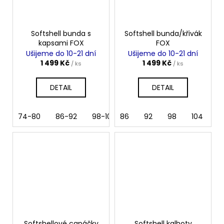
Softshell bunda s
Softshell bunda/křivák
kapsami FOX
FOX
Ušijeme do 10-21 dní
Ušijeme do 10-21 dní
1 499 Kč
1 499 Kč
/ ks
/ ks
DETAIL
DETAIL
74-80
86-92
98-104
86
110
92
116
98
122
104
128
11
Softshellové capáčky
Softshell kalhoty