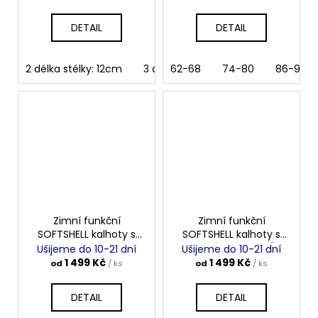
DETAIL
DETAIL
2 délka stélky: 12cm
3 délka stélky: 13cm
62-68
74-80
4 délka sté
86-92
Zimní funkční
Zimní funkční
SOFTSHELL kalhoty s
SOFTSHELL kalhoty s
laclem NEONKA
laclem MALINOVÁ
Ušijeme do 10-21 dní
Ušijeme do 10-21 dní
1 499 Kč
1 499 Kč
od
/ ks
od
/ ks
DETAIL
DETAIL