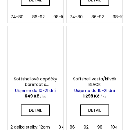
74-80
86-92
98-104
74-80
110-116
86-92
122-128
98-104
134-
Softshellové capáčky
Softshell vesta/křivák
barefoot s
BLACK
microfleece FOREST
Ušijeme do 10-21 dní
Ušijeme do 10-21 dní
FOX
649 Kč
1 299 Kč
/ ks
/ ks
DETAIL
DETAIL
2 délka stélky: 12cm
3 délka stélky: 13cm
86
92
98
4 délka sté
104
11