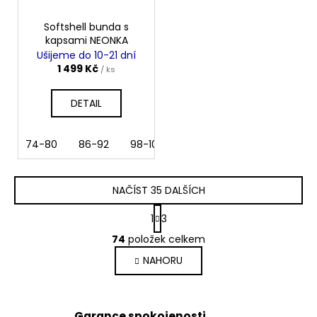
Softshell bunda s
kapsami NEONKA
Ušijeme do 10-21 dní
1 499 Kč
/ ks
DETAIL
74-80
86-92
98-104
110
116
122
128
NAČÍST 35 DALŠÍCH
S
1
3
t
O
r
74
položek celkem
v
á
NAHORU
l
n
k
á
o
d
v
a
Garance spokojenosti