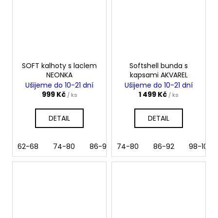
SOFT kalhoty s laclem
Softshell bunda s
NEONKA
kapsami AKVAREL
Ušijeme do 10-21 dní
Ušijeme do 10-21 dní
999 Kč
1 499 Kč
/ ks
/ ks
DETAIL
DETAIL
62-68
74-80
86-92
74-80
98-104
86-92
110-116
98-104
122-1