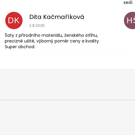
sedí.
Dita Kačmaříková
DK
H
Hodnocení obchodu je 5 z 5 hvězdiček.
2.8.2026
Šaty z přírodního materiálu, ženského střihu,
precizně ušité, výborný poměr ceny a kvality.
Super obchod.