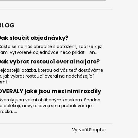
BLOG
Jak sloučit objednávky?
asto se na nás obracíte s dotazem, zda lze k již
ámi vytvořené objednávce něco přidat. An...
Jak vybrat rostoucí overal na jaro?
ejčastější otázka, kterou od Vás teď dostáváme
e, jak vybrat rostoucí overal na nadcházející
arní...
OVERALY jaké jsou mezi nimi rozdíly
veraly jsou velmi oblíbeným kouskem. Snadno
e oblékají, nevykasávají se a přebalování je
račka. ...
Vytvořil Shoptet