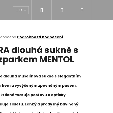
Hledat
Přihlášení
Nákupní
NY
DÍVKY
CHLAPCI
MUŽI
Dárk
CZK
košík
rné
odnoceno
Podrobnosti hodnocení
cení
RA dlouhá sukně s
ktu
zparkem MENTOL
ček.
je dlouhá mušelínová sukně s elegantním
arkem a vyvýšeným zpevněným pasem,
 krásně tvaruje postavu a opticky
hluje siluetu. Lehký a prodyšný bavlněný
NĚ MIDI BLACK S