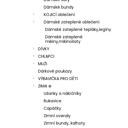
1 199 Kč
l
Dámské bundy
KOJICÍ oblečení
Dámské zateplené oblečení
Dámské zateplené tepláky,legíny
Dámské zateplené
mikiny,mikinošaty
DÍVKY
CHLAPCI
MUŽI
Dárkové poukazy
VÝBAVIČKA PRO DĚTI
ZIMA ❄️
Ušanky a nákrčníky
Rukavice
Capáčky
Zimní overaly
Zimní bundy, kalhoty