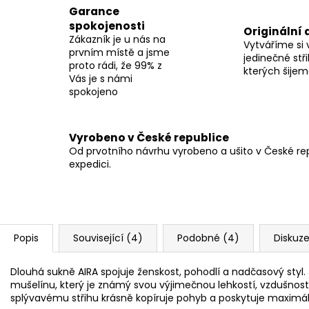
Garance
spokojenosti
Originální 
Zákazník je u nás na
Vytváříme si 
prvním místě a jsme
jedinečné stři
proto rádi, že 99% z
kterých šije
Vás je s námi
spokojeno
Vyrobeno v České republice
Od prvotního návrhu vyrobeno a ušito v České repu
expedici.
Popis
Související (4)
Podobné (4)
Diskuz
Dlouhá sukně AIRA spojuje ženskost, pohodlí a nadčasový styl. 
mušelínu, který je známý svou výjimečnou lehkostí, vzdušno
splývavému střihu krásně kopíruje pohyb a poskytuje maximáln