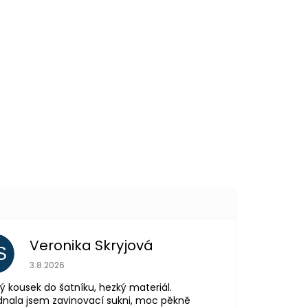
Veronika Skryjová
S
Hodnocení obchodu je 5 z 5 hvězdiček.
3.8.2026
ý kousek do šatníku, hezký materiál.
nala jsem zavinovací sukni, moc pěkně