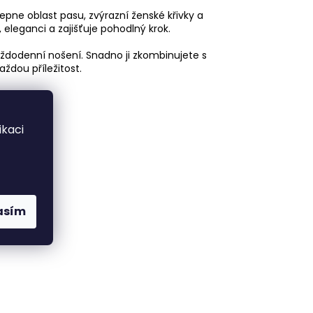
ne oblast pasu, zvýrazní ženské křivky a
 eleganci a zajišťuje pohodlný krok.
 každodenní nošení. Snadno ji zkombinujete s
aždou příležitost.
kaci
asím
ostí