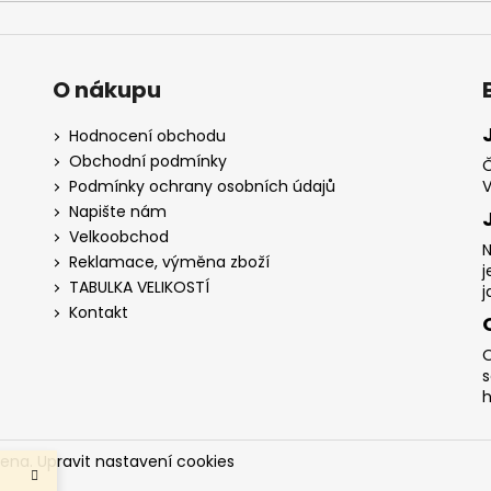
O nákupu
Hodnocení obchodu
Obchodní podmínky
Č
Podmínky ochrany osobních údajů
V
Napište nám
Velkoobchod
N
Reklamace, výměna zboží
j
TABULKA VELIKOSTÍ
j
Kontakt
O
s
h
zena.
Upravit nastavení cookies