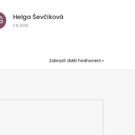
Helga Ševčíková
Š
Hodnocení obchodu je 5 z 5 hvězdiček.
2.8.2026
Zobrazit další hodnocení