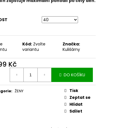
ín zajišťuje maximální pohodlí po celý den.
OST
te
Kód:
Zvolte
Značka:
antu
variantu
Kulišárny
799 Kč
ná
DO KOŠÍKU
:
Tisk
gorie
:
ŽENY
Zeptat se
Hlídat
Sdílet