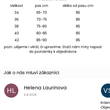
Velikost
pas cm
délka od pasu cm
34
65-70
85
36
70-75
85
38
75-80
85
40
80-85
85
42
85-90
85
pozn. ušijeme i větší, či upravíme. Stačí nám míry napsat
do poznámky k objednávce
Helena Laurinova
HL
V
Hodnocení obchodu je 5 z 5 hvězdiček.
4.8.2026
Krásn
Objed