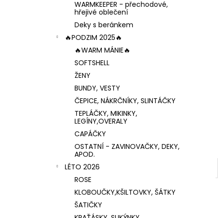
WARMKEEPER - přechodové,
hřejivé oblečení
Deky s beránkem
🔥PODZIM 2025🔥
🔥WARM MÁNIE🔥
SOFTSHELL
ŽENY
BUNDY, VESTY
ČEPICE, NÁKRČNÍKY, SLINTÁČKY
TEPLÁČKY, MIKINKY,
LEGÍNY,OVERALY
CAPÁČKY
OSTATNÍ - ZAVINOVAČKY, DEKY,
APOD.
LÉTO 2026
ROSE
KLOBOUČKY,KŠILTOVKY, ŠÁTKY
ŠATIČKY
KRAŤÁSKY, SUKÝNKY