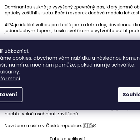
Dominantou sukně je vyvýšený zpevněný pas, který jemně obep
opticky zeštíhlí siluetu. Boční rozparek dodává modelu lehkost,
AIRA je ideální volbou pro teplé jarní a letní dny, dovolenou i
jednoduchým topem, košilí i svetříkem a vytvoříte outfit pro k
Materiál
100 % bavlna (dvojitý mušelín)
lí zákazníci,
přírodní, prodyšný a lehký materiál
váme cookies, abychom vám nabídku a následnou komuni
příjemný na dotek
ušít na míru, moc nám pomůže, pokud nám je schválíte.
vhodný i pro citlivou pokožku
ulišárny.
Údržba
nformací
perte naruby na 30 °C
doporučujeme šetrný program
tavení
Souhl
nepoužívejte bělidla
nesušte v sušičce
žehlení není nutné, přirozená struktura mušelínu je jeho předn
nechte volně uschnout zavěšené
Navrženo a ušito v České republice. 🇨🇿🌿
Tabulka velikostí