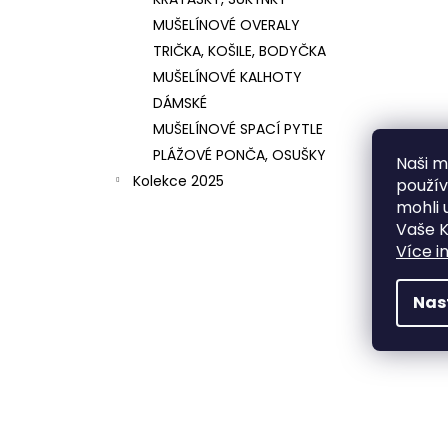
MUŠELÍNOVÉ OVERALY
TRIČKA, KOŠILE, BODYČKA
MUŠELÍNOVÉ KALHOTY
DÁMSKÉ
MUŠELÍNOVÉ SPACÍ PYTLE
PLÁŽOVÉ PONČA, OSUŠKY
Naši mi
Kolekce 2025
použí
mohli 
Vaše K
Více i
Nas