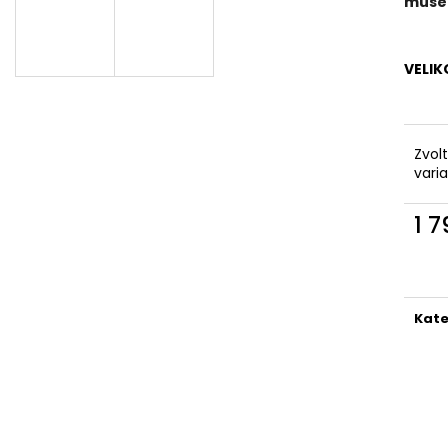
KAPSAMI
mušel
2 199 Kč
2 099 Kč
VELIK
Zvol
vari
1 
Měr
cena
Kate