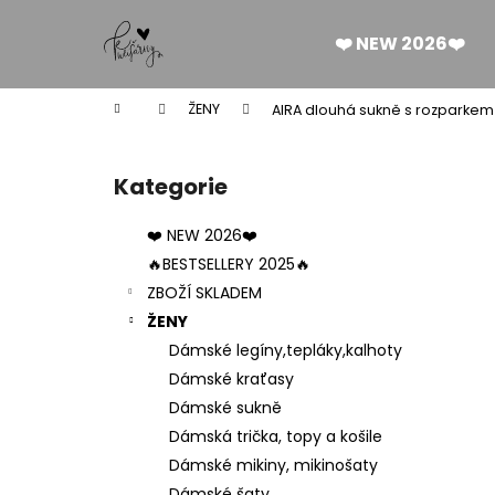
K
Přejít
na
o
❤️ NEW 2026❤️
obsah
Zpět
Zpět
š
do
do
í
Domů
ŽENY
AIRA dlouhá sukně s rozparke
k
obchodu
obchodu
P
o
Kategorie
Přeskočit
s
kategorie
t
❤️ NEW 2026❤️
r
🔥BESTSELLERY 2025🔥
a
ZBOŽÍ SKLADEM
n
ŽENY
n
Dámské legíny,tepláky,kalhoty
í
Dámské kraťasy
p
Dámské sukně
a
Dámská trička, topy a košile
n
Dámské mikiny, mikinošaty
DÁMSKÉ BERMUDY SILK BLACK
e
Dámské šaty