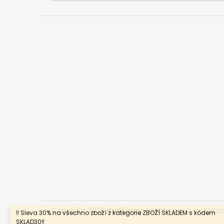
Copyright 2026
Kulišárny
. Všechna práva vyhra
‼️ Sleva 30% na všechno zboží z kategorie ZBOŽÍ SKLADEM s kódem
SKLAD30‼️