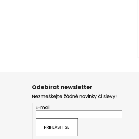
Z
á
Odebírat newsletter
p
Nezmeškejte žádné novinky či slevy!
a
t
E-mail
í
PŘIHLÁSIT SE