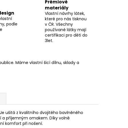
Prémiové
materiály
design
Vlastní návrhy látek,
vlastní
které pro nás tisknou
hy, podle
v ČR. Všechny
me
používané látky mají
certifikaci pro děti do
3let.
blice. Máme vlastní šicí dílnu, sklady a
e
Je ušitá z kvalitního dvojitého bavlněného
stí a příjemným omakem. Díky volně
í komfort při nošení.