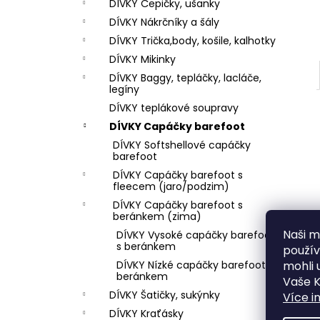
DÍVKY Čepičky, ušanky
DÍVKY Nákrčníky a šály
DÍVKY Trička,body, košile, kalhotky
DÍVKY Mikinky
DÍVKY Baggy, tepláčky, lacláče,
legíny
DÍVKY teplákové soupravy
DÍVKY Capáčky barefoot
DÍVKY Softshellové capáčky
barefoot
DÍVKY Capáčky barefoot s
fleecem (jaro/podzim)
DÍVKY Capáčky barefoot s
beránkem (zima)
Naši mi
DÍVKY Vysoké capáčky barefoot
s beránkem
použí
mohli 
DÍVKY Nízké capáčky barefoot s
beránkem
Vaše K
DÍVKY Šatičky, sukýnky
Více i
DÍVKY Kraťásky