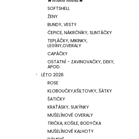
🔥WARM MÁNIE🔥
SOFTSHELL
ŽENY
BUNDY, VESTY
ČEPICE, NÁKRČNÍKY, SLINTÁČKY
TEPLÁČKY, MIKINKY,
LEGÍNY,OVERALY
CAPÁČKY
OSTATNÍ - ZAVINOVAČKY, DEKY,
APOD.
LÉTO 2026
ROSE
KLOBOUČKY,KŠILTOVKY, ŠÁTKY
ŠATIČKY
KRAŤÁSKY, SUKÝNKY
MUŠELÍNOVÉ OVERALY
TRIČKA, KOŠILE, BODYČKA
MUŠELÍNOVÉ KALHOTY