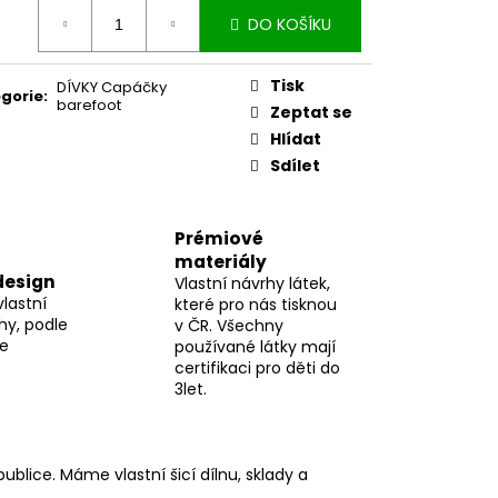
ná
DO KOŠÍKU
:
Tisk
DÍVKY Capáčky
gorie
:
barefoot
Zeptat se
Hlídat
Sdílet
Prémiové
materiály
design
Vlastní návrhy látek,
vlastní
které pro nás tisknou
hy, podle
v ČR. Všechny
me
používané látky mají
certifikaci pro děti do
3let.
blice. Máme vlastní šicí dílnu, sklady a