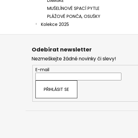
DÁMSKÉ
MUŠELÍNOVÉ SPACÍ PYTLE
PLÁŽOVÉ PONČA, OSUŠKY
Kolekce 2025
Z
á
Odebírat newsletter
p
Nezmeškejte žádné novinky či slevy!
a
t
E-mail
í
PŘIHLÁSIT SE