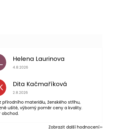
Helena Laurinova
L
Hodnocení obchodu je 5 z 5 hvězdiček.
4.8.2026
Dita Kačmaříková
K
Hodnocení obchodu je 5 z 5 hvězdiček.
2.8.2026
z přírodního materiálu, ženského střihu,
zně ušité, výborný poměr ceny a kvality.
r obchod.
Zobrazit další hodnocení