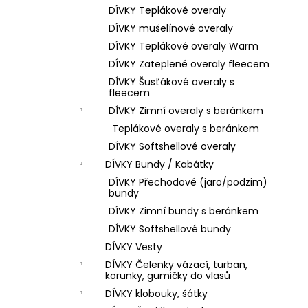
DÍVKY Teplákové overaly
DÍVKY mušelínové overaly
DÍVKY Teplákové overaly Warm
DÍVKY Zateplené overaly fleecem
DÍVKY Šusťákové overaly s
fleecem
DÍVKY Zimní overaly s beránkem
Teplákové overaly s beránkem
DÍVKY Softshellové overaly
DÍVKY Bundy / Kabátky
DÍVKY Přechodové (jaro/podzim)
bundy
DÍVKY Zimní bundy s beránkem
DÍVKY Softshellové bundy
DÍVKY Vesty
DÍVKY Čelenky vázací, turban,
korunky, gumičky do vlasů
DÍVKY klobouky, šátky