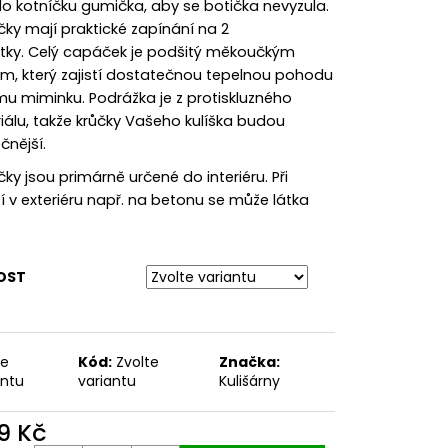
lo kotníčku gumička, aby se botička nevyzula.
ky mají praktické zapínání na 2
tky. Celý capáček je podšitý měkoučkým
em, který zajistí dostatečnou tepelnou pohodu
u miminku. Podrážka je z protiskluzného
iálu, takže krůčky Vašeho kulíška budou
čnější.
y jsou primárně určené do interiéru. Při
í v exteriéru např. na betonu se může látka
OST
te
Kód:
Zvolte
Značka:
antu
variantu
Kulišárny
9 Kč