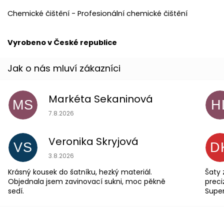
Chemické čištění - Profesionální chemické čištění
Vyrobeno v České republice
Markéta Sekaninová
MS
H
Hodnocení obchodu je 5 z 5 hvězdiček.
7.8.2026
Veronika Skryjová
VS
D
Hodnocení obchodu je 5 z 5 hvězdiček.
3.8.2026
Krásný kousek do šatníku, hezký materiál.
Šaty 
Objednala jsem zavinovací sukni, moc pěkně
preci
sedí.
Supe