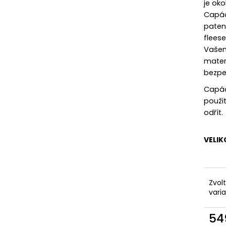
KAPSAMI
je oko
2 199 Kč
2 099 Kč
Capáč
paten
flees
Vašem
mater
bezpe
Capáčk
použit
odřít.
VELIK
Zvol
vari
54