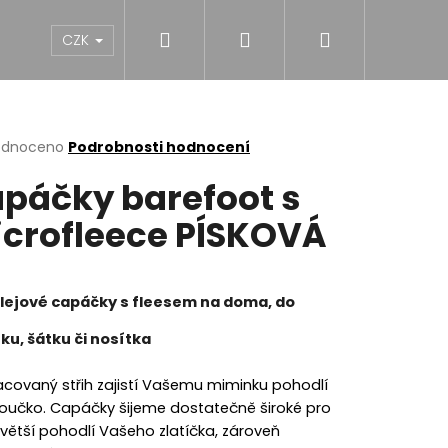
Hledat
Přihlášení
Nákupní
NY
DÍVKY
CHLAPCI
MUŽI
Dárk
CZK
košík
rné
odnoceno
Podrobnosti hodnocení
cení
páčky barefoot s
ktu
crofleece PÍSKOVÁ
ček.
lejové capáčky s fleesem na doma, do
ku, šátku či nosítka
acovaný střih zajistí Vašemu miminku pohodlí
loučko. Capáčky šijeme dostatečně široké pro
NĚ MIDI BLACK S
jvětší pohodlí Vašeho zlatíčka, zároveň