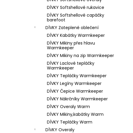
1 199 Kč
l
DÍVKY Softshellové rukavice
DÍVKY Softshellové capáčky
barefoot
DÍVKY Zateplené oblečení
DÍVKY Kabátky Warmkeeper
DÍVKY Mikiny přes hlavu
Warmkeeper
DÍVKY Mikiny na zip Warmkeeper
DÍVKY Laclové tepláčky
Warmkeeper
DÍVKY Tepláčky Warmkeeper
DÍVKY Legíny Warmkeeper
DÍVKY Čepice Warmkeeper
DÍVKY Nákrčníky Warmkeeper
DÍVKY Overaly Warm
DÍVKY Mikiny,kabátky Warm
DÍVKY Tepláčky Warm
DÍVKY Overaly