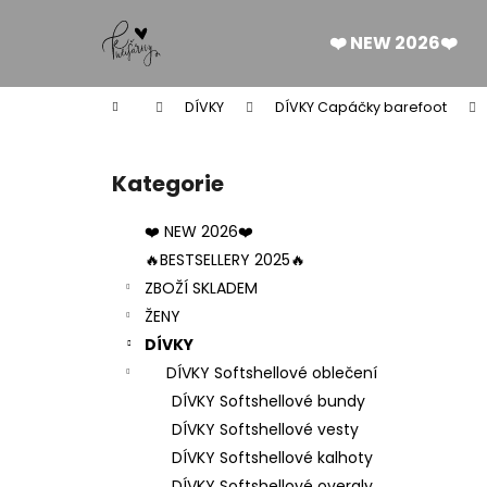
K
Přejít
na
o
❤️ NEW 2026❤️
obsah
Zpět
Zpět
š
do
do
í
Domů
DÍVKY
DÍVKY Capáčky barefoot
k
obchodu
obchodu
P
o
Kategorie
Přeskočit
s
kategorie
t
❤️ NEW 2026❤️
r
🔥BESTSELLERY 2025🔥
a
ZBOŽÍ SKLADEM
n
ŽENY
n
DÍVKY
í
DÍVKY Softshellové oblečení
p
DÍVKY Softshellové bundy
a
DÍVKY Softshellové vesty
n
DÍVKY Softshellové kalhoty
DÁMSKÉ BERMUDY SILK BLACK
e
DÍVKY Softshellové overaly