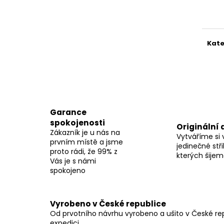
Měr
cena
Kate
Garance
spokojenosti
Originální 
Zákazník je u nás na
Vytváříme si 
prvním místě a jsme
jedinečné stři
proto rádi, že 99% z
kterých šije
Vás je s námi
spokojeno
Vyrobeno v České republice
Od prvotního návrhu vyrobeno a ušito v České repu
expedici.