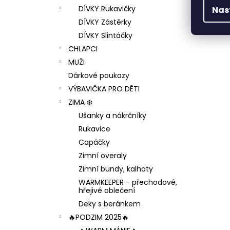
DÍVKY Rukavičky
Nas
DÍVKY Zástěrky
DÍVKY Slintáčky
CHLAPCI
MUŽI
Dárkové poukazy
VÝBAVIČKA PRO DĚTI
ZIMA ❄️
Ušanky a nákrčníky
Rukavice
Capáčky
Zimní overaly
Zimní bundy, kalhoty
WARMKEEPER - přechodové,
hřejivé oblečení
Deky s beránkem
🔥PODZIM 2025🔥