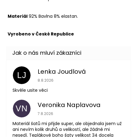
Materiál
92% Bavlna 8% elastan.
Vyrobeno v České Republice
Lenka Joudlová
LJ
Hodnocení obchodu je 5 z 5 hvězdiček.
8.8.2026
Skvěle usite věci
Veronika Naplavova
VN
Hodnocení obchodu je 4 z 5 hvězdiček.
7.8.2026
Materiál šatů mi přijde super, ale objednala jsem už
ani nevím kolik druhů a velikostí, ale žádné mi
nesedí. Teplákové boho šaty velikost 34 docela