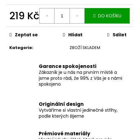
č
u
219 Kč
j
DO KOŠÍKU
e
Měrná
m
cena:
e
Zeptat se
Hlídat
Sdílet
Kategorie
:
ZBOŽÍ SKLADEM
MUŠELÍNOVÉ
ŠATY
KATE
Garance spokojenosti
S
Zákazník je u nás na prvním místě a
KAPSAMI
jsme proto rádi, že 99% z Vás je s námi
WINE
spokojeno
2
199
Kč
Originální design
Vytváříme si vlastní jedinečné střihy,
podle kterých šijeme
Prémiové materiály