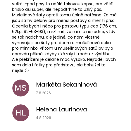
velké. -pod prsy to udělá takovou kapsu, pro větší
bříško asi super, ale nepodtrhne to úzký pas.
Mušelínové šaty oproti tomu úplně natěsno. Za mě
jsou střihy dělány pro menší postavy a menší prsa.
Ocenila bych i něco pro postavu typu cca (176 cm,
62kg, 92-63-93), mrzí mě, že mi nic nesedne, vždy
se tak nadchnu, ale jediné, co nám vlastně
vyhovuje jsou šaty pro dceru a mušelínová deka
pro miminko. Přitom u mušelínových šatů by bylo
opravdu pěkné, kdyby ukázaly i trochu z výstřihu.
Ale překřížení je dělané moc vysoko. Nejraději bych
sem dala i fotky pro představu, ale bohužel to
nejde ☹️
Markéta Sekaninová
MS
Hodnocení obchodu je 5 z 5 hvězdiček.
7.8.2026
Helena Laurinova
HL
Hodnocení obchodu je 5 z 5 hvězdiček.
4.8.2026