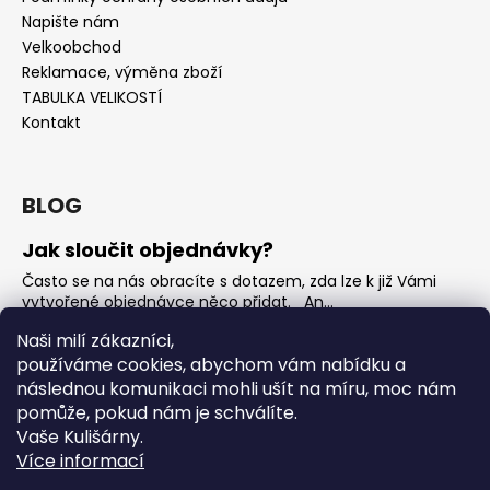
Napište nám
Velkoobchod
Reklamace, výměna zboží
TABULKA VELIKOSTÍ
Kontakt
BLOG
Jak sloučit objednávky?
Často se na nás obracíte s dotazem, zda lze k již Vámi
vytvořené objednávce něco přidat. An...
Jak vybrat rostoucí overal na jaro?
Naši milí zákazníci,
používáme cookies, abychom vám nabídku a
Nejčastější otázka, kterou od Vás teď dostáváme je, jak
vybrat rostoucí overal na nadcházející jarní...
následnou komunikaci mohli ušít na míru, moc nám
pomůže, pokud nám je schválíte.
OVERALY jaké jsou mezi nimi rozdíly
Vaše Kulišárny.
Overaly jsou velmi oblíbeným kouskem. Snadno se
Více informací
oblékají, nevykasávají se a přebalování je hračka. ...