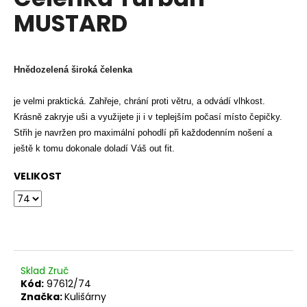
je
a
MUSTARD
0,0
z
j
5
í
hvězdiček.
t
Hnědozelená široká čelenka
?
je velmi praktická. Zahřeje, chrání proti větru, a odvádí vlhkost.
Krásně zakryje uši a využijete ji i v teplejším počasí místo čepičky.
Střih je navržen pro maximální pohodlí při každodenním nošení a
ještě k tomu dokonale doladí Váš out fit.
HLEDAT
VELIKOST
D
o
p
o
Sklad Zruč
r
Kód:
97612/74
u
Značka:
Kulišárny