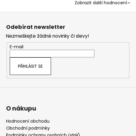
Zobrazit další hodnocení
Z
á
Odebírat newsletter
p
Nezmeškejte žádné novinky či slevy!
a
t
E-mail
í
PŘIHLÁSIT SE
O nákupu
Hodnocení obchodu
Obchodní podmínky
Podmínky ochrany osobních údajů