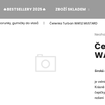
🔥BESTSELLERY 2025🔥
ZBOŽÍ SKLADEM
ŽE
 korunky, gumičky do vlasů
Čelenka Turban WAFLE MUSTARD
Co potřebujete najít?
Průmě
Neoh
hodno
Če
produ
HLEDAT
je
WA
0,0
z
5
Doporučujeme
hvězdi
široká
je velm
Krásně 
čepičky
nošení 
MUŠELÍNOVÉ ŠATY KATE S KAPSAMI WINE
ZAVINOVACÍ SUK