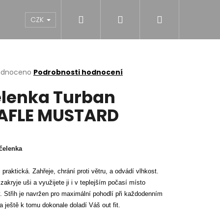
Hledat
Přihlášení
Nákupní
NY
DÍVKY
CHLAPCI
MUŽI
Dárk
CZK
košík
rné
odnoceno
Podrobnosti hodnocení
cení
lenka Turban
ktu
FLE MUSTARD
ček.
 čelenka
i praktická. Zahřeje, chrání proti větru, a odvádí vlhkost.
zakryje uši a využijete ji i v teplejším počasí místo
. Střih je navržen pro maximální pohodlí při každodenním
a ještě k tomu dokonale doladí Váš out fit.
NĚ MIDI BLACK S