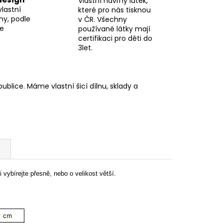
Vlastní návrhy látek,
vlastní
které pro nás tisknou
hy, podle
v ČR. Všechny
me
používané látky mají
certifikaci pro děti do
3let.
blice. Máme vlastní šicí dílnu, sklady a
e
 vybírejte přesně, nebo o velikost větší.