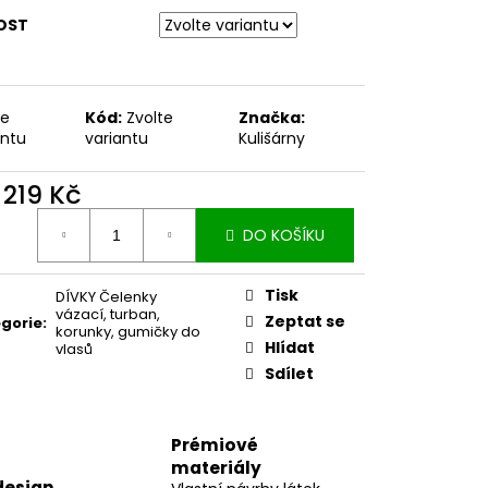
OST
te
Kód:
Zvolte
Značka:
antu
variantu
Kulišárny
d
219 Kč
ná
DO KOŠÍKU
:
Tisk
DÍVKY Čelenky
vázací, turban,
Zeptat se
gorie
:
korunky, gumičky do
Hlídat
vlasů
Sdílet
Prémiové
materiály
design