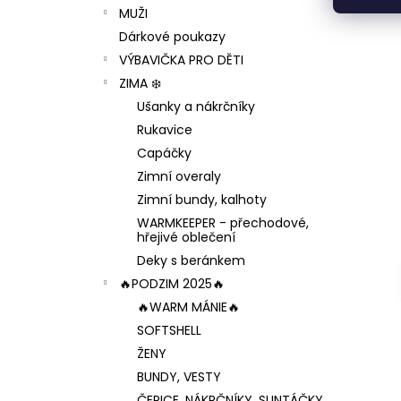
MUŽI
Dárkové poukazy
VÝBAVIČKA PRO DĚTI
ZIMA ❄️
Ušanky a nákrčníky
Rukavice
Capáčky
Zimní overaly
Zimní bundy, kalhoty
WARMKEEPER - přechodové,
hřejivé oblečení
Deky s beránkem
🔥PODZIM 2025🔥
🔥WARM MÁNIE🔥
SOFTSHELL
ŽENY
BUNDY, VESTY
ČEPICE, NÁKRČNÍKY, SLINTÁČKY