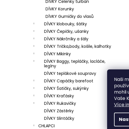
DÍVKY Čelenky turban
DÍVKY Korunky
DÍVKY Gumičky do vlasů
DÍVKY klobouky, šátky
DÍVKY Čepičky, ušanky
DÍVKY Nákrčníky a šály
DÍVKY Trička,body, košile, kalhotky
DÍVKY Mikinky
DÍVKY Baggy, tepláčky, lacláče,
legíny
DÍVKY teplákové soupravy
Naši mi
DÍVKY Capáčky barefoot
použí
DÍVKY Šatičky, sukýnky
mohli 
DÍVKY Kraťásky
Vaše K
DÍVKY Rukavičky
Více i
DÍVKY Zástěrky
DÍVKY Slintáčky
Nas
CHLAPCI