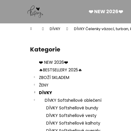
K
Přejít
na
o
❤️ NEW 2026❤️
obsah
Zpět
Zpět
š
do
do
í
Domů
DÍVKY
DÍVKY Čelenky vázací, turban,
k
obchodu
obchodu
P
o
Kategorie
Přeskočit
s
kategorie
t
❤️ NEW 2026❤️
r
🔥BESTSELLERY 2025🔥
a
ZBOŽÍ SKLADEM
n
ŽENY
n
DÍVKY
í
DÍVKY Softshellové oblečení
p
DÍVKY Softshellové bundy
a
DÍVKY Softshellové vesty
n
DÍVKY Softshellové kalhoty
DÁMSKÉ BERMUDY SILK BLACK
e
DÍVKY Softshellové overaly