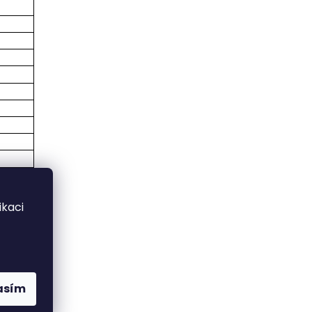
kaci
asím