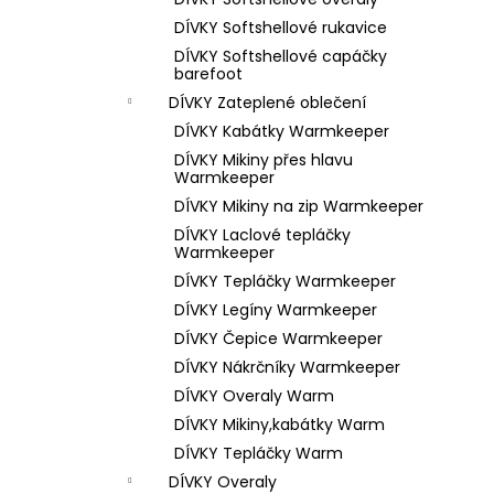
1 199 Kč
l
DÍVKY Softshellové rukavice
DÍVKY Softshellové capáčky
barefoot
DÍVKY Zateplené oblečení
DÍVKY Kabátky Warmkeeper
DÍVKY Mikiny přes hlavu
Warmkeeper
DÍVKY Mikiny na zip Warmkeeper
DÍVKY Laclové tepláčky
Warmkeeper
DÍVKY Tepláčky Warmkeeper
DÍVKY Legíny Warmkeeper
DÍVKY Čepice Warmkeeper
DÍVKY Nákrčníky Warmkeeper
DÍVKY Overaly Warm
DÍVKY Mikiny,kabátky Warm
DÍVKY Tepláčky Warm
DÍVKY Overaly