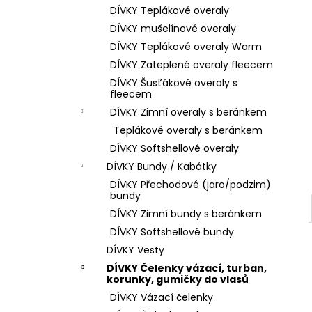
DÍVKY Teplákové overaly
DÍVKY mušelínové overaly
DÍVKY Teplákové overaly Warm
DÍVKY Zateplené overaly fleecem
DÍVKY Šusťákové overaly s
fleecem
DÍVKY Zimní overaly s beránkem
Teplákové overaly s beránkem
DÍVKY Softshellové overaly
DÍVKY Bundy / Kabátky
DÍVKY Přechodové (jaro/podzim)
bundy
DÍVKY Zimní bundy s beránkem
DÍVKY Softshellové bundy
DÍVKY Vesty
DÍVKY Čelenky vázací, turban,
korunky, gumičky do vlasů
DÍVKY Vázací čelenky