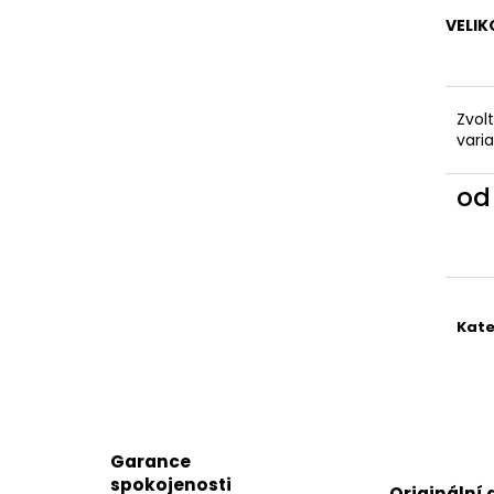
KAPSAMI
2 199 Kč
VELIK
2 099 Kč
Zvol
vari
o
Měr
cena
Kate
Garance
spokojenosti
Originální 