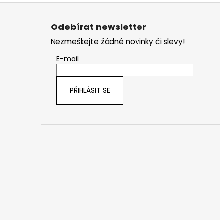
Z
á
Odebírat newsletter
p
Nezmeškejte žádné novinky či slevy!
a
t
E-mail
í
PŘIHLÁSIT SE