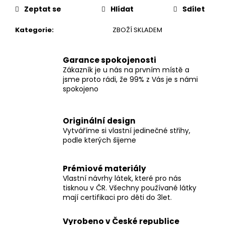
č
cena:
Zeptat se
Hlídat
Sdílet
u
j
Kategorie
:
ZBOŽÍ SKLADEM
e
m
e
Garance spokojenosti
Zákazník je u nás na prvním místě a
jsme proto rádi, že 99% z Vás je s námi
DÁMSKÉ
spokojeno
BERMUDY
SILK
BLACK
Originální design
1
Vytváříme si vlastní jedinečné střihy,
199
podle kterých šijeme
Kč
Prémiové materiály
Vlastní návrhy látek, které pro nás
tisknou v ČR. Všechny používané látky
mají certifikaci pro děti do 3let.
Vyrobeno v České republice