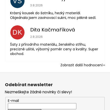
VS
Hodnocení obchodu je 5 z 5 hvězdiček.
3.8.2026
Krásný kousek do šatníku, hezký materiál.
Objednala jsem zavinovací sukni, moc pěkně sedí.
Dita Kačmaříková
DK
Hodnocení obchodu je 5 z 5 hvězdiček.
2.8.2026
Šaty z přírodního materiálu, ženského střihu,
precizně ušité, výborný poměr ceny a kvality. Super
obchod.
Zobrazit další hodnocení
Z
á
Odebírat newsletter
p
Nezmeškejte žádné novinky či slevy!
a
t
E-mail
í