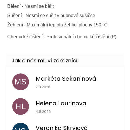
Bělení - Nesmí se bělit
Sušení - Nesmí se sušit v bubnové sušičce
Žehlení - Maximální teplota žehlicí plochy 150 °C
Chemické čištění - Profesionální chemické čištění (P)
Markéta Sekaninová
MS
Hodnocení obchodu je 5 z 5 hvězdiček.
7.8.2026
Helena Laurinova
HL
Hodnocení obchodu je 5 z 5 hvězdiček.
4.8.2026
Veronika Skryjová