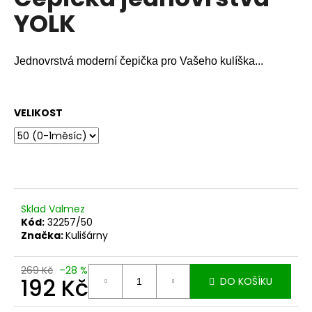
je
a
YOLK
0,0
z
j
5
í
hvězdiček.
Jednovrstvá m
oderní čepička pro Vašeho kulíška...
t
?
VELIKOST
HLEDAT
Sklad Valmez
D
Kód:
32257/50
o
Značka:
Kulišárny
p
o
269 Kč
–28 %
192 Kč
r
DO KOŠÍKU
u
Měrná