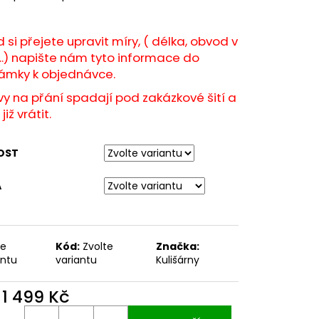
 si přejete upravit míry, ( délka, obvod v
.) napište nám tyto informace do
ámky k objednávce.
y na přání spadají pod zakázkové šití a
již vrátit.
OST
A
te
Kód:
Zvolte
Značka:
antu
variantu
Kulišárny
d
1 499 Kč
ná