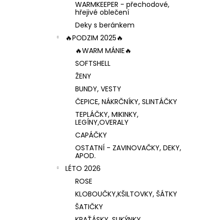
WARMKEEPER - přechodové,
hřejivé oblečení
Deky s beránkem
🔥PODZIM 2025🔥
🔥WARM MÁNIE🔥
SOFTSHELL
ŽENY
BUNDY, VESTY
ČEPICE, NÁKRČNÍKY, SLINTÁČKY
TEPLÁČKY, MIKINKY,
LEGÍNY,OVERALY
CAPÁČKY
OSTATNÍ - ZAVINOVAČKY, DEKY,
APOD.
LÉTO 2026
ROSE
KLOBOUČKY,KŠILTOVKY, ŠÁTKY
ŠATIČKY
KRAŤÁSKY, SUKÝNKY