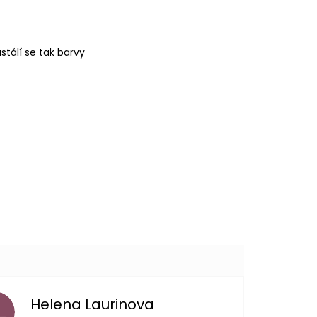
tálí se tak barvy
Helena Laurinova
L