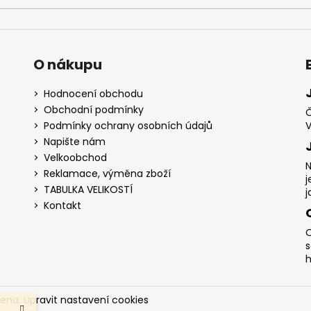
O nákupu
Hodnocení obchodu
Obchodní podmínky
Č
Podmínky ochrany osobních údajů
V
Napište nám
Velkoobchod
N
Reklamace, výměna zboží
j
TABULKA VELIKOSTÍ
j
Kontakt
O
s
h
zena.
Upravit nastavení cookies