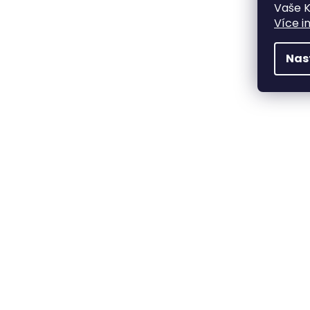
Vaše K
Více i
Nas