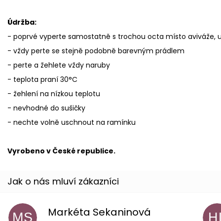
Údržba:
- poprvé vyperte samostatně s trochou octa místo aviváže, us
- vždy perte se stejně podobně barevným prádlem
- perte a žehlete vždy naruby
- teplota praní 30°C
- žehlení na nízkou teplotu
- nevhodné do sušičky
- nechte volně uschnout na ramínku
Vyrobeno v České republice.
Markéta Sekaninová
MS
H