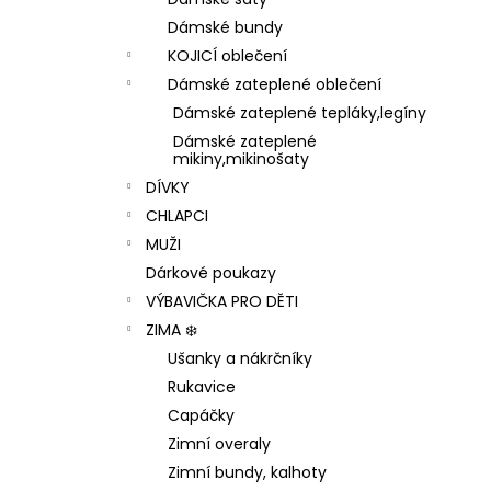
1 199 Kč
l
Dámské bundy
KOJICÍ oblečení
Dámské zateplené oblečení
Dámské zateplené tepláky,legíny
Dámské zateplené
mikiny,mikinošaty
DÍVKY
CHLAPCI
MUŽI
Dárkové poukazy
VÝBAVIČKA PRO DĚTI
ZIMA ❄️
Ušanky a nákrčníky
Rukavice
Capáčky
Zimní overaly
Zimní bundy, kalhoty