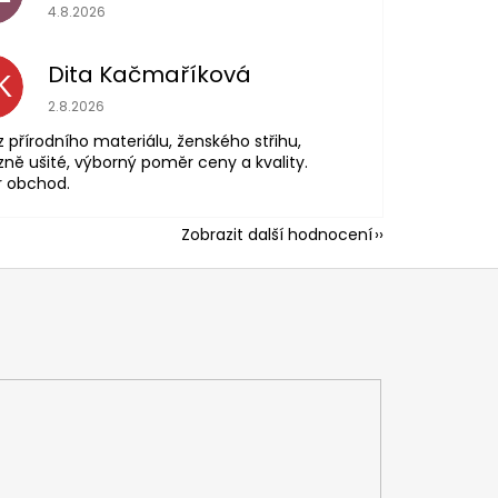
Hodnocení obchodu je 5 z 5 hvězdiček.
4.8.2026
Dita Kačmaříková
K
Hodnocení obchodu je 5 z 5 hvězdiček.
2.8.2026
z přírodního materiálu, ženského střihu,
zně ušité, výborný poměr ceny a kvality.
r obchod.
Zobrazit další hodnocení