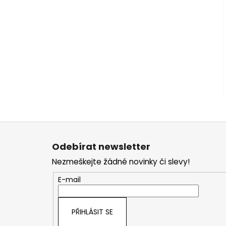
Z
á
Odebírat newsletter
p
Nezmeškejte žádné novinky či slevy!
a
t
E-mail
í
PŘIHLÁSIT SE