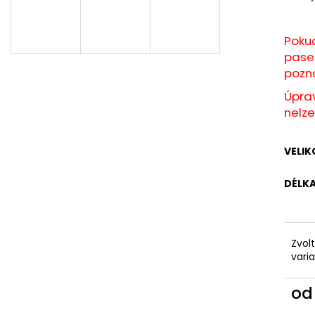
KAPSAMI
2 199 Kč
2 099 Kč
Pokud
pase.
pozn
Úprav
nelze 
VELIK
DÉLK
Zvol
vari
o
Měr