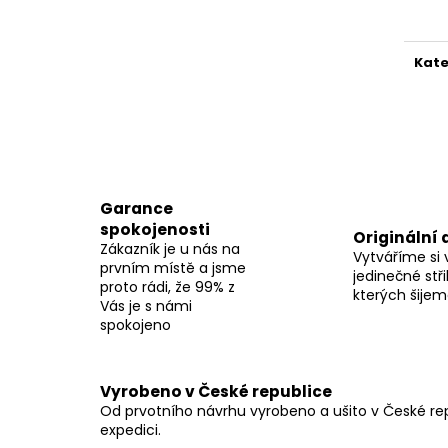
cena
Kate
Garance
spokojenosti
Originální 
Zákazník je u nás na
Vytváříme si 
prvním místě a jsme
jedinečné stři
proto rádi, že 99% z
kterých šije
Vás je s námi
spokojeno
Vyrobeno v České republice
Od prvotního návrhu vyrobeno a ušito v České repu
expedici.