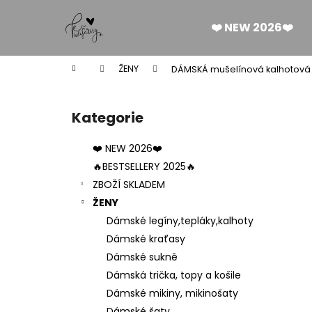
K
Přejít
na
o
❤️ NEW 2026❤️
obsah
Zpět
Zpět
š
do
do
í
Domů
ŽENY
DÁMSKÁ mušelínová kalhotová
k
obchodu
obchodu
P
o
Kategorie
Přeskočit
s
kategorie
t
❤️ NEW 2026❤️
r
🔥BESTSELLERY 2025🔥
a
ZBOŽÍ SKLADEM
n
ŽENY
n
Dámské legíny,tepláky,kalhoty
í
Dámské kraťasy
p
Dámské sukně
a
Dámská trička, topy a košile
n
Dámské mikiny, mikinošaty
DÁMSKÉ BERMUDY SILK BLACK
e
Dámské šaty