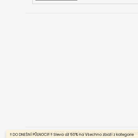
Copyright 2026
Kulišárny
. Všechna práva vyhra
‼️ DO DNEŠNÍ PŮLNOCI‼️ ‼️ Sleva až 50% na Všechno zboží z kategorie