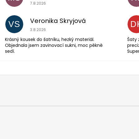
Hodnocení obchodu je 5 z 5 hvězdiček.
7.8.2026
Veronika Skryjová
VS
D
Hodnocení obchodu je 5 z 5 hvězdiček.
3.8.2026
Krásný kousek do šatníku, hezký materiál.
Šaty 
Objednala jsem zavinovací sukni, moc pěkně
preci
sedí.
Supe