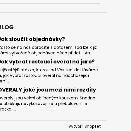
BLOG
Jak sloučit objednávky?
asto se na nás obracíte s dotazem, zda lze k již
ámi vytvořené objednávce něco přidat. An...
Jak vybrat rostoucí overal na jaro?
ejčastější otázka, kterou od Vás teď dostáváme
e, jak vybrat rostoucí overal na nadcházející
arní...
OVERALY jaké jsou mezi nimi rozdíly
veraly jsou velmi oblíbeným kouskem. Snadno
e oblékají, nevykasávají se a přebalování je
račka. ...
Vytvořil Shoptet