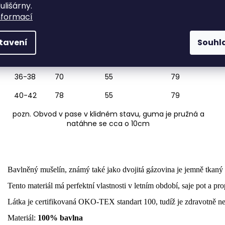
ulišárny.
nformací
Tabulka velikostí
Velikost
pas cm
délka mini cm
délka midi cm
tavení
Souhl
34
62
55
79
36-38
70
55
79
40-42
78
55
79
pozn. Obvod v pase v klidném stavu, guma je pružná a
natáhne se cca o 10cm
Bavlněný mušelín, známý také jako dvojitá gázovina je jemně tkan
Tento materiál má perfektní vlastnosti v letním období, saje pot a pr
Látka je certifikovaná OKO-TEX standart 100, tudíž je zdravotně nez
Materiál:
100% bavlna