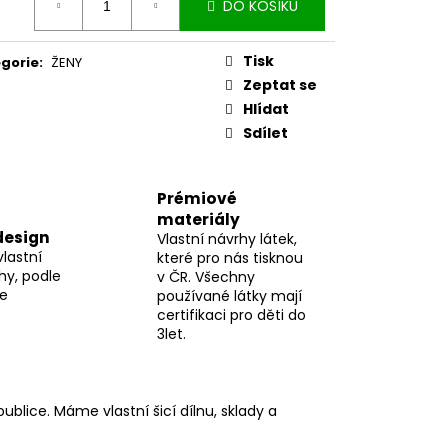
DO KOŠÍKU
:
Tisk
gorie
:
ŽENY
Zeptat se
Hlídat
Sdílet
Prémiové
materiály
design
Vlastní návrhy látek,
vlastní
které pro nás tisknou
hy, podle
v ČR. Všechny
me
používané látky mají
certifikaci pro děti do
3let.
blice. Máme vlastní šicí dílnu, sklady a