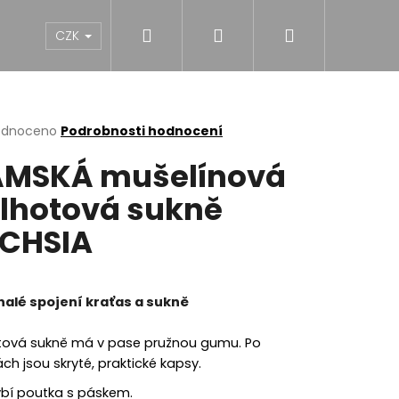
Hledat
Přihlášení
Nákupní
NY
DÍVKY
CHLAPCI
MUŽI
Dárk
CZK
košík
rné
odnoceno
Podrobnosti hodnocení
cení
MSKÁ mušelínová
ktu
lhotová sukně
CHSIA
ček.
alé spojení kraťas a sukně
tová sukně má v pase pružnou gumu. Po
ch jsou skryté, praktické kapsy.
NĚ MIDI BLACK S
bí poutka s páskem.