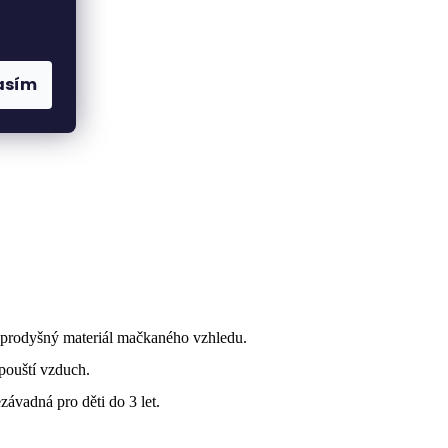
asím
ý prodyšný materiál mačkaného vzhledu.
opouští vzduch.
ávadná pro děti do 3 let.