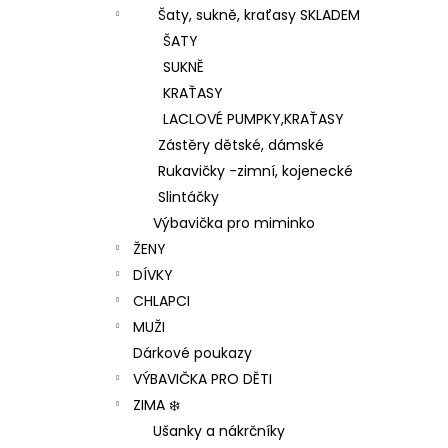
Šaty, sukně, kraťasy SKLADEM
ŠATY
SUKNĚ
KRAŤASY
LACLOVÉ PUMPKY,KRAŤASY
Zástěry dětské, dámské
Rukavičky -zimní, kojenecké
Slintáčky
Výbavička pro miminko
ŽENY
DÍVKY
CHLAPCI
MUŽI
Dárkové poukazy
VÝBAVIČKA PRO DĚTI
ZIMA ❄️
Ušanky a nákrčníky