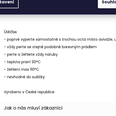
tavení
Souhl
48-50
44
Údržba:
- poprvé vyperte samostatně s trochou octa místo aviváže, us
- vždy perte se stejně podobně barevným prádlem
- perte a žehlete vždy naruby
- teplota praní 30°C
- žehlení max 110°C
- nevhodné do sušičky
Vyrobeno v České republice.