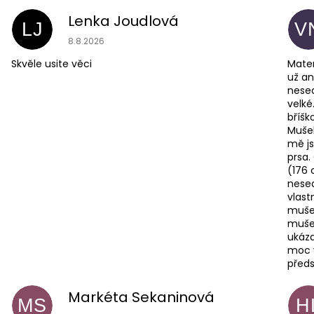
Lenka Joudlová
LJ
V
Hodnocení obchodu je 5 z 5 hvězdiček.
8.8.2026
Skvěle usite věci
Mater
už an
nesed
velké
bříšk
Mušel
mě js
prsa.
(176 
nesed
vlast
mušel
mušel
ukáza
moc v
předs
Markéta Sekaninová
MS
H
Hodnocení obchodu je 5 z 5 hvězdiček.