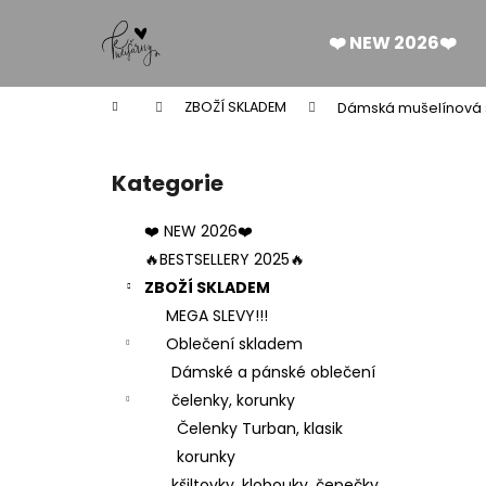
K
Přejít
na
o
❤️ NEW 2026❤️
obsah
Zpět
Zpět
š
do
do
í
Domů
ZBOŽÍ SKLADEM
Dámská mušelínová 
k
obchodu
obchodu
P
o
Kategorie
Přeskočit
s
kategorie
t
❤️ NEW 2026❤️
r
🔥BESTSELLERY 2025🔥
a
ZBOŽÍ SKLADEM
n
MEGA SLEVY!!!
n
Oblečení skladem
í
Dámské a pánské oblečení
p
čelenky, korunky
a
Čelenky Turban, klasik
n
korunky
DÁMSKÉ BERMUDY SILK BLACK
e
kšiltovky, klobouky, čepečky