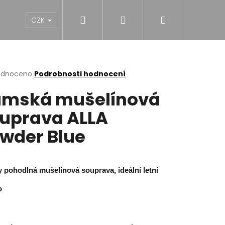
Hledat
Přihlášení
Nákupní
NY
DÍVKY
CHLAPCI
MUŽI
Dárk
CZK
košík
rné
odnoceno
Podrobnosti hodnocení
cení
mská mušelínová
ktu
uprava ALLA
wder Blue
ček.
 pohodlná mušelínová souprava, ideální letní
o
NĚ MIDI BLACK S