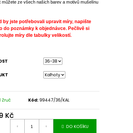
t můžete ze všech našich barev a motivů mušelínu
 by jste potřebovali upravit míry, napište
o do poznámky k objednávce. Pečlivě si
olujte míry dle tabulky velikostí.
OST
UKT
d Zruč
Kód:
99447/36/KAL
9 Kč
ná
DO KOŠÍKU
: