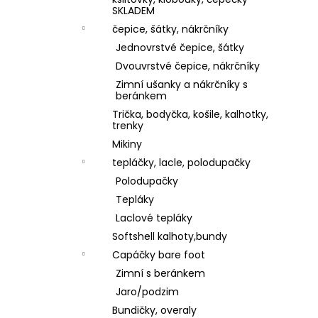
1 199 Kč
l
SKLADEM
čepice, šátky, nákrčníky
Jednovrstvé čepice, šátky
Dvouvrstvé čepice, nákrčníky
Zimní ušanky a nákrčníky s
beránkem
Trička, bodyčka, košile, kalhotky,
trenky
Mikiny
tepláčky, lacle, polodupačky
Polodupačky
Tepláky
Laclové tepláky
Softshell kalhoty,bundy
Capáčky bare foot
Zimní s beránkem
Jaro/podzim
Bundičky, overaly