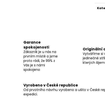
Kate
Garance
spokojenosti
Originální 
Zákazník je u nás na
Vytváříme si 
prvním místě a jsme
jedinečné stři
proto rádi, že 99% z
kterých šije
Vás je s námi
spokojeno
Vyrobeno v České republice
Od prvotního návrhu vyrobeno a ušito v České repu
expedici.