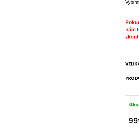
KAPSAMI
Vybíra
2 199 Kč
2 099 Kč
Pokud
nám t
zkontr
VELIK
PROD
Skla
99
Měr
cena