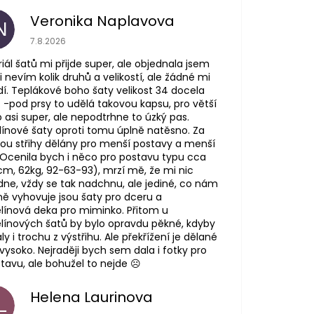
Veronika Naplavova
N
Hodnocení obchodu je 4 z 5 hvězdiček.
7.8.2026
iál šatů mi přijde super, ale objednala jsem
i nevím kolik druhů a velikostí, ale žádné mi
í. Teplákové boho šaty velikost 34 docela
. -pod prsy to udělá takovou kapsu, pro větší
o asi super, ale nepodtrhne to úzký pas.
ínové šaty oproti tomu úplně natěsno. Za
ou střihy dělány pro menší postavy a menší
 Ocenila bych i něco pro postavu typu cca
cm, 62kg, 92-63-93), mrzí mě, že mi nic
ne, vždy se tak nadchnu, ale jediné, co nám
ně vyhovuje jsou šaty pro dceru a
ínová deka pro miminko. Přitom u
ínových šatů by bylo opravdu pěkné, kdyby
ly i trochu z výstřihu. Ale překřížení je dělané
ysoko. Nejraději bych sem dala i fotky pro
tavu, ale bohužel to nejde ☹️
Helena Laurinova
L
Hodnocení obchodu je 5 z 5 hvězdiček.