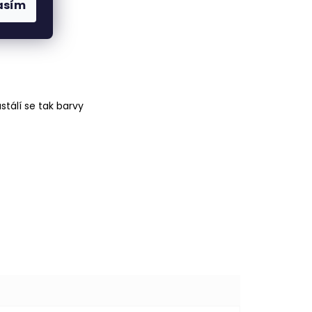
asím
tálí se tak barvy