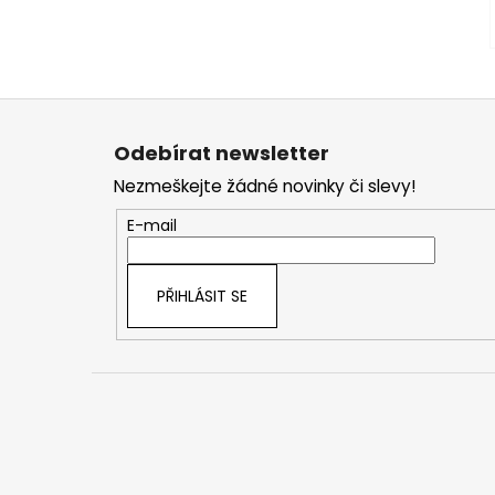
Z
á
Odebírat newsletter
p
Nezmeškejte žádné novinky či slevy!
a
t
E-mail
í
PŘIHLÁSIT SE