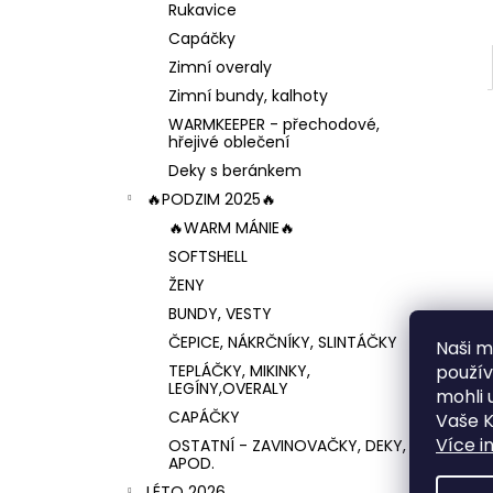
Rukavice
Capáčky
Zimní overaly
Zimní bundy, kalhoty
WARMKEEPER - přechodové,
hřejivé oblečení
Deky s beránkem
🔥PODZIM 2025🔥
🔥WARM MÁNIE🔥
SOFTSHELL
ŽENY
BUNDY, VESTY
ČEPICE, NÁKRČNÍKY, SLINTÁČKY
Naši mi
TEPLÁČKY, MIKINKY,
použí
LEGÍNY,OVERALY
mohli 
CAPÁČKY
Vaše K
Více i
OSTATNÍ - ZAVINOVAČKY, DEKY,
APOD.
LÉTO 2026