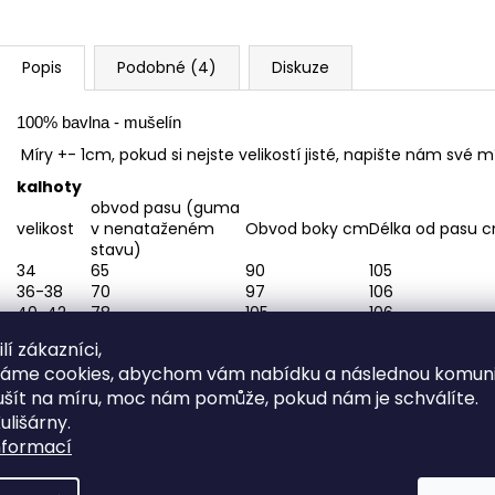
Popis
Podobné (4)
Diskuze
100% bavlna - mušelín
Míry +- 1cm, pokud si nejste velikostí jisté, napište nám sv
kalhoty
obvod pasu (guma
velikost
v nenataženém
Obvod boky cm
Délka od pasu 
stavu)
34
65
90
105
36-38
70
97
106
40-42
78
105
106
44-46
86
120
108
lí zákazníci,
48-50
96
130
108
váme cookies, abychom vám nabídku a následnou komuni
MIKINA
ušít na míru, moc nám pomůže, pokud nám je schválíte.
velikost
celková délka
ulišárny.
34
40
nformací
36-38
42
40-42
42
44-46
44