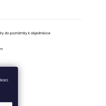
é míry do poznámky k objednávce
cm
kaci