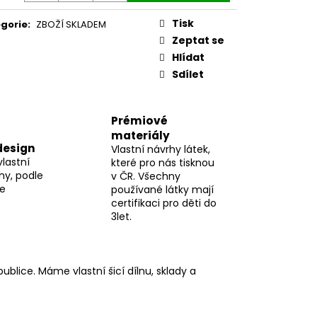
Tisk
gorie
:
ZBOŽÍ SKLADEM
Zeptat se
Hlídat
Sdílet
Prémiové
materiály
design
Vlastní návrhy látek,
vlastní
které pro nás tisknou
hy, podle
v ČR. Všechny
me
používané látky mají
certifikaci pro děti do
3let.
blice. Máme vlastní šicí dílnu, sklady a