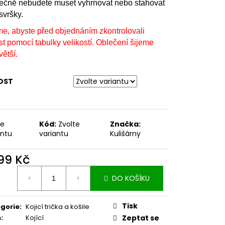
nečně nebudete muset vyhrnovat nebo stahovat
svršky.
me, abyste před objednáním zkontrolovali
st pomocí tabulky velikostí. Oblečení šijeme
větší.
OST
te
Kód:
Zvolte
Značka:
antu
variantu
Kulišárny
099 Kč
ná
DO KOŠÍKU
:
Tisk
gorie
:
Kojicí trička a košile
h
:
Kojící
Zeptat se