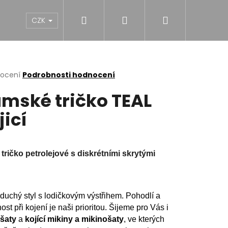
Hledat
Přihlášení
Nákupní
NY
DÍVKY
CHLAPCI
MUŽI
Dárk
CZK
košík
rné
nocení
Podrobnosti hodnocení
cení
mské tričko TEAL
ktu
jicí
ček.
 tričko petrolejové s diskrétními skrytými
uchý styl s lodičkovým výstřihem. Pohodlí a
ost při kojení je naši prioritou. Šijeme pro Vás i
NĚ MIDI BLACK S
 šaty
a
kojící mikiny a mikinošaty
, ve kterých