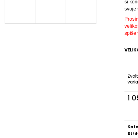
KAPSAMI
si ko
2 199 Kč
2 099 Kč
svoje 
Prosí
veliko
spíše 
VELIK
Zvol
vari
1 
Měr
cena
Kate
Stři