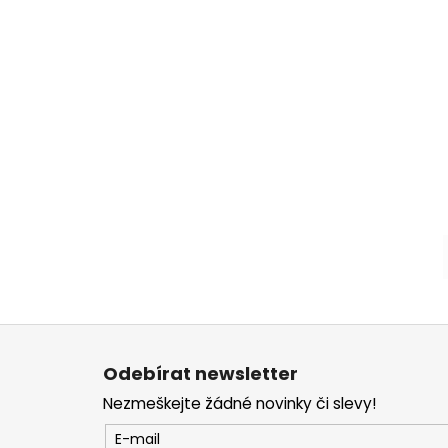
Z
á
Odebírat newsletter
p
Nezmeškejte žádné novinky či slevy!
a
t
E-mail