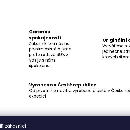
Garance
spokojenosti
Originální 
Zákazník je u nás na
Vytváříme si 
prvním místě a jsme
jedinečné stři
proto rádi, že 99% z
kterých šije
Vás je s námi
spokojeno
Vyrobeno v České republice
Od prvotního návrhu vyrobeno a ušito v České repu
expedici.
lí zákazníci,
Popis
Související (4)
Podobné (4)
Diskuz