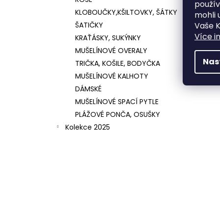
použí
KLOBOUČKY,KŠILTOVKY, ŠÁTKY
mohli 
ŠATIČKY
Vaše K
Více i
KRAŤÁSKY, SUKÝNKY
MUŠELÍNOVÉ OVERALY
Nas
TRIČKA, KOŠILE, BODYČKA
MUŠELÍNOVÉ KALHOTY
DÁMSKÉ
MUŠELÍNOVÉ SPACÍ PYTLE
PLÁŽOVÉ PONČA, OSUŠKY
Kolekce 2025