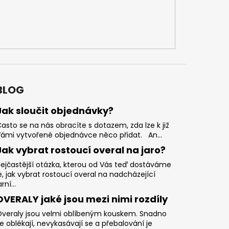
BLOG
Jak sloučit objednávky?
asto se na nás obracíte s dotazem, zda lze k již
ámi vytvořené objednávce něco přidat. An...
Jak vybrat rostoucí overal na jaro?
ejčastější otázka, kterou od Vás teď dostáváme
e, jak vybrat rostoucí overal na nadcházející
arní...
OVERALY jaké jsou mezi nimi rozdíly
veraly jsou velmi oblíbeným kouskem. Snadno
e oblékají, nevykasávají se a přebalování je