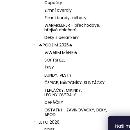
Capáčky
Zimní overaly
Zimní bundy, kalhoty
WARMKEEPER - přechodové,
hřejivé oblečení
Deky s beránkem
🔥PODZIM 2025🔥
🔥WARM MÁNIE🔥
SOFTSHELL
ŽENY
BUNDY, VESTY
ČEPICE, NÁKRČNÍKY, SLINTÁČKY
TEPLÁČKY, MIKINKY,
LEGÍNY,OVERALY
CAPÁČKY
OSTATNÍ - ZAVINOVAČKY, DEKY,
APOD.
LÉTO 2026
Naši mi
ROSE