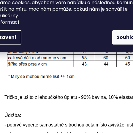
váme cookies, abychom vám nabídku a následnou komuni
ušít na míru, moc nám pomůže, pokud nám je schválíte.
Lehounké dámské tričko s rafinovaným střihem.
ulišárny.
nformací
tavení
Souhl
Tričko je ušito z lehoučkého úpletu -
90% bavlna, 10% elasta
Údržba:
- poprvé vyperte samostatně s trochou octa místo aviváže, ust