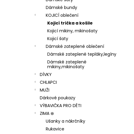
1 199 Kč
l
Dámské bundy
KOJICÍ oblečení
Kojicí trička a košile
Kojicí mikiny, mikinošaty
Kojicí šaty
Dámské zateplené oblečení
Dámské zateplené tepláky,legíny
Dámské zateplené
mikiny,mikinošaty
DÍVKY
CHLAPCI
MUŽI
Dárkové poukazy
VÝBAVIČKA PRO DĚTI
ZIMA ❄️
Ušanky a nákrčníky
Rukavice