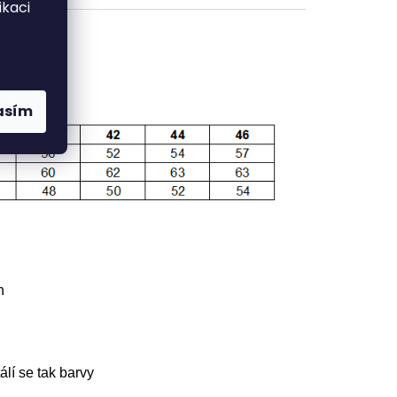
kaci
asím
n
álí se tak barvy