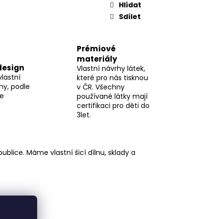
Hlídat
Sdílet
Prémiové
materiály
design
Vlastní návrhy látek,
vlastní
které pro nás tisknou
hy, podle
v ČR. Všechny
me
používané látky mají
certifikaci pro děti do
3let.
blice. Máme vlastní šicí dílnu, sklady a
e