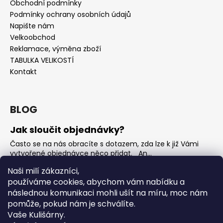
Obchodní podmínky
Podmínky ochrany osobních údajů
Napište nám
Velkoobchod
Reklamace, výměna zboží
TABULKA VELIKOSTÍ
Kontakt
BLOG
Jak sloučit objednávky?
Často se na nás obracíte s dotazem, zda lze k již Vámi
vytvořené objednávce něco přidat. An...
Jak vybrat rostoucí overal na jaro?
Naši milí zákazníci,
používáme cookies, abychom vám nabídku a
Nejčastější otázka, kterou od Vás teď dostáváme je, jak
vybrat rostoucí overal na nadcházející jarní...
následnou komunikaci mohli ušít na míru, moc nám
pomůže, pokud nám je schválíte.
OVERALY jaké jsou mezi nimi rozdíly
Vaše Kulišárny.
Overaly jsou velmi oblíbeným kouskem. Snadno se