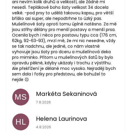
ani nevím kolik druhů a velikostí, ale žádné mi
nesedí. Teplákové boho šaty velikost 34 docela
velké. -pod prsy to udělá takovou kapsu, pro větší
bříško asi super, ale nepodtrhne to úzký pas.
Mušelínové šaty oproti tomu úplně natěsno. Za mě
jsou střihy dělány pro menší postavy a menší prsa.
Ocenila bych i něco pro postavu typu cca (176 cm,
62kg, 92-63-93), mrzí mě, že mi nic nesedne, vždy
se tak nadchnu, ale jediné, co nám vlastně
vyhovuje jsou šaty pro dceru a mušelínová deka
pro miminko. Přitom u mušelínových šatů by bylo
opravdu pěkné, kdyby ukázaly i trochu z výstřihu.
Ale překřížení je dělané moc vysoko. Nejraději bych
sem dala i fotky pro představu, ale bohužel to
nejde ☹️
Markéta Sekaninová
MS
Hodnocení obchodu je 5 z 5 hvězdiček.
7.8.2026
Helena Laurinova
HL
Hodnocení obchodu je 5 z 5 hvězdiček.
4.8.2026