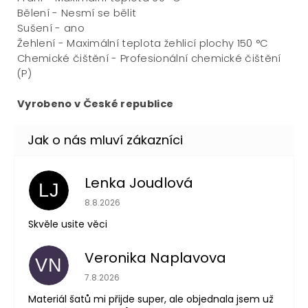
Bělení - Nesmí se bělit
Sušení - ano
Žehlení - Maximální teplota žehlicí plochy 150 °C
Chemické čištění - Profesionální chemické čištění
(P)
Vyrobeno v České republice
Lenka Joudlová
LJ
Hodnocení obchodu je 5 z 5 hvězdiček.
8.8.2026
Skvěle usite věci
Veronika Naplavova
VN
Hodnocení obchodu je 4 z 5 hvězdiček.
7.8.2026
Materiál šatů mi přijde super, ale objednala jsem už