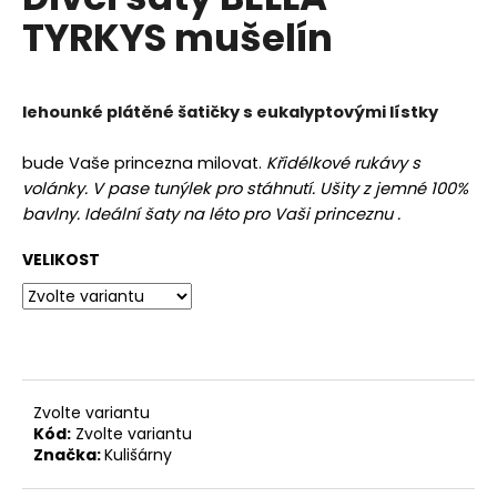
je
a
TYRKYS mušelín
0,0
z
j
5
í
hvězdiček.
t
lehounké plátěné šatičky s eukalyptovými lístky
?
bude Vaše princezna milovat.
Křidélkové rukávy s
volánky.
V pase tunýlek pro stáhnutí.
Ušity z jemné 100%
bavlny.
Ideální šaty na léto pro Vaši princeznu .
HLEDAT
VELIKOST
D
o
p
Zvolte variantu
o
Kód:
Zvolte variantu
r
Značka:
Kulišárny
u