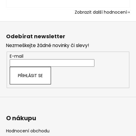
Zobrazit další hodnocení
Z
á
Odebírat newsletter
p
Nezmeškejte žádné novinky či slevy!
a
t
E-mail
í
PŘIHLÁSIT SE
O nákupu
Hodnocení obchodu