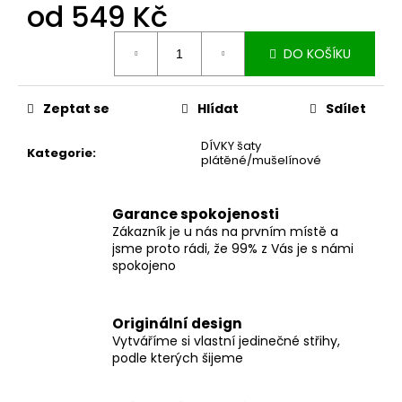
č
od
549 Kč
u
j
Měrná
DO KOŠÍKU
cena:
e
m
e
Zeptat se
Hlídat
Sdílet
DÍVKY šaty
DÁMSKÉ
Kategorie
:
plátěné/mušelínové
BERMUDY
SILK
BLACK
Garance spokojenosti
1
Zákazník je u nás na prvním místě a
199
jsme proto rádi, že 99% z Vás je s námi
Kč
spokojeno
Originální design
Vytváříme si vlastní jedinečné střihy,
podle kterých šijeme