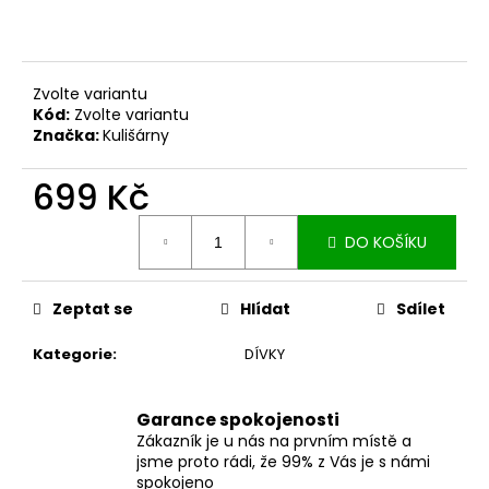
č
u
j
e
Zvolte variantu
m
Kód:
Zvolte variantu
e
Značka:
Kulišárny
699 Kč
ZAVINOVACÍ
SUKNĚ
MIDI
Měrná
BLACK
DO KOŠÍKU
cena:
S
KAPSAMI
2
Zeptat se
Hlídat
Sdílet
099
Kč
Kategorie
:
DÍVKY
Garance spokojenosti
Zákazník je u nás na prvním místě a
jsme proto rádi, že 99% z Vás je s námi
spokojeno