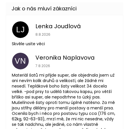
Lenka Joudlová
LJ
Hodnocení obchodu je 5 z 5 hvězdiček.
8.8.2026
Skvěle usite věci
Veronika Naplavova
VN
Hodnocení obchodu je 4 z 5 hvězdiček.
7.8.2026
Materiál šatů mi přijde super, ale objednala jsem už
ani nevím kolik druhů a velikostí, ale žádné mi
nesedí. Teplákové boho šaty velikost 34 docela
velké. -pod prsy to udělá takovou kapsu, pro větší
bříško asi super, ale nepodtrhne to úzký pas.
Mušelínové šaty oproti tomu úplně natěsno. Za mě
jsou střihy dělány pro menší postavy a menší prsa.
Ocenila bych i něco pro postavu typu cca (176 cm,
62kg, 92-63-93), mrzí mě, že mi nic nesedne, vždy
se tak nadchnu, ale jediné, co nám vlastně