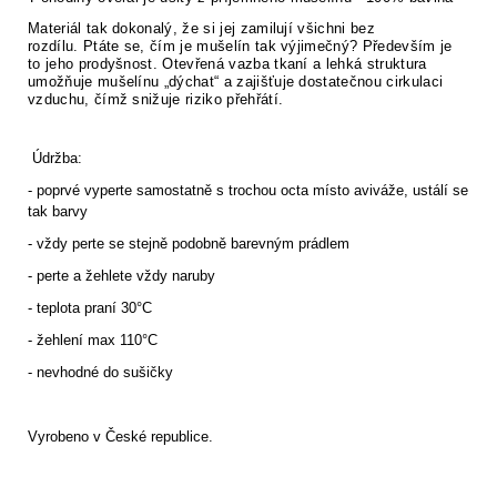
Materiál tak dokonalý, že si jej zamilují všichni bez
rozdílu. Ptáte se, čím je mušelín tak výjimečný? Především je
to jeho prodyšnost. Otevřená vazba tkaní a lehká struktura
umožňuje mušelínu „dýchat“ a zajišťuje dostatečnou cirkulaci
vzduchu, čímž snižuje riziko přehřátí.
Údržba:
- poprvé vyperte samostatně s trochou octa místo aviváže, ustálí se
tak barvy
- vždy perte se stejně podobně barevným prádlem
- perte a žehlete vždy naruby
- teplota praní 30°C
- žehlení max 110°C
- nevhodné do sušičky
Vyrobeno v České republice.