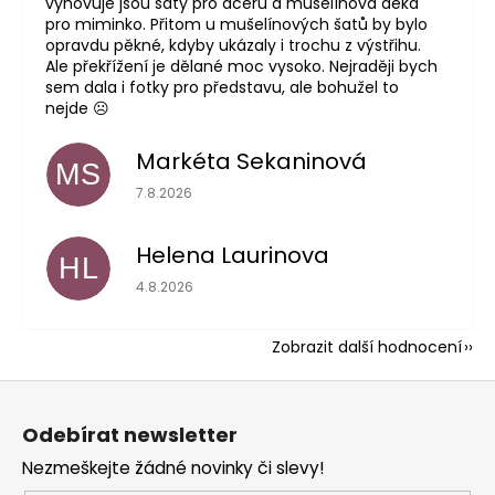
vyhovuje jsou šaty pro dceru a mušelínová deka
pro miminko. Přitom u mušelínových šatů by bylo
opravdu pěkné, kdyby ukázaly i trochu z výstřihu.
Ale překřížení je dělané moc vysoko. Nejraději bych
sem dala i fotky pro představu, ale bohužel to
nejde ☹️
Markéta Sekaninová
MS
Hodnocení obchodu je 5 z 5 hvězdiček.
7.8.2026
Helena Laurinova
HL
Hodnocení obchodu je 5 z 5 hvězdiček.
4.8.2026
Zobrazit další hodnocení
Z
á
Odebírat newsletter
p
Nezmeškejte žádné novinky či slevy!
a