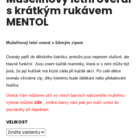
je
a
s krátkým rukávem
0,0
z
j
MENTOL
5
í
hvězdiček.
t
?
Mušelínový letní overal s šikmým zipem
Overaly patří do dětského šatníku, protože jsou nejenom slušivé, ale
hlavně funkční. Jsou snem každé maminky, která si s nimi může být
HLEDAT
jistá, že její kulíšek má krytá záda při každé akci. Po celé délce
overalu všíváme zip, díky kterému bude oblékaní nebo přebalování
hračka.
Overal Vám můžeme ušít ve všech barvách nabízeného mušelínu -
D
zde
vybírat můžete
, změnu barvy nám pak jen stačí uvést do
o
poznámky při objednání.
p
o
VELIKOST
r
u