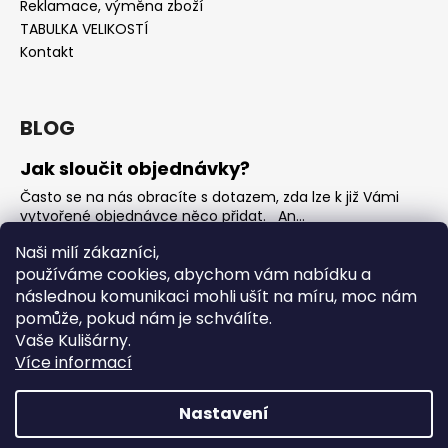
Reklamace, výměna zboží
TABULKA VELIKOSTÍ
Kontakt
BLOG
Jak sloučit objednávky?
Často se na nás obracíte s dotazem, zda lze k již Vámi
vytvořené objednávce něco přidat. An...
Jak vybrat rostoucí overal na jaro?
Naši milí zákazníci,
používáme cookies, abychom vám nabídku a
Nejčastější otázka, kterou od Vás teď dostáváme je, jak
vybrat rostoucí overal na nadcházející jarní...
následnou komunikaci mohli ušít na míru, moc nám
pomůže, pokud nám je schválíte.
OVERALY jaké jsou mezi nimi rozdíly
Vaše Kulišárny.
Overaly jsou velmi oblíbeným kouskem. Snadno se
Více informací
oblékají, nevykasávají se a přebalování je hračka. ...
Nastavení
Vytvořil Shoptet