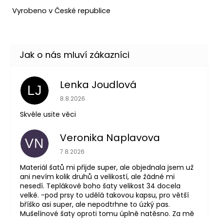
Vyrobeno v České republice
Lenka Joudlová
LJ
Hodnocení obchodu je 5 z 5 hvězdiček.
8.8.2026
Skvěle usite věci
Veronika Naplavova
VN
Hodnocení obchodu je 4 z 5 hvězdiček.
7.8.2026
Materiál šatů mi přijde super, ale objednala jsem už
ani nevím kolik druhů a velikostí, ale žádné mi
nesedí. Teplákové boho šaty velikost 34 docela
velké. -pod prsy to udělá takovou kapsu, pro větší
bříško asi super, ale nepodtrhne to úzký pas.
Mušelínové šaty oproti tomu úplně natěsno. Za mě