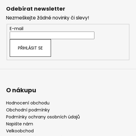
á
Odebírat newsletter
p
Nezmeškejte žádné novinky či slevy!
a
t
E-mail
í
PŘIHLÁSIT SE
O nákupu
Hodnocení obchodu
Obchodní podmínky
Podmínky ochrany osobních údajů
Napište nám
Velkoobchod