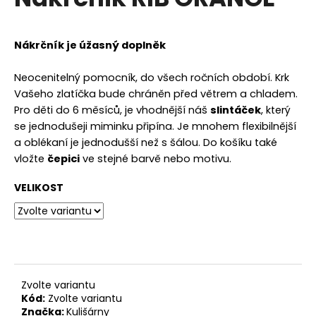
je
a
0,0
z
j
5
Nákrčník je úžasný doplněk
í
hvězdiček.
t
Neocenitelný pomocník, do všech ročních období. Krk
?
Vašeho zlatíčka bude chráněn před větrem a chladem.
Pro děti do 6 měsíců, je vhodnější náš
slintáček
, který
se jednodušeji miminku připína. Je mnohem flexibilnější
a oblékaní je jednodušší než s šálou. Do košíku také
vložte
čepici
ve stejné barvě nebo motivu.
HLEDAT
VELIKOST
D
o
p
o
r
Zvolte variantu
Kód:
Zvolte variantu
u
Značka:
Kulišárny