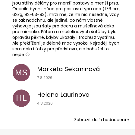
jsou střihy dělány pro menší postavy a menší prsa.
Ocenila bych i něco pro postavu typu cca (176 cm,
62kg, 92-63-93), mrzí mě, že mi nic nesedne, vždy
se tak nadchnu, ale jediné, co nám vlastně
vyhovuje jsou šaty pro dceru a mušelínová deka
pro miminko. Přitom u mušelínových šatů by bylo
opravdu pěkné, kdyby ukázaly i trochu z výstřihu.
Ale překřížení je dělané moc vysoko. Nejraději bych
sem dala i fotky pro představu, ale bohužel to
nejde ☹️
Markéta Sekaninová
MS
Hodnocení obchodu je 5 z 5 hvězdiček.
7.8.2026
Helena Laurinova
HL
Hodnocení obchodu je 5 z 5 hvězdiček.
4.8.2026
Zobrazit další hodnocení
Z