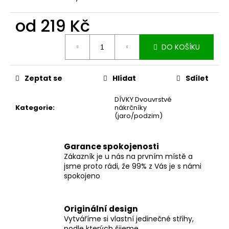
č
u
od
219 Kč
j
e
Měrná
m
DO KOŠÍKU
cena:
e
Zeptat se
Hlídat
Sdílet
ZAVINOVACÍ
SUKNĚ
DÍVKY Dvouvrstvé
MIDI
Kategorie
:
nákrčníky
BLACK
(jaro/podzim)
S
KAPSAMI
2
Garance spokojenosti
099
Zákazník je u nás na prvním místě a
Kč
jsme proto rádi, že 99% z Vás je s námi
spokojeno
Originální design
Vytváříme si vlastní jedinečné střihy,
podle kterých šijeme