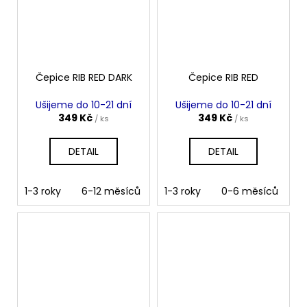
Čepice RIB RED DARK
Čepice RIB RED
Ušijeme do 10-21 dní
Ušijeme do 10-21 dní
349 Kč
349 Kč
/ ks
/ ks
DETAIL
DETAIL
1-3 roky
6-12 měsíců
4-10 let
1-3 roky
10 let až dospělá v
0-6 měsíců
6