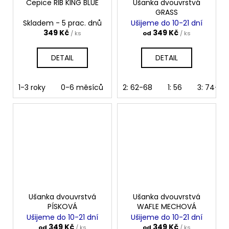
Čepice RIB KING BLUE
Ušanka dvouvrstvá
GRASS
Skladem - 5 prac. dnů
Ušijeme do 10-21 dní
349 Kč
349 Kč
/ ks
od
/ ks
DETAIL
DETAIL
1-3 roky
0-6 měsíců
2: 62-68
1: 56
3: 74-80
Ušanka dvouvrstvá
Ušanka dvouvrstvá
PÍSKOVÁ
WAFLE MECHOVÁ
Ušijeme do 10-21 dní
Ušijeme do 10-21 dní
349 Kč
349 Kč
od
/ ks
od
/ ks