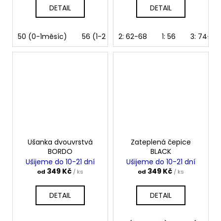
DETAIL
DETAIL
50 (0-1měsíc)
56 (1-2 měsíce)
2: 62-68
62 (2-3 měsíce)
1: 56
3: 74-80
Ušanka dvouvrstvá
Zateplená čepice
BORDO
BLACK
Ušijeme do 10-21 dní
Ušijeme do 10-21 dní
349 Kč
349 Kč
od
/ ks
od
/ ks
DETAIL
DETAIL