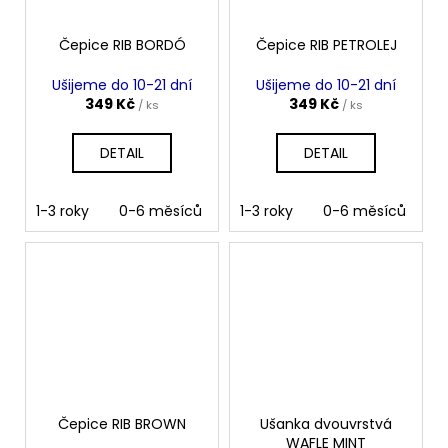
Čepice RIB BORDÓ
Čepice RIB PETROLEJ
Ušijeme do 10-21 dní
Ušijeme do 10-21 dní
349 Kč
349 Kč
/ ks
/ ks
DETAIL
DETAIL
1-3 roky
0-6 měsíců
6-12 měsíců
1-3 roky
0-6 měsíců
4-10 let
10
6
Čepice RIB BROWN
Ušanka dvouvrstvá
WAFLE MINT