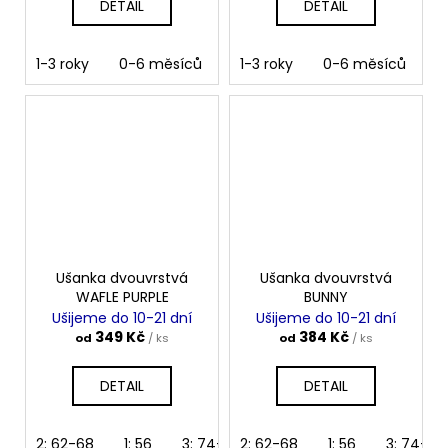
DETAIL
DETAIL
1-3 roky
0-6 měsíců
6-12 měsíců
1-3 roky
0-6 měsíců
4-10 let
10
6
Ušanka dvouvrstvá
Ušanka dvouvrstvá
WAFLE PURPLE
BUNNY
Ušijeme do 10-21 dní
Ušijeme do 10-21 dní
349 Kč
384 Kč
od
/ ks
od
/ ks
DETAIL
DETAIL
2: 62-68
1: 56
3: 74-80
2: 62-68
4: 86-92
1: 56
5: 98-104
3: 74-80