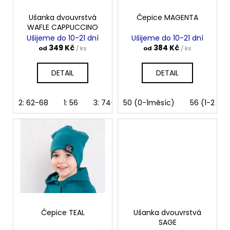
r
o
Ušanka dvouvrstvá
Čepice MAGENTA
WAFLE CAPPUCCINO
d
Ušijeme do 10-21 dní
Ušijeme do 10-21 dní
u
349 Kč
384 Kč
od
/ ks
od
/ ks
k
t
DETAIL
DETAIL
ů
2: 62-68
1: 56
3: 74-80
50 (0-1měsíc)
4: 86-92
5: 98-104
56 (1-2 mě
Čepice TEAL
Ušanka dvouvrstvá
SAGE