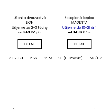
Ušanka dvouvrstvá
Zateplená čepice
LION
MAGENTA
Ušijeme za 2-3 týdny
Ušijeme do 10-21 dní
349 Kč
349 Kč
od
/ ks
od
/ ks
DETAIL
DETAIL
2: 62-68
1: 56
3: 74-80
50 (0-1měsíc)
4: 86-92
5: 98-104
56 (1-2 mě