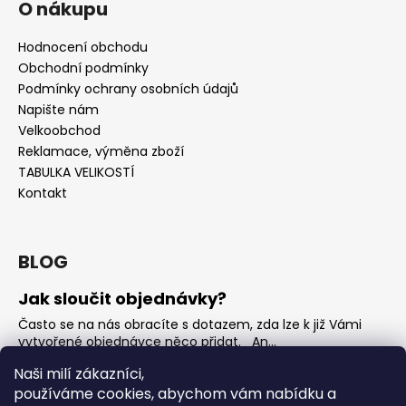
O nákupu
Hodnocení obchodu
Obchodní podmínky
Podmínky ochrany osobních údajů
Napište nám
Velkoobchod
Reklamace, výměna zboží
TABULKA VELIKOSTÍ
Kontakt
BLOG
Jak sloučit objednávky?
Často se na nás obracíte s dotazem, zda lze k již Vámi
vytvořené objednávce něco přidat. An...
Jak vybrat rostoucí overal na jaro?
Naši milí zákazníci,
používáme cookies, abychom vám nabídku a
Nejčastější otázka, kterou od Vás teď dostáváme je, jak