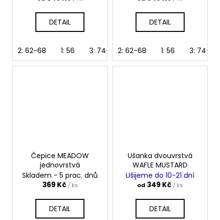
DETAIL
DETAIL
2: 62-68
1: 56
3: 74-80
2: 62-68
4: 86-92
1: 56
5: 98-104
3: 74-80
Čepice MEADOW
Ušanka dvouvrstvá
jednovrstvá
WAFLE MUSTARD
Skladem - 5 prac. dnů
Ušijeme do 10-21 dní
369 Kč
349 Kč
/ ks
od
/ ks
DETAIL
DETAIL