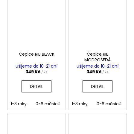
Čepice RIB BLACK
Čepice RIB
MODROŠEDÁ
Ušijeme do 10-21 dní
Ušijeme do 10-21 dní
349 Kč
349 Kč
/ ks
/ ks
DETAIL
DETAIL
1-3 roky
0-6 měsíců
6-12 měsíců
1-3 roky
0-6 měsíců
4-10 let
10
6