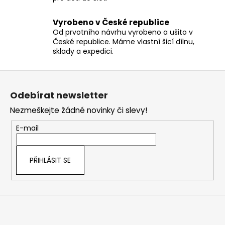
u
Vyrobeno v České republice
Od prvotního návrhu vyrobeno a ušito v
České republice. Máme vlastní šicí dílnu,
sklady a expedici.
Z
á
Odebírat newsletter
p
Nezmeškejte žádné novinky či slevy!
a
t
E-mail
í
PŘIHLÁSIT SE