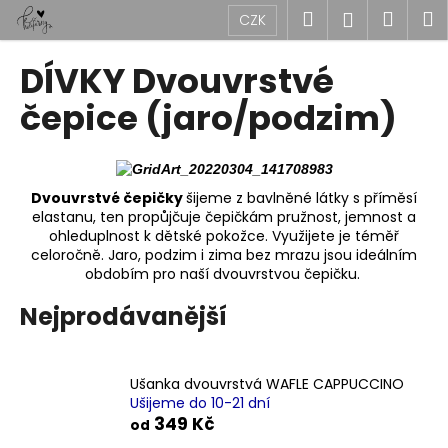
K
Přejít
Hledat
Náku
M
Přihlášen
CZK
na
o
obsah
Zpět
Zpět
košík
š
DÍVKY Dvouvrstvé
í
C
čepice (jaro/podzim)
k
o
p
o
Dvouvrstvé čepičky
šijeme z bavlněné látky s příměsí
t
elastanu, ten propůjčuje čepičkám pružnost, jemnost a
ř
ohleduplnost k dětské pokožce. Využijete je téměř
celoročně. Jaro, podzim i zima bez mrazu jsou ideálním
e
obdobím pro naší dvouvrstvou čepičku.
b
Nejprodávanější
u
j
e
Ušanka dvouvrstvá WAFLE CAPPUCCINO
t
Ušijeme do 10-21 dní
e
349 Kč
od
n