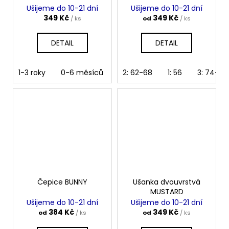
Ušijeme do 10-21 dní
Ušijeme do 10-21 dní
349 Kč
349 Kč
/ ks
od
/ ks
DETAIL
DETAIL
1-3 roky
0-6 měsíců
6-12 měsíců
2: 62-68
1: 56
4-10 let
3: 74-80
10
Čepice BUNNY
Ušanka dvouvrstvá
MUSTARD
Ušijeme do 10-21 dní
Ušijeme do 10-21 dní
384 Kč
349 Kč
od
/ ks
od
/ ks