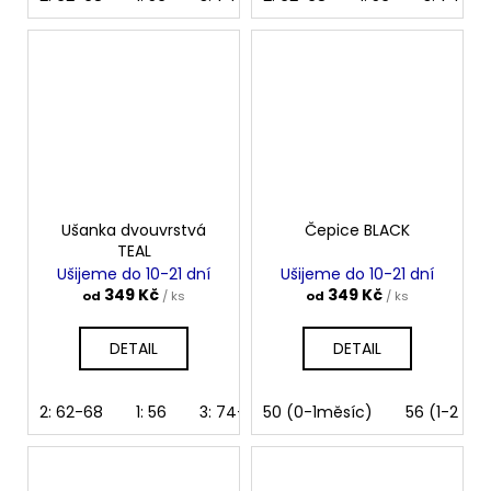
Ušanka dvouvrstvá
Čepice BLACK
TEAL
Ušijeme do 10-21 dní
Ušijeme do 10-21 dní
349 Kč
349 Kč
od
/ ks
od
/ ks
DETAIL
DETAIL
2: 62-68
1: 56
3: 74-80
50 (0-1měsíc)
4: 86-92
5: 98-104
56 (1-2 mě