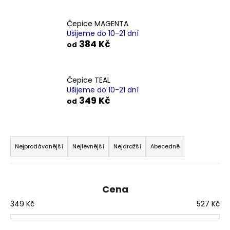
a
j
Čepice MAGENTA
Ušijeme do 10-21 dní
í
384 Kč
od
t
?
Čepice TEAL
Ušijeme do 10-21 dní
349 Kč
od
HLEDAT
Ř
a
Nejprodávanější
Nejlevnější
Nejdražší
Abecedně
z
D
e
o
p
n
Cena
o
í
349
Kč
527
Kč
r
p
u
r