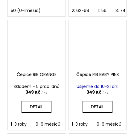
50 (0-1měsíc)
2: 62-68
1: 56
3: 74-80
Čepice RIB ORANGE
Čepice RIB BABY PINK
Skladem - 5 prac. dnů
Ušijeme do 10-21 dní
349 Kč
349 Kč
/ ks
/ ks
DETAIL
DETAIL
1-3 roky
0-6 měsíců
6-12 měsíců
1-3 roky
0-6 měsíců
4-10 let
10
6