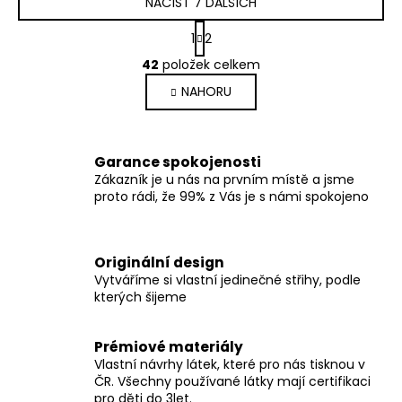
NAČÍST 7 DALŠÍCH
S
1
2
t
O
r
42
položek celkem
v
á
NAHORU
l
n
k
á
o
d
v
a
Garance spokojenosti
á
c
Zákazník je u nás na prvním místě a jsme
n
í
proto rádi, že 99% z Vás je s námi spokojeno
í
p
r
v
Originální design
k
Vytváříme si vlastní jedinečné střihy, podle
y
kterých šijeme
v
ý
Prémiové materiály
p
Vlastní návrhy látek, které pro nás tisknou v
i
ČR. Všechny používané látky mají certifikaci
s
pro děti do 3let.