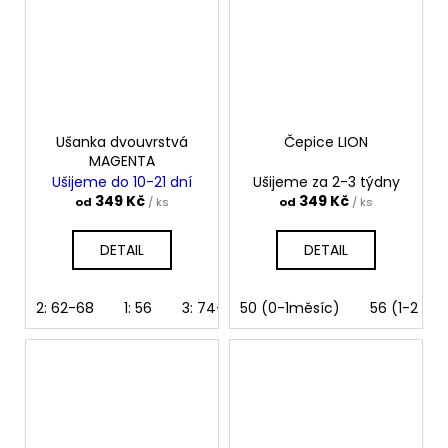
Ušanka dvouvrstvá
Čepice LION
MAGENTA
Ušijeme do 10-21 dní
Ušijeme za 2-3 týdny
349 Kč
349 Kč
od
/ ks
od
/ ks
DETAIL
DETAIL
2: 62-68
1: 56
3: 74-80
50 (0-1měsíc)
4: 86-92
5: 98-104
56 (1-2 mě