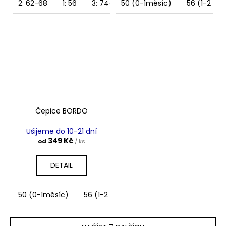
2: 62-68
1: 56
3: 74-80
50 (0-1měsíc)
4: 86-92
5: 98-104
56 (1-2 mě
Čepice BORDO
Ušijeme do 10-21 dní
349 Kč
od
/ ks
DETAIL
50 (0-1měsíc)
56 (1-2 měsíce)
62 (2-3 měsíce)