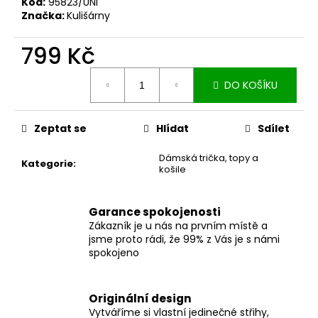
č
Kód:
95823/UNI
u
Značka:
Kulišárny
j
e
799 Kč
m
Měrná
e
DO KOŠÍKU
cena:
DÁMSKÉ
Zeptat se
Hlídat
Sdílet
BERMUDY
SILK
BLACK
Dámská trička, topy a
Kategorie
:
košile
1
199
Kč
Garance spokojenosti
Zákazník je u nás na prvním místě a
jsme proto rádi, že 99% z Vás je s námi
spokojeno
Originální design
Vytváříme si vlastní jedinečné střihy,