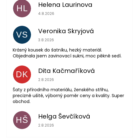
Helena Laurinova
HL
Hodnocení obchodu je 5 z 5 hvězdiček.
4.8.2026
Veronika Skryjová
VS
Hodnocení obchodu je 5 z 5 hvězdiček.
3.8.2026
Krásný kousek do šatníku, hezký materiál.
Objednala jsem zavinovací sukni, moc pěkně sedí.
Dita Kačmaříková
DK
Hodnocení obchodu je 5 z 5 hvězdiček.
2.8.2026
Šaty z přírodního materiálu, ženského střihu,
precizně ušité, výborný poměr ceny a kvality. Super
obchod.
Helga Ševčíková
HŠ
Hodnocení obchodu je 5 z 5 hvězdiček.
2.8.2026