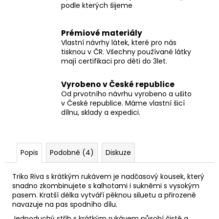
podle kterých šijeme
Prémiové materiály
Vlastní návrhy látek, které pro nás
tisknou v ČR. Všechny používané látky
mají certifikaci pro děti do 3let.
Vyrobeno v České republice
Od prvotního návrhu vyrobeno a ušito
v České republice. Máme vlastní šicí
dílnu, sklady a expedici.
Popis
Podobné (4)
Diskuze
Triko Riva s krátkým rukávem je nadčasový kousek, který
snadno zkombinujete s kalhotami i sukněmi s vysokým
pasem. Kratší délka vytváří pěknou siluetu a přirozeně
navazuje na pas spodního dílu.
Jednoduchý střih s krátkým rukávem působí čistě a