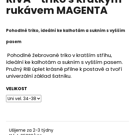
je
a
rukávem MAGENTA
0,0
z
j
5
í
hvězdiček.
t
Pohodlné triko, ideální ke kalhotám a sukním s vyšším
?
pasem
Pohodlné žebrované triko v kratším střihu,
ideální ke kalhotám a sukním s vyšším pasem.
Pružný RIB úplet krásně přilne k postavě a tvoří
HLEDAT
univerzální základ šatníku.
VELIKOST
D
o
p
o
r
u
Ušijeme za 2-3 týdny