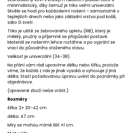
minimalisticky, díky čemuž je triko velmi univerzální.
Skvěle se hodí pro každodenní nošení – samostatně v
teplejších dnech nebo jako základní vrstva pod košili,
sako či svetr.
Triko je ušité ze žebrovaného úpletu (RIB), který je
měkký, pružný a příjemně se přizpůsobí postavě.
Materiál se nošením lehce roztáhne a po vyprání se
vrací do původního staženého stavu.
Velikost je univerzální (34–38).
Na přání vám rádi upravíme délku nebo šířku, protože
víme, že každá z nás je jinak vysoká a vyhovuje jí jiná
délka. Stačí požadovanou úpravu uvést do poznámky při
objednávce.
(Upravené zboží nelze vrátit.)
Rozměry
šířka: 2× 30–42 cm
délka: 47 cm
Míry se mohou mírně lišit ±1 cm.