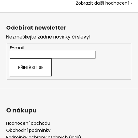
Zobrazit další hodnocení
Z
á
Odebírat newsletter
p
Nezmeškejte žádné novinky či slevy!
a
t
E-mail
í
PŘIHLÁSIT SE
O nákupu
Hodnocení obchodu
Obchodní podmínky
Podmínky ochrany osobních údajů