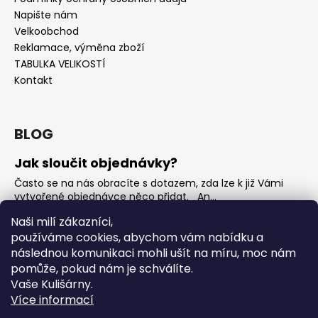
Napište nám
Velkoobchod
Reklamace, výměna zboží
TABULKA VELIKOSTÍ
Kontakt
BLOG
Jak sloučit objednávky?
Často se na nás obracíte s dotazem, zda lze k již Vámi
vytvořené objednávce něco přidat. An...
Jak vybrat rostoucí overal na jaro?
Naši milí zákazníci,
používáme cookies, abychom vám nabídku a
Nejčastější otázka, kterou od Vás teď dostáváme je, jak
vybrat rostoucí overal na nadcházející jarní...
následnou komunikaci mohli ušít na míru, moc nám
pomůže, pokud nám je schválíte.
OVERALY jaké jsou mezi nimi rozdíly
Vaše Kulišárny.
Overaly jsou velmi oblíbeným kouskem. Snadno se
Více informací
oblékají, nevykasávají se a přebalování je hračka. ...