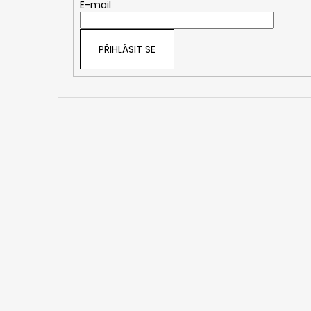
t
E-mail
í
PŘIHLÁSIT SE