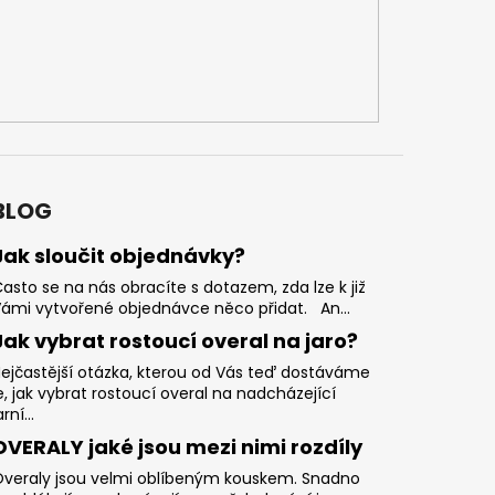
BLOG
Jak sloučit objednávky?
asto se na nás obracíte s dotazem, zda lze k již
ámi vytvořené objednávce něco přidat. An...
Jak vybrat rostoucí overal na jaro?
ejčastější otázka, kterou od Vás teď dostáváme
e, jak vybrat rostoucí overal na nadcházející
arní...
OVERALY jaké jsou mezi nimi rozdíly
veraly jsou velmi oblíbeným kouskem. Snadno