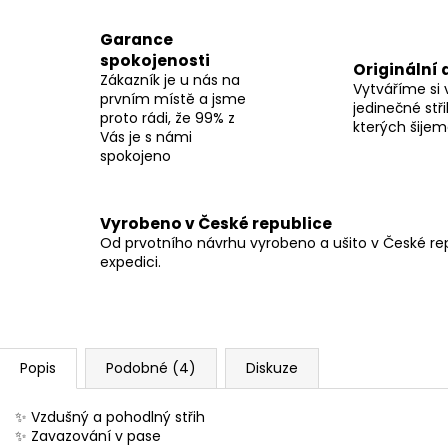
Garance
spokojenosti
Originální 
Zákazník je u nás na
Vytváříme si 
prvním místě a jsme
jedinečné stři
proto rádi, že 99% z
kterých šije
Vás je s námi
spokojeno
Vyrobeno v České republice
Od prvotního návrhu vyrobeno a ušito v České repu
expedici.
Popis
Podobné (4)
Diskuze
✨ Vzdušný a pohodlný střih
✨ Zavazování v pase