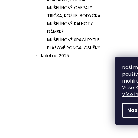
MUŠELÍNOVÉ OVERALY
TRIČKA, KOŠILE, BODYČKA
MUŠELÍNOVÉ KALHOTY
DÁMSKÉ
MUŠELÍNOVÉ SPACÍ PYTLE
PLÁŽOVÉ PONČA, OSUŠKY
Kolekce 2025
Naši mi
použí
mohli 
Vaše K
Více i
Nas