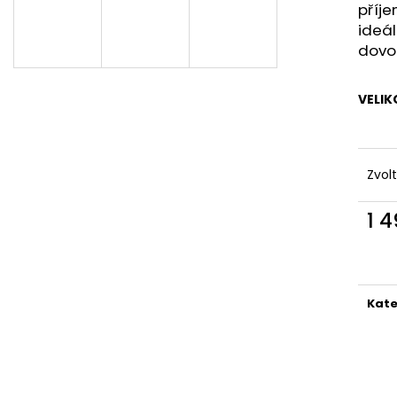
KAPSAMI
příj
2 199 Kč
2 099 Kč
ideá
dovol
VELIK
Zvol
1 
Měr
cena
Kate