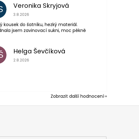
Veronika Skryjová
S
Hodnocení obchodu je 5 z 5 hvězdiček.
3.8.2026
ý kousek do šatníku, hezký materiál.
nala jsem zavinovací sukni, moc pěkně
Helga Ševčíková
Š
Hodnocení obchodu je 5 z 5 hvězdiček.
2.8.2026
Zobrazit další hodnocení