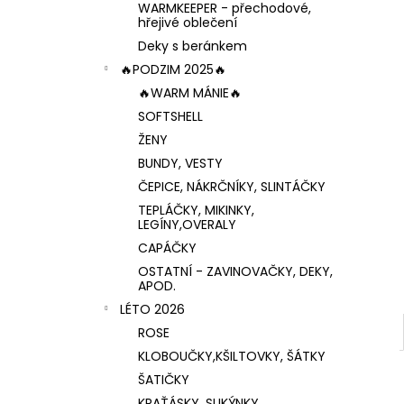
WARMKEEPER - přechodové,
hřejivé oblečení
Deky s beránkem
🔥PODZIM 2025🔥
🔥WARM MÁNIE🔥
SOFTSHELL
ŽENY
BUNDY, VESTY
ČEPICE, NÁKRČNÍKY, SLINTÁČKY
TEPLÁČKY, MIKINKY,
LEGÍNY,OVERALY
CAPÁČKY
OSTATNÍ - ZAVINOVAČKY, DEKY,
APOD.
LÉTO 2026
ROSE
KLOBOUČKY,KŠILTOVKY, ŠÁTKY
ŠATIČKY
KRAŤÁSKY, SUKÝNKY