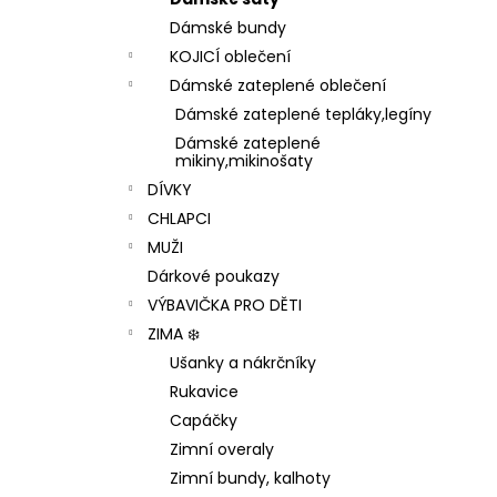
1 199 Kč
l
Dámské bundy
KOJICÍ oblečení
Dámské zateplené oblečení
Dámské zateplené tepláky,legíny
Dámské zateplené
mikiny,mikinošaty
DÍVKY
CHLAPCI
MUŽI
Dárkové poukazy
VÝBAVIČKA PRO DĚTI
ZIMA ❄️
Ušanky a nákrčníky
Rukavice
Capáčky
Zimní overaly
Zimní bundy, kalhoty