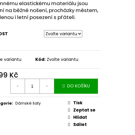
emnému elastickému materiálu jsou
lní na běžné nošení, procházky městem,
enou i letní posezení s přáteli.
OST
te variantu
Kód:
Zvolte variantu
499 Kč
ná
DO KOŠÍKU
:
Tisk
gorie
:
Dámské šaty
Zeptat se
Hlídat
Sdílet