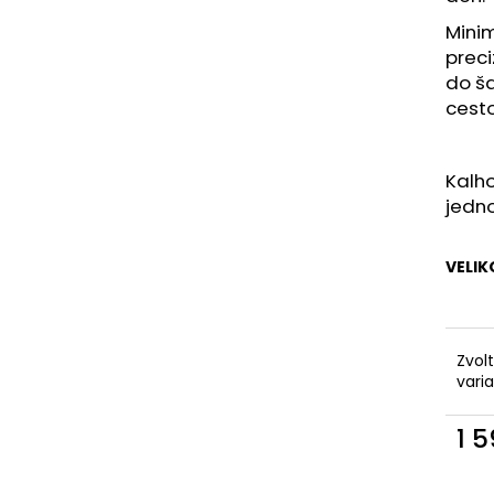
KAPSAMI
2 199 Kč
Minim
2 099 Kč
preci
do ša
cesto
Kalho
jedno
VELIK
Zvol
vari
1 
Měr
cena