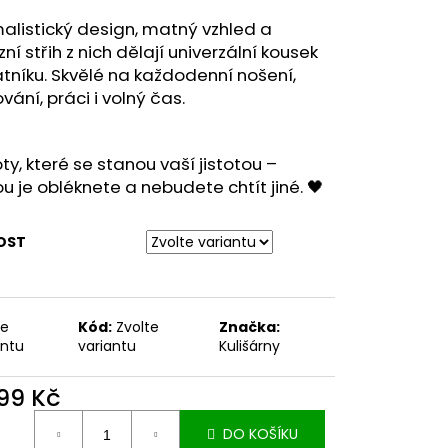
alistický design, matný vzhled a
zní střih z nich dělají univerzální kousek
tníku. Skvělé na každodenní nošení,
vání, práci i volný čas.
ty, které se stanou vaší jistotou –
u je obléknete a nebudete chtít jiné. 🖤
OST
te
Kód:
Zvolte
Značka:
antu
variantu
Kulišárny
599 Kč
ná
DO KOŠÍKU
: