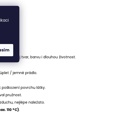
kaci
asím
zachová svůj tvar, barvu i dlouhou životnost.
plet / jemné prádlo.
k poškození povrchu látky.
val pružnost.
 vzduchu, nejlépe naležato.
ax. 110 °C)
.