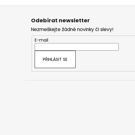
Z
á
Odebírat newsletter
p
Nezmeškejte žádné novinky či slevy!
a
t
E-mail
í
PŘIHLÁSIT SE