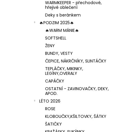
WARMKEEPER - přechodové,
hřejivé oblečení
Deky s beránkem
🔥PODZIM 2025🔥
🔥WARM MÁNIE🔥
SOFTSHELL
ŽENY
BUNDY, VESTY
ČEPICE, NÁKRČNÍKY, SLINTÁČKY
TEPLÁČKY, MIKINKY,
LEGÍNY,OVERALY
CAPÁČKY
OSTATNÍ - ZAVINOVAČKY, DEKY,
APOD.
LÉTO 2026
ROSE
KLOBOUČKY,KŠILTOVKY, ŠÁTKY
ŠATIČKY
KRAŤÁSKY, SUKÝNKY