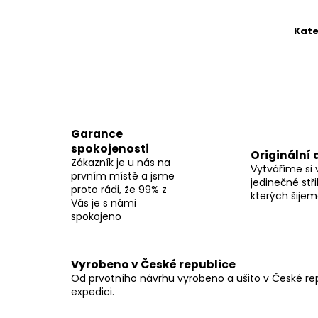
Kate
Garance
spokojenosti
Originální 
Zákazník je u nás na
Vytváříme si 
prvním místě a jsme
jedinečné stři
proto rádi, že 99% z
kterých šije
Vás je s námi
spokojeno
Vyrobeno v České republice
Od prvotního návrhu vyrobeno a ušito v České repu
expedici.