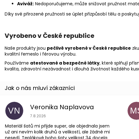
Aviváž:
Nedoporučujeme, může snižovat pružnost mater
Díky své přirozené pružnosti se úplet přizpůsobí tělu a poskyt
Vyrobeno v České republice
Naše produkty jsou
pečlivě vyrobené v České republice
zk
kvalitní řemeslo i férovou výrobu.
Používáme
atestované a bezpečné látky
, které splňují př
kvalita, zdravotní nezávadnost i dlouhá životnost každého kus
Veronika Naplavova
VN
M
Hodnocení obchodu je 4 z 5 hvězdiček.
7.8.2026
Materiál šatů mi přijde super, ale objednala jsem
už ani nevím kolik druhů a velikostí, ale žádné mi
nesedí. Teplákové boho šaty velikost 34 docela