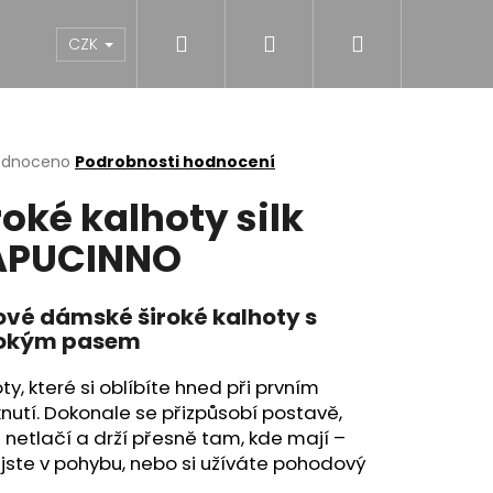
Hledat
Přihlášení
Nákupní
NY
DÍVKY
CHLAPCI
MUŽI
Dárk
CZK
košík
rné
odnoceno
Podrobnosti hodnocení
cení
roké kalhoty silk
ktu
APUCINNO
ček.
ové dámské široké kalhoty s
okým pasem
ty, které si oblíbíte hned při prvním
nutí. Dokonale se přizpůsobí postavě,
 netlačí a drží přesně tam, kde mají –
 jste v pohybu, nebo si užíváte pohodový
NĚ MIDI BLACK S