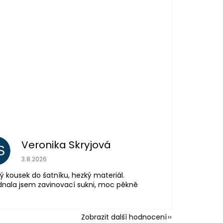
Veronika Skryjová
S
Hodnocení obchodu je 5 z 5 hvězdiček.
3.8.2026
ý kousek do šatníku, hezký materiál.
nala jsem zavinovací sukni, moc pěkně
Zobrazit další hodnocení