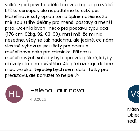
velké. -pod prsy to udělá takovou kapsu, pro větší
bříško asi super, ale nepodtrhne to úzký pas.
Mušelínové šaty oproti tomu úplně natěsno. Za
mě jsou střihy dělány pro menší postavy a menší
prsa. Ocenila bych i něco pro postavu typu cca
(176 cm, 62kg, 92-63-93), mrzí mě, že mi nic
nesedne, vždy se tak nadchnu, ale jediné, co nám
vlastně vyhovuje jsou šaty pro dceru a
mušelínová deka pro miminko. Přitom u
mušelínových šatů by bylo opravdu pěkné, kdyby
ukázaly i trochu z výstřihu. Ale překřížení je dělané
moc vysoko. Nejraději bych sem dala i fotky pro
představu, ale bohužel to nejde ☹️
Helena Laurinova
HL
V
Hodnocení obchodu je 5 z 5 hvězdiček.
4.8.2026
Krásn
Objed
sedí.