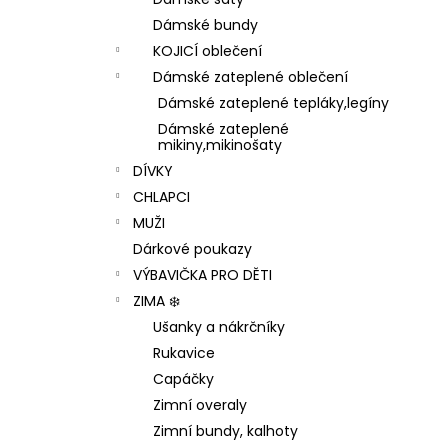
1 199 Kč
l
Dámské bundy
KOJICÍ oblečení
Dámské zateplené oblečení
Dámské zateplené tepláky,legíny
Dámské zateplené
mikiny,mikinošaty
DÍVKY
CHLAPCI
MUŽI
Dárkové poukazy
VÝBAVIČKA PRO DĚTI
ZIMA ❄️
Ušanky a nákrčníky
Rukavice
Capáčky
Zimní overaly
Zimní bundy, kalhoty