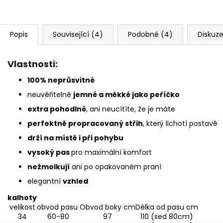
Popis
Související (4)
Podobné (4)
Diskuz
Vlastnosti:
100% neprůsvitné
neuvěřitelně
jemné a měkké jako peříčko
extra pohodlné
, ani neucítíte, že je máte
perfektně propracovaný střih
, který lichotí postavě
drží na místě i při pohybu
vysoký pas
pro maximální komfort
nežmolkují
ani po opakovaném praní
elegantní
vzhled
kalhoty
velikost
obvod pasu
Obvod boky cm
Délka od pasu cm
34
60-80
97
110 (sed 80cm)