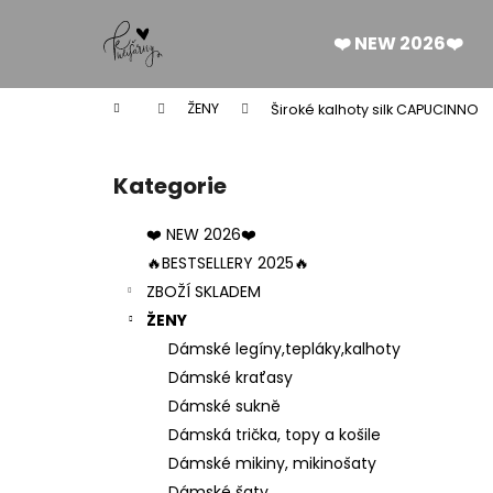
K
Přejít
na
o
❤️ NEW 2026❤️
obsah
Zpět
Zpět
š
do
do
í
Domů
ŽENY
Široké kalhoty silk CAPUCINNO
k
obchodu
obchodu
P
o
Kategorie
Přeskočit
s
kategorie
t
❤️ NEW 2026❤️
r
🔥BESTSELLERY 2025🔥
a
ZBOŽÍ SKLADEM
n
ŽENY
n
Dámské legíny,tepláky,kalhoty
í
Dámské kraťasy
p
Dámské sukně
a
Dámská trička, topy a košile
n
Dámské mikiny, mikinošaty
DÁMSKÉ BERMUDY SILK BLACK
e
Dámské šaty