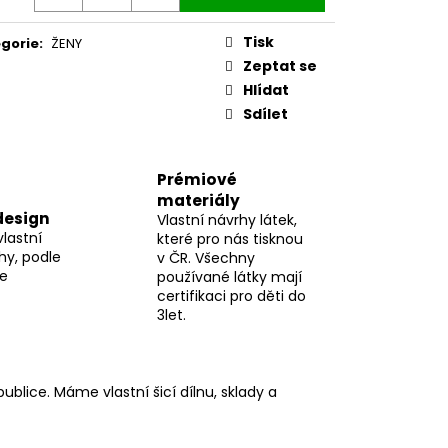
Tisk
gorie
:
ŽENY
Zeptat se
Hlídat
Sdílet
Prémiové
materiály
design
Vlastní návrhy látek,
vlastní
které pro nás tisknou
hy, podle
v ČR. Všechny
me
používané látky mají
certifikaci pro děti do
3let.
blice. Máme vlastní šicí dílnu, sklady a