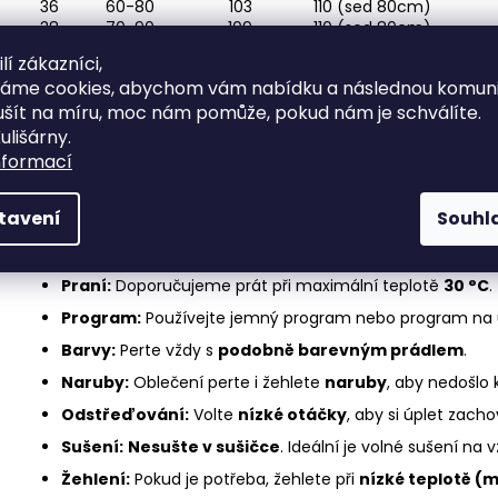
36
60-80
103
110 (sed 80cm)
38
70-90
109
110 (sed 80cm)
40
70-90
116
110 (sed 80cm)
lí zákazníci,
42
85-95
122
110 (sed 80cm)
váme cookies, abychom vám nabídku a následnou komuni
44
85-95
128
110 (sed 80cm)
ušít na míru, moc nám pomůže, pokud nám je schválíte.
46
100 -110
135
110 (sed 80cm)
ulišárny.
Materiál:60%viskóza, 30%polyamid, 10%elastan
nformací
Údržba
tavení
Souhl
Úplet je pružný a pohodlný materiál, který si při správné péči 
Praní:
Doporučujeme prát při maximální teplotě
30 °C
.
Program:
Používejte jemný program nebo program na ú
Barvy:
Perte vždy s
podobně barevným prádlem
.
Naruby:
Oblečení perte i žehlete
naruby
, aby nedošlo 
Odstřeďování:
Volte
nízké otáčky
, aby si úplet zacho
Sušení:
Nesušte v sušičce
. Ideální je volné sušení na
Žehlení:
Pokud je potřeba, žehlete při
nízké teplotě (m