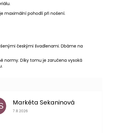
iálu.
uje maximální pohodlí při nošení.
ušenými českými švadlenami. Dbáme na
ísné normy. Díky tomu je zaručena vysoká
u.
Markéta Sekaninová
S
Hodnocení obchodu je 5 z 5 hvězdiček.
7.8.2026