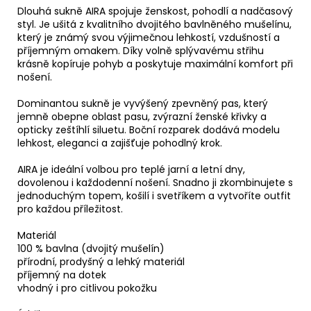
Dlouhá sukně AIRA spojuje ženskost, pohodlí a nadčasový
styl. Je ušitá z kvalitního dvojitého bavlněného mušelínu,
který je známý svou výjimečnou lehkostí, vzdušností a
příjemným omakem. Díky volně splývavému střihu
krásně kopíruje pohyb a poskytuje maximální komfort při
nošení.
Dominantou sukně je vyvýšený zpevněný pas, který
jemně obepne oblast pasu, zvýrazní ženské křivky a
opticky zeštíhlí siluetu. Boční rozparek dodává modelu
lehkost, eleganci a zajišťuje pohodlný krok.
AIRA je ideální volbou pro teplé jarní a letní dny,
dovolenou i každodenní nošení. Snadno ji zkombinujete s
jednoduchým topem, košilí i svetříkem a vytvoříte outfit
pro každou příležitost.
Materiál
100 % bavlna (dvojitý mušelín)
přírodní, prodyšný a lehký materiál
příjemný na dotek
vhodný i pro citlivou pokožku