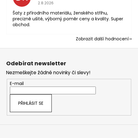
Hodnocení obchodu je 5 z 5 hvězdiček.
2.8.2026
Šaty z přírodního materiálu, ženského střihu,
precizně ušité, výborný poměr ceny a kvality. Super
obchod.
Zobrazit další hodnocení
Z
á
Odebírat newsletter
p
Nezmeškejte žádné novinky či slevy!
a
t
E-mail
í
PŘIHLÁSIT SE