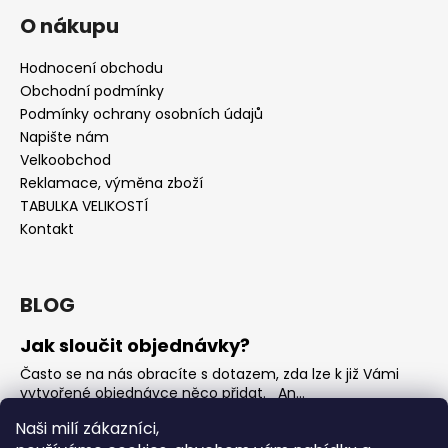
O nákupu
Hodnocení obchodu
Obchodní podmínky
Podmínky ochrany osobních údajů
Napište nám
Velkoobchod
Reklamace, výměna zboží
TABULKA VELIKOSTÍ
Kontakt
BLOG
Jak sloučit objednávky?
Často se na nás obracíte s dotazem, zda lze k již Vámi
vytvořené objednávce něco přidat. An...
Jak vybrat rostoucí overal na jaro?
Naši milí zákazníci,