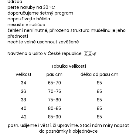
Údržba
perte naruby na 30 °C
doporučujeme šetrný program
nepoužívejte bělidla
nesušte v sušičce
žehlení není nutné, přirozená struktura mušelínu je jeho
předností
nechte volně uschnout zavěšené
Navrženo a ušito v České republice. 🇨🇿🌿
Tabulka velikostí
Velikost
pas cm
délka od pasu cm
34
65-70
85
36
70-75
85
38
75-80
85
40
80-85
85
42
85-90
85
pozn. ušijeme i větší, či upravíme. Stačí nám míry napsat
do poznámky k objednávce