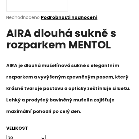
a
j
Průměrné
Neohodnoceno
Podrobnosti hodnocení
í
hodnocení
AIRA dlouhá sukně s
produktu
t
je
?
rozparkem MENTOL
0,0
z
5
hvězdiček.
AIRA je dlouhá mušelínová sukně s elegantním
HLEDAT
rozparkem a vyvýšeným zpevněným pasem, který
krásně tvaruje postavu a opticky zeštíhluje siluetu.
D
Lehký a prodyšný bavlněný mušelín zajišťuje
o
maximální pohodlí po celý den.
p
o
r
VELIKOST
u