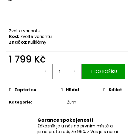
č
u
j
e
m
Zvolte variantu
e
Kód:
Zvolte variantu
Značka:
Kulišárny
ZAVINOVACÍ
1 799 Kč
SUKNĚ
MIDI
BLACK
Měrná
S
DO KOŠÍKU
cena:
KAPSAMI
2
099
Zeptat se
Hlídat
Sdílet
Kč
Kategorie
:
ŽENY
Garance spokojenosti
Zákazník je u nás na prvním místě a
jsme proto rádi, že 99% z Vás je s námi