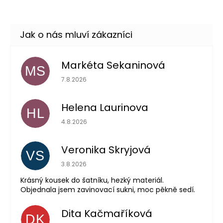
Markéta Sekaninová
MS
Hodnocení obchodu je 5 z 5 hvězdiček.
7.8.2026
Helena Laurinova
HL
Hodnocení obchodu je 5 z 5 hvězdiček.
4.8.2026
Veronika Skryjová
VS
Hodnocení obchodu je 5 z 5 hvězdiček.
3.8.2026
Krásný kousek do šatníku, hezký materiál.
Objednala jsem zavinovací sukni, moc pěkně sedí.
Dita Kačmaříková
DK