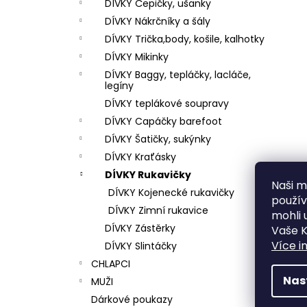
DÍVKY Čepičky, ušanky
DÍVKY Nákrčníky a šály
DÍVKY Trička,body, košile, kalhotky
DÍVKY Mikinky
DÍVKY Baggy, tepláčky, lacláče,
legíny
DÍVKY teplákové soupravy
DÍVKY Capáčky barefoot
DÍVKY Šatičky, sukýnky
DÍVKY Kraťásky
DÍVKY Rukavičky
Naši mi
DÍVKY Kojenecké rukavičky
použí
DÍVKY Zimní rukavice
mohli 
DÍVKY Zástěrky
Vaše K
Více i
DÍVKY Slintáčky
CHLAPCI
Nas
MUŽI
Dárkové poukazy