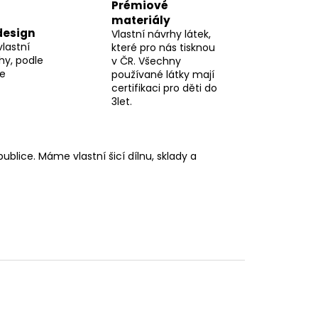
Prémiové
materiály
design
Vlastní návrhy látek,
vlastní
které pro nás tisknou
hy, podle
v ČR. Všechny
me
používané látky mají
certifikaci pro děti do
3let.
blice. Máme vlastní šicí dílnu, sklady a