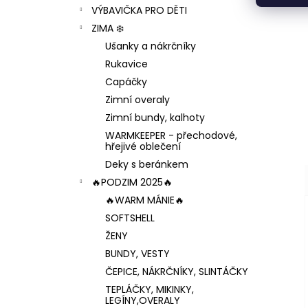
VÝBAVIČKA PRO DĚTI
ZIMA ❄️
Ušanky a nákrčníky
Rukavice
Capáčky
Zimní overaly
Zimní bundy, kalhoty
WARMKEEPER - přechodové,
hřejivé oblečení
Deky s beránkem
🔥PODZIM 2025🔥
🔥WARM MÁNIE🔥
SOFTSHELL
ŽENY
BUNDY, VESTY
ČEPICE, NÁKRČNÍKY, SLINTÁČKY
TEPLÁČKY, MIKINKY,
LEGÍNY,OVERALY