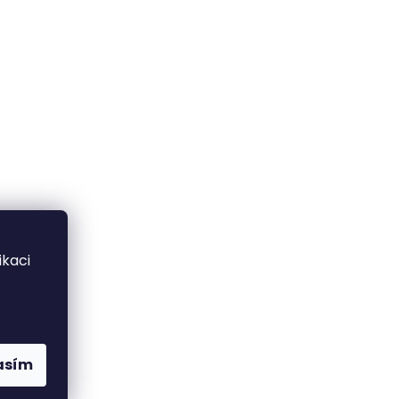
kaci
PES
asím