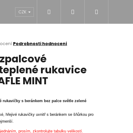
Hledat
Přihlášení
Nákupní
NY
DÍVKY
CHLAPCI
MUŽI
Dárk
CZK
košík
rné
nocení
Podrobnosti hodnocení
cení
zpalcové
ktu
teplené rukavice
FLE MINT
ček.
é rukavičky s beránkem bez palce světle zelené
ké, hřejivé rukavičky uvnitř s beránkem se šňůrkou pro
ejmenší.
NĚ MIDI BLACK S
jednáním, prosím, zkontrolujte tabulku velikostí.