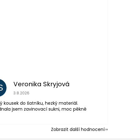
Veronika Skryjová
S
Hodnocení obchodu je 5 z 5 hvězdiček.
3.8.2026
ý kousek do šatníku, hezký materiál.
nala jsem zavinovací sukni, moc pěkně
Zobrazit další hodnocení