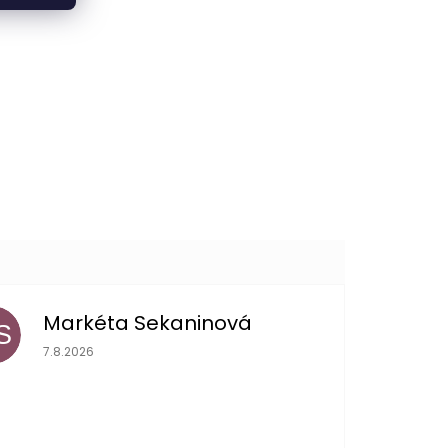
Markéta Sekaninová
S
Hodnocení obchodu je 5 z 5 hvězdiček.
7.8.2026