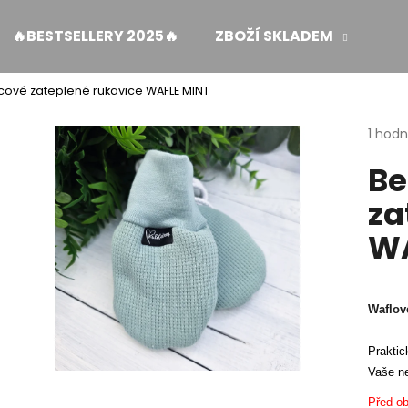
🔥BESTSELLERY 2025🔥
ZBOŽÍ SKLADEM
ŽE
cové zateplené rukavice WAFLE MINT
Co potřebujete najít?
Průmě
1 hod
hodno
Be
produ
HLEDAT
je
za
5,0
z
WA
5
Doporučujeme
hvězdi
Waflov
Praktic
Vaše n
MUŠELÍNOVÉ ŠATY KATE S KAPSAMI WINE
ZAVINOVACÍ SUK
Před ob