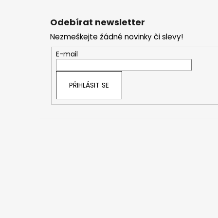
Z
á
Odebírat newsletter
p
Nezmeškejte žádné novinky či slevy!
a
t
E-mail
í
PŘIHLÁSIT SE