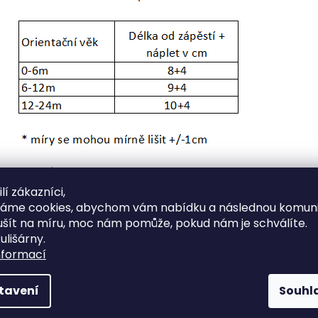
Materiál :
lí zákazníci,
Vrchní část: wafle 100% bavlna
váme cookies, abychom vám nabídku a následnou komuni
Vnitřní strana, velmi kvalitní hřejivý heboučký beránek 100% 
ušít na míru, moc nám pomůže, pokud nám je schválíte.
PZH certifikát; Öko-Tex Standard 100
ulišárny.
nformací
Údržba látky
tavení
Souhl
Praní - Maximální teplota 30 °C