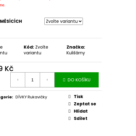
me.
 MĚSÍCÍCH
te
Kód:
Zvolte
Značka:
antu
variantu
Kulišárny
9 Kč
ná
DO KOŠÍKU
:
Tisk
gorie
:
DÍVKY Rukavičky
Zeptat se
Hlídat
Sdílet