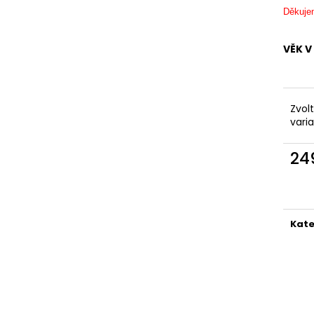
KAPSAMI
2 199 Kč
Děkuje
2 099 Kč
VĚK V
Zvol
vari
24
Měr
cena
Kate