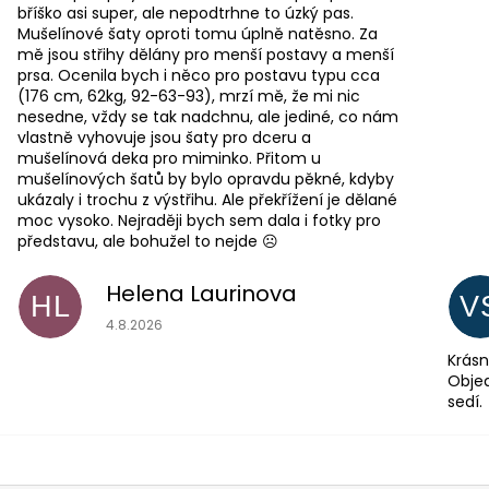
bříško asi super, ale nepodtrhne to úzký pas.
Mušelínové šaty oproti tomu úplně natěsno. Za
mě jsou střihy dělány pro menší postavy a menší
prsa. Ocenila bych i něco pro postavu typu cca
(176 cm, 62kg, 92-63-93), mrzí mě, že mi nic
nesedne, vždy se tak nadchnu, ale jediné, co nám
vlastně vyhovuje jsou šaty pro dceru a
mušelínová deka pro miminko. Přitom u
mušelínových šatů by bylo opravdu pěkné, kdyby
ukázaly i trochu z výstřihu. Ale překřížení je dělané
moc vysoko. Nejraději bych sem dala i fotky pro
představu, ale bohužel to nejde ☹️
Helena Laurinova
HL
V
Hodnocení obchodu je 5 z 5 hvězdiček.
4.8.2026
Krásn
Objed
sedí.