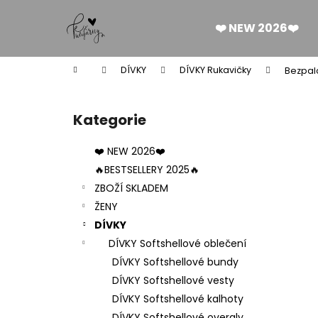
K
Přejít
na
o
❤️ NEW 2026❤️
obsah
Zpět
Zpět
š
do
do
í
Domů
DÍVKY
DÍVKY Rukavičky
Bezpal
k
obchodu
obchodu
P
o
Kategorie
Přeskočit
s
kategorie
t
❤️ NEW 2026❤️
r
🔥BESTSELLERY 2025🔥
a
ZBOŽÍ SKLADEM
n
ŽENY
n
DÍVKY
í
DÍVKY Softshellové oblečení
p
DÍVKY Softshellové bundy
a
DÍVKY Softshellové vesty
n
DÍVKY Softshellové kalhoty
DÁMSKÉ BERMUDY SILK BLACK
e
DÍVKY Softshellové overaly