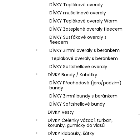
DÍVKY Teplákové overaly
DÍVKY mušelínové overaly
DÍVKY Teplákové overaly Warm
DÍVKY Zateplené overaly fleecem
DÍVKY Šusťákové overaly s
fleecem
DÍVKY Zimní overaly s beránkem
Teplákové overaly s beránkem
DÍVKY Softshellové overaly
DÍVKY Bundy / Kabátky
DÍVKY Přechodové (jaro/podzim)
bundy
DÍVKY Zimní bundy s beránkem
DÍVKY Softshellové bundy
DÍVKY Vesty
DÍVKY Čelenky vázací, turban,
korunky, gumičky do vlasů
DÍVKY klobouky, šátky