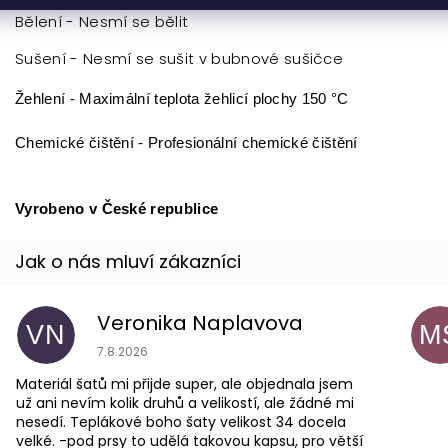
Bělení - Nesmí se bělit
Sušení - Nesmí se sušit v bubnové sušičce
Žehlení - Maximální teplota žehlicí plochy 150 °C
Chemické čištění - Profesionální chemické čištění
Vyrobeno v České republice
Veronika Naplavova
VN
M
Hodnocení obchodu je 4 z 5 hvězdiček.
7.8.2026
Materiál šatů mi přijde super, ale objednala jsem
už ani nevím kolik druhů a velikostí, ale žádné mi
nesedí. Teplákové boho šaty velikost 34 docela
velké. -pod prsy to udělá takovou kapsu, pro větší