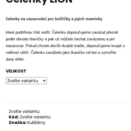
je
a
0,0
z
j
5
čelenky na zavazování pro holčičky a jejich maminky
í
hvězdiček.
t
které podtrhnou Váš outfit.
Čelenku doporučujeme zavázat přesně
?
podle obvodu hlavičky a pak už můžete nechat zavázanou a jen
nasazovat.
Pokud chcete docílit dvojité mašle, doporučujeme koupit o
velikost větší. Čelenku zavážete jako tkaničku od bot a vytvoříte
daný efekt.
HLEDAT
VELIKOST
D
o
p
o
Zvolte variantu
Kód:
Zvolte variantu
r
Značka:
Kulišárny
u