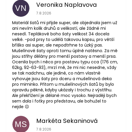
Veronika Naplavova
VN
Hodnocení obchodu je 4 z 5 hvězdiček.
7.8.2026
Materiál šatů mi přijde super, ale objednala jsem už
ani nevím kolik druhů a velikostí, ale žádné mi
nesedí. Teplákové boho šaty velikost 34 docela
velké. -pod prsy to udělá takovou kapsu, pro větší
bříško asi super, ale nepodtrhne to úzký pas.
Mušelínové šaty oproti tomu úplně natěsno. Za mě
jsou střihy dělány pro menší postavy a menší prsa.
Ocenila bych i něco pro postavu typu cca (176 cm,
62kg, 92-63-93), mrzí mě, že mi nic nesedne, vždy
se tak nadchnu, ale jediné, co nám vlastně
vyhovuje jsou šaty pro dceru a mušelínová deka
pro miminko. Přitom u mušelínových šatů by bylo
opravdu pěkné, kdyby ukázaly i trochu z výstřihu.
Ale překřížení je dělané moc vysoko. Nejraději bych
sem dala i fotky pro představu, ale bohužel to
nejde ☹️
Markéta Sekaninová
MS
Hodnocení obchodu je 5 z 5 hvězdiček.
7.8.2026