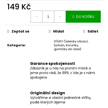
č
149 Kč
u
j
Měrná
e
DO KOŠÍKU
cena:
m
e
Zeptat se
Hlídat
Sdílet
MUŠELÍNOVÉ
DÍVKY Čelenky vázací,
ŠATY
Kategorie
:
turban, korunky,
KATE
gumičky do vlasů
S
KAPSAMI
WINE
Garance spokojenosti
2
Zákazník je u nás na prvním místě a
199
jsme proto rádi, že 99% z Vás je s námi
Kč
spokojeno
Originální design
Vytváříme si vlastní jedinečné střihy,
podle kterých šijeme