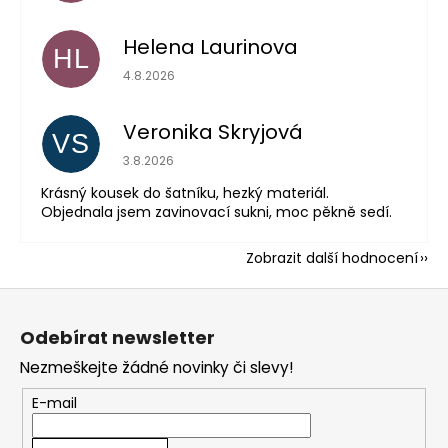
Helena Laurinova
HL
Hodnocení obchodu je 5 z 5 hvězdiček.
4.8.2026
Veronika Skryjová
VS
Hodnocení obchodu je 5 z 5 hvězdiček.
3.8.2026
Krásný kousek do šatníku, hezký materiál.
Objednala jsem zavinovací sukni, moc pěkně sedí.
Zobrazit další hodnocení
Z
á
Odebírat newsletter
p
Nezmeškejte žádné novinky či slevy!
a
t
E-mail
í