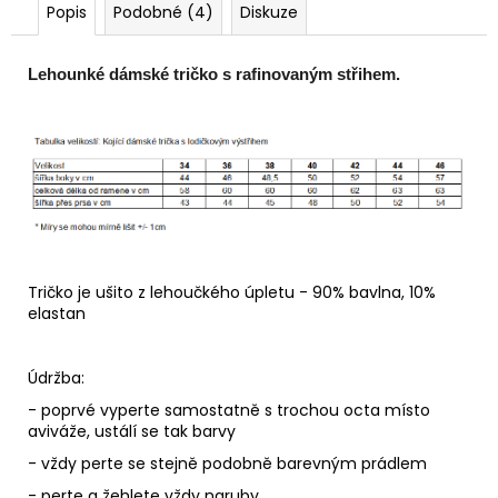
Popis
Podobné (4)
Diskuze
Lehounké dámské tričko s rafinovaným střihem.
Tričko je ušito z lehoučkého úpletu -
90% bavlna, 10%
elastan
Údržba:
- poprvé vyperte samostatně s trochou octa místo
aviváže, ustálí se tak barvy
- vždy perte se stejně podobně barevným prádlem
- perte a žehlete vždy naruby