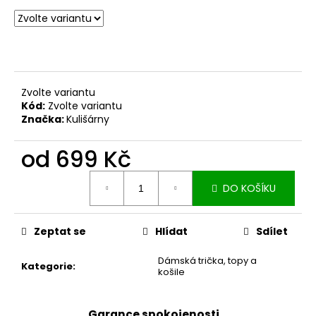
č
u
j
e
m
e
Zvolte variantu
Kód:
Zvolte variantu
Značka:
Kulišárny
DÁMSKÉ
BERMUDY
SILK
od
699 Kč
BLACK
1
Měrná
199
DO KOŠÍKU
cena:
Kč
Zeptat se
Hlídat
Sdílet
Dámská trička, topy a
Kategorie
:
košile
Garance spokojenosti