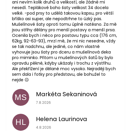
ani nevím kolik druhů a velikostí, ale žádné mi
nesedí. Teplákové boho šaty velikost 34 docela
velké. -pod prsy to udělá takovou kapsu, pro větší
bříško asi super, ale nepodtrhne to úzký pas.
Mušelínové šaty oproti tomu úplně natěsno. Za mě
jsou střihy dělány pro menší postavy a menší prsa.
Ocenila bych i něco pro postavu typu cca (176 cm,
62kg, 92-63-93), mrzí mě, že mi nic nesedne, vždy
se tak nadchnu, ale jediné, co nám vlastně
vyhovuje jsou šaty pro dceru a mušelínová deka
pro miminko. Přitom u mušelínových šatů by bylo
opravdu pěkné, kdyby ukázaly i trochu z výstřihu.
Ale překřížení je dělané moc vysoko. Nejraději bych
sem dala i fotky pro představu, ale bohužel to
nejde ☹️
Markéta Sekaninová
MS
Hodnocení obchodu je 5 z 5 hvězdiček.
7.8.2026
Helena Laurinova
HL
Hodnocení obchodu je 5 z 5 hvězdiček.
4.8.2026