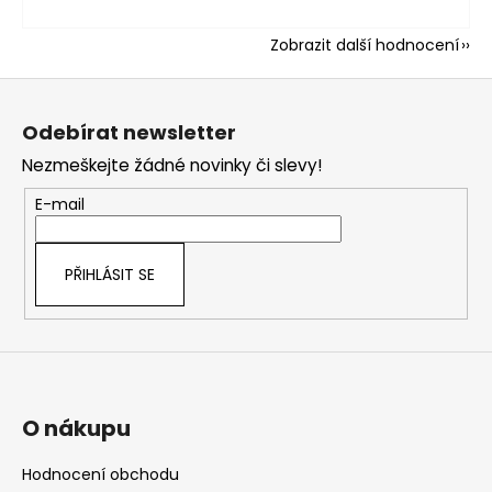
Zobrazit další hodnocení
Z
á
Odebírat newsletter
p
Nezmeškejte žádné novinky či slevy!
a
t
E-mail
í
PŘIHLÁSIT SE
O nákupu
Hodnocení obchodu