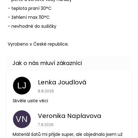
- teplota praní 30°C
- žehlení max 110°C
- nevhodné do sušičky
Vyrobeno v České republice.
Lenka Joudlová
LJ
Hodnocení obchodu je 5 z 5 hvězdiček.
8.8.2026
Skvěle usite věci
Veronika Naplavova
VN
Hodnocení obchodu je 4 z 5 hvězdiček.
7.8.2026
Materiál šatů mi přijde super, ale objednala jsem už