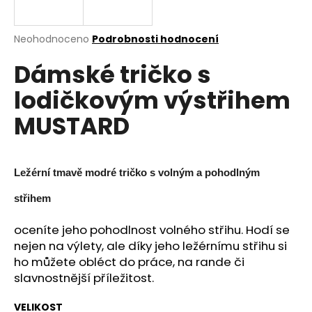
a
j
Průměrné
Neohodnoceno
Podrobnosti hodnocení
í
hodnocení
Dámské tričko s
produktu
t
je
?
lodičkovým výstřihem
0,0
z
MUSTARD
5
hvězdiček.
HLEDAT
Ležérní tmavě modré tričko s volným a pohodlným
střihem
D
oceníte jeho pohodlnost volného střihu. Hodí se
o
nejen na výlety, ale díky jeho ležérnímu střihu si
p
ho můžete obléct do práce, na rande či
o
slavnostnější příležitost.
r
u
VELIKOST