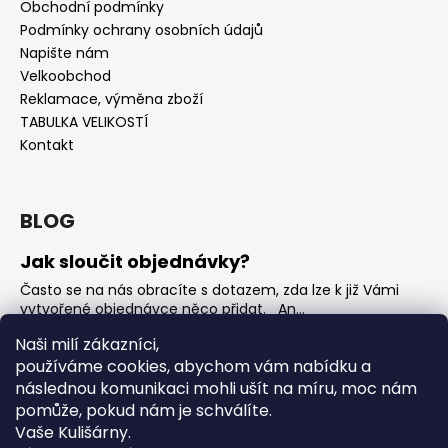
Obchodní podmínky
Podmínky ochrany osobních údajů
Napište nám
Velkoobchod
Reklamace, výměna zboží
TABULKA VELIKOSTÍ
Kontakt
BLOG
Jak sloučit objednávky?
Často se na nás obracíte s dotazem, zda lze k již Vámi
vytvořené objednávce něco přidat. An...
Jak vybrat rostoucí overal na jaro?
Naši milí zákazníci,
používáme cookies, abychom vám nabídku a
Nejčastější otázka, kterou od Vás teď dostáváme je, jak
vybrat rostoucí overal na nadcházející jarní...
následnou komunikaci mohli ušít na míru, moc nám
pomůže, pokud nám je schválíte.
OVERALY jaké jsou mezi nimi rozdíly
Vaše Kulišárny.
Overaly jsou velmi oblíbeným kouskem. Snadno se