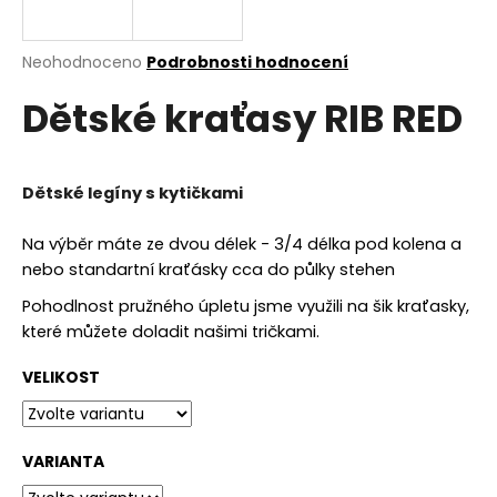
a
j
Průměrné
Neohodnoceno
Podrobnosti hodnocení
í
hodnocení
Dětské kraťasy RIB RED
produktu
t
je
?
0,0
z
5
Dětské legíny s kytičkami
hvězdiček.
Na výběr máte ze dvou délek - 3/4 délka pod kolena a
HLEDAT
nebo standartní kraťásky cca do půlky stehen
Pohodlnost pružného úpletu jsme využili na šik kraťasky,
které můžete doladit našimi tričkami.
D
o
VELIKOST
p
o
r
VARIANTA
u