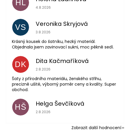
HL
Hodnocení obchodu je 5 z 5 hvězdiček.
4.8.2026
Veronika Skryjová
VS
Hodnocení obchodu je 5 z 5 hvězdiček.
3.8.2026
Krásný kousek do šatníku, hezký materiál.
Objednala jsem zavinovací sukni, moc pěkně sedí.
Dita Kačmaříková
DK
Hodnocení obchodu je 5 z 5 hvězdiček.
2.8.2026
Šaty z přírodního materiálu, ženského střihu,
precizně ušité, výborný poměr ceny a kvality. Super
obchod.
Helga Ševčíková
HŠ
Hodnocení obchodu je 5 z 5 hvězdiček.
2.8.2026
Zobrazit další hodnocení