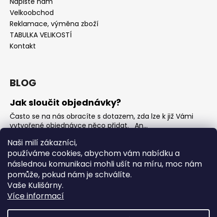
Napište nám
Velkoobchod
Reklamace, výměna zboží
TABULKA VELIKOSTÍ
Kontakt
BLOG
Jak sloučit objednávky?
Často se na nás obracíte s dotazem, zda lze k již Vámi
vytvořené objednávce něco přidat. An...
Jak vybrat rostoucí overal na jaro?
Naši milí zákazníci,
používáme cookies, abychom vám nabídku a
Nejčastější otázka, kterou od Vás teď dostáváme je, jak
vybrat rostoucí overal na nadcházející jarní...
následnou komunikaci mohli ušít na míru, moc nám
pomůže, pokud nám je schválíte.
OVERALY jaké jsou mezi nimi rozdíly
Vaše Kulišárny.
Overaly jsou velmi oblíbeným kouskem. Snadno se
Více informací
oblékají, nevykasávají se a přebalování je hračka. ...