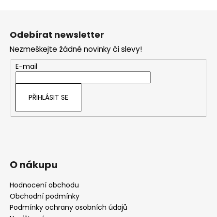
Z
á
Odebírat newsletter
p
Nezmeškejte žádné novinky či slevy!
a
t
E-mail
í
PŘIHLÁSIT SE
O nákupu
Hodnocení obchodu
Obchodní podmínky
Podmínky ochrany osobních údajů