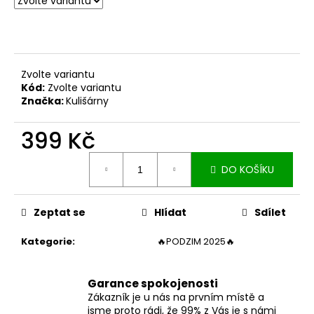
č
u
j
e
m
Zvolte variantu
e
Kód:
Zvolte variantu
Značka:
Kulišárny
DÁMSKÉ
BERMUDY
399 Kč
SILK
BLACK
Měrná
DO KOŠÍKU
cena:
1
199
Kč
Zeptat se
Hlídat
Sdílet
Kategorie
:
🔥PODZIM 2025🔥
Garance spokojenosti
Zákazník je u nás na prvním místě a
jsme proto rádi, že 99% z Vás je s námi