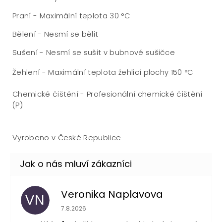
Praní - Maximální teplota 30 °C
Bělení - Nesmí se bělit
Sušení - Nesmí se sušit v bubnové sušičce
Žehlení - Maximální teplota žehlicí plochy 150 °C
Chemické čištění - Profesionální chemické čištění
(P)
Vyrobeno v České Republice
Veronika Naplavova
VN
Hodnocení obchodu je 4 z 5 hvězdiček.
7.8.2026