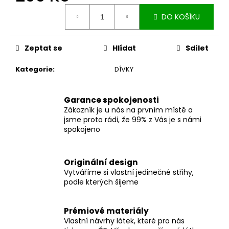
č
Měrná
u
DO KOŠÍKU
cena:
j
e
m
Zeptat se
Hlídat
Sdílet
e
Kategorie
:
DÍVKY
ZAVINOVACÍ
SUKNĚ
Garance spokojenosti
MIDI
Zákazník je u nás na prvním místě a
BLACK
jsme proto rádi, že 99% z Vás je s námi
S
spokojeno
KAPSAMI
2
099
Kč
Originální design
Vytváříme si vlastní jedinečné střihy,
podle kterých šijeme
Prémiové materiály
Vlastní návrhy látek, které pro nás