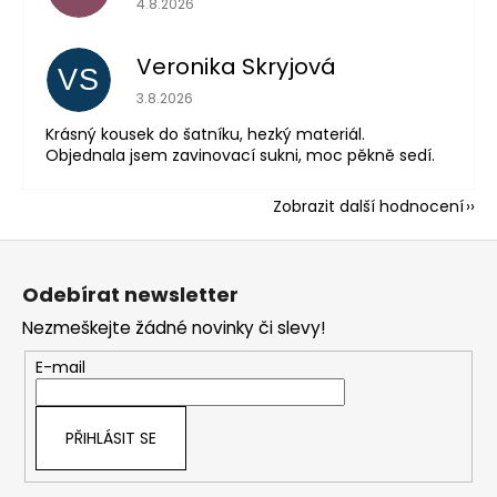
4.8.2026
Veronika Skryjová
VS
Hodnocení obchodu je 5 z 5 hvězdiček.
3.8.2026
Krásný kousek do šatníku, hezký materiál.
Objednala jsem zavinovací sukni, moc pěkně sedí.
Zobrazit další hodnocení
Z
á
Odebírat newsletter
p
Nezmeškejte žádné novinky či slevy!
a
t
E-mail
í
PŘIHLÁSIT SE