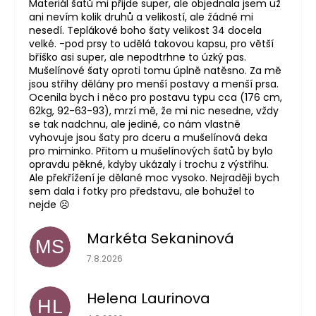
Materiál šatů mi přijde super, ale objednala jsem už
ani nevím kolik druhů a velikostí, ale žádné mi
nesedí. Teplákové boho šaty velikost 34 docela
velké. -pod prsy to udělá takovou kapsu, pro větší
bříško asi super, ale nepodtrhne to úzký pas.
Mušelínové šaty oproti tomu úplně natěsno. Za mě
jsou střihy dělány pro menší postavy a menší prsa.
Ocenila bych i něco pro postavu typu cca (176 cm,
62kg, 92-63-93), mrzí mě, že mi nic nesedne, vždy
se tak nadchnu, ale jediné, co nám vlastně
vyhovuje jsou šaty pro dceru a mušelínová deka
pro miminko. Přitom u mušelínových šatů by bylo
opravdu pěkné, kdyby ukázaly i trochu z výstřihu.
Ale překřížení je dělané moc vysoko. Nejraději bych
sem dala i fotky pro představu, ale bohužel to
nejde ☹️
Markéta Sekaninová
MS
Hodnocení obchodu je 5 z 5 hvězdiček.
7.8.2026
Helena Laurinova
HL
Hodnocení obchodu je 5 z 5 hvězdiček.