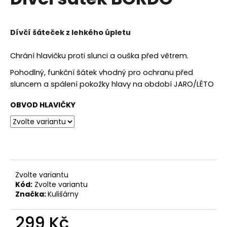
je
a
0,0
z
j
5
Dívčí šáteček z lehkého úpletu
í
hvězdiček.
t
Chrání hlavičku proti slunci a ouška před větrem.
?
Pohodlný, funkční šátek vhodný pro ochranu před
sluncem a spálení pokožky hlavy na období JARO/LÉTO
OBVOD HLAVIČKY
HLEDAT
D
o
Zvolte variantu
p
Kód:
Zvolte variantu
o
Značka:
Kulišárny
r
u
299 Kč