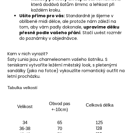
která dodává šatům šmrnc a lehkost při
každém kroku.
Ušito přímo pro vás:
Standardně je šijeme v
oblíbené midi délce, ale protože nám záleží na
tom, aby vám padly dokonale,
upravíme délku
přesně podle vašeho přání
. Stačí uvést rozměr
do poznámky v objednávce.
Kam v nich vyrazit?
Šaty Lunia jsou chameleonem vašeho šatníku. S
teniskami vytvoříte ležérní městský look, s pletenými
sandálky (jako na fotce) vykouzlíte romantický outfit na
letní procházku.
Tabulka velkostí
Obvod pas
Celková délka
Velikost
+-10cm)
34
65
125
128
36-38
70