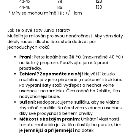
128
40-42
78
130
44-46
86
* Míry se mohou mírně lišit +/- 1cm
Jak se o své šaty Lunia starat?
Mušelín je milován pro svou nenáročnost. Aby vám šaty
dělaly radost dlouhá léta, stačí dodržet pár
jednoduchých kroků:
Praní:
Perte ideálně na
30 °C
(maximálně 40 °C)
na šetrný program. Používejte jemné prací
prostředky.
Žehlení? Zapomeňte na něj!
Největší kouzlo
mušelínu je v jeho přirozené „mačkané“ struktuře.
Po vyprání šaty stačí vytřepat a nechat volně
uschnout na ramínku. Čím méně ho žehlíte, tím
nadýchanější bude.
Sušení:
Nedoporučujeme sušičku, aby se vlákna
zbytečně neničila. Na čerstvém vzduchu uschnou
díky své prodyšnosti během chvilky.
Měkkost s každým praním:
Unikátní vlastností
tohoto materiálu je, že čím častěji ho perete, tím
je
jemnější a příjemnější
na dotek.