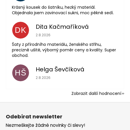
Krásný kousek do šatníku, hezký materiál.
Objednala jsem zavinovací sukni, moc pěkně sedí.
Dita Kačmaříková
DK
Hodnocení obchodu je 5 z 5 hvězdiček.
2.8.2026
Šaty z přírodního materiálu, ženského střihu,
precizně ušité, výborný poměr ceny a kvality. Super
obchod.
Helga Ševčíková
HŠ
Hodnocení obchodu je 5 z 5 hvězdiček.
2.8.2026
Zobrazit další hodnocení
Z
á
Odebírat newsletter
p
Nezmeškejte žádné novinky či slevy!
a