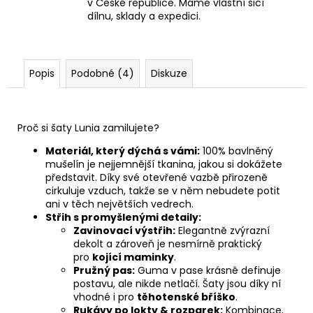
v České republice. Máme vlastní šicí
dílnu, sklady a expedici.
Popis
Podobné (4)
Diskuze
Proč si šaty Lunia zamilujete?
Materiál, který dýchá s vámi:
100% bavlněný
mušelín je nejjemnější tkanina, jakou si dokážete
představit. Díky své otevřené vazbě přirozeně
cirkuluje vzduch, takže se v něm nebudete potit
ani v těch největších vedrech.
Střih s promyšlenými detaily:
Zavinovací výstřih:
Elegantně zvýrazní
dekolt a zároveň je nesmírně praktický
pro
kojící maminky
.
Pružný pas:
Guma v pase krásně definuje
postavu, ale nikde netlačí. Šaty jsou díky ní
vhodné i pro
těhotenské bříško
.
Rukávy po lokty & rozparek:
Kombinace,