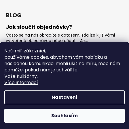
BLOG
Jak sloučit objednávky?
Často se na nás obracíte s dotazem, zda lze k již Vámi
vytvořené objednávce něco přidat. An...
Jak vybrat rostoucí overal na jaro?
Naši milí zákazníci,
používáme cookies, abychom vám nabídku a
Nejčastější otázka, kterou od Vás teď dostáváme je, jak
vybrat rostoucí overal na nadcházející jarní...
následnou komunikaci mohli ušít na míru, moc nám
pomůže, pokud nám je schválíte.
OVERALY jaké jsou mezi nimi rozdíly
Vaše Kulišárny.
Overaly jsou velmi oblíbeným kouskem. Snadno se
Více informací
oblékají, nevykasávají se a přebalování je hračka. ...
Nastavení
Vytvořil Shoptet
Copyright 2026
Kulišárny
. Všechna práva vyhrazena.
‼️ Sleva 30% na všechno zboží z kategorie ZBOŽÍ SKLADEM s
Souhlasím
Upravit nastavení cookies
kódem SKLAD30‼️