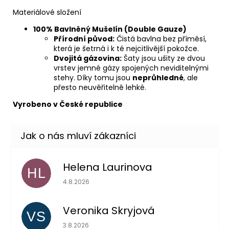
Materiálové složení
100% Bavlněný Mušelín (Double Gauze)
Přírodní původ:
Čistá bavlna bez příměsí,
která je šetrná i k té nejcitlivější pokožce.
Dvojitá gázovina:
Šaty jsou ušity ze dvou
vrstev jemné gázy spojených neviditelnými
stehy. Díky tomu jsou
neprůhledné
, ale
přesto neuvěřitelně lehké.
Vyrobeno v České republice
Helena Laurinova
HL
Hodnocení obchodu je 5 z 5 hvězdiček.
4.8.2026
Veronika Skryjová
VS
Hodnocení obchodu je 5 z 5 hvězdiček.
3.8.2026