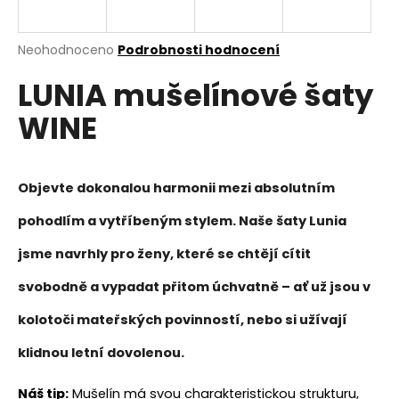
a
j
Průměrné
Neohodnoceno
Podrobnosti hodnocení
í
hodnocení
LUNIA mušelínové šaty
produktu
t
je
?
WINE
0,0
z
5
hvězdiček.
Objevte dokonalou harmonii mezi
absolutním
HLEDAT
pohodlím
a vytříbeným stylem. Naše šaty Lunia
jsme navrhly pro ženy, které se chtějí cítit
D
svobodně a vypadat přitom úchvatně – ať už jsou v
o
kolotoči mateřských povinností, nebo si užívají
p
o
klidnou letní dovolenou.
r
u
Náš tip:
Mušelín má svou charakteristickou strukturu,