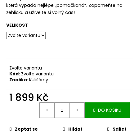
č
která vypadá nejlépe „pomačkaná“. Zapomeňte na
u
žehličku a užívejte si volný čas!
j
e
VELIKOST
m
e
ZAVINOVACÍ
SUKNĚ
MIDI
Zvolte variantu
BLACK
S
Kód:
Zvolte variantu
KAPSAMI
Značka:
Kulišárny
2
099
1 899 Kč
Kč
Měrná
DO KOŠÍKU
cena:
Zeptat se
Hlídat
Sdílet