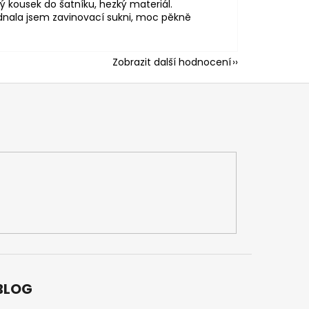
ý kousek do šatníku, hezký materiál.
nala jsem zavinovací sukni, moc pěkně
Zobrazit další hodnocení
BLOG