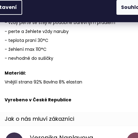
Údržba
tavení
Souhl
- poprvé vyperte samostatně s trochou octa místo aviváže, us
- vždy perte se stejně podobně barevným prádlem
- perte a žehlete vždy naruby
- teplota praní 30°C
- žehlení max 110°C
- nevhodné do sušičky
Materiál:
Vnější strana 92% Bavlna 8% elastan
Vyrobeno v České Republice
Veronika Naplavova