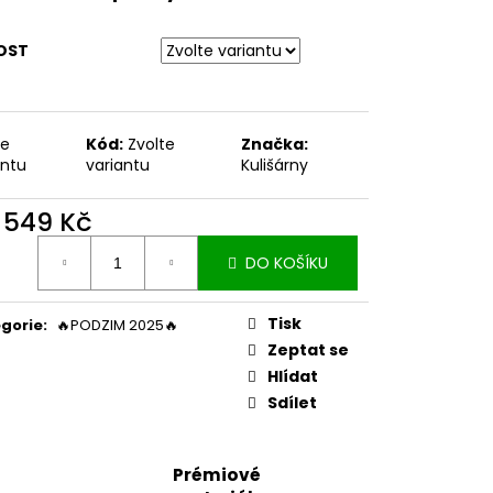
OST
te
Kód:
Zvolte
Značka:
antu
variantu
Kulišárny
d
549 Kč
ná
DO KOŠÍKU
:
Tisk
gorie
:
🔥PODZIM 2025🔥
Zeptat se
Hlídat
Sdílet
Prémiové