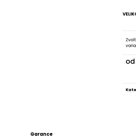
KAPSAMI
2 199 Kč
2 099 Kč
VELIK
Zvol
vari
o
Měr
cena
Kate
Garance