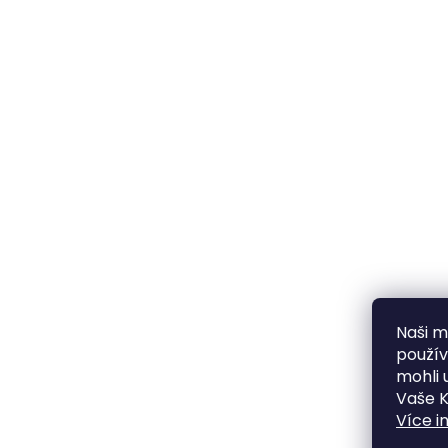
Naši mi
použí
mohli 
Vaše K
Více i