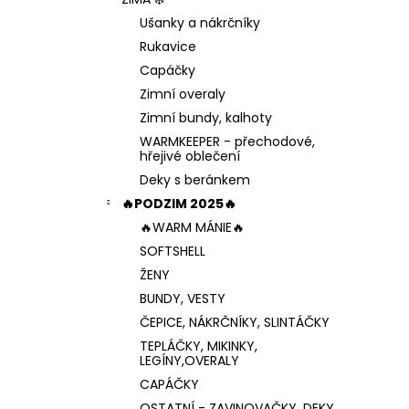
1 199 Kč
l
Ušanky a nákrčníky
Rukavice
Capáčky
Zimní overaly
Zimní bundy, kalhoty
WARMKEEPER - přechodové,
hřejivé oblečení
Deky s beránkem
🔥PODZIM 2025🔥
🔥WARM MÁNIE🔥
SOFTSHELL
ŽENY
BUNDY, VESTY
ČEPICE, NÁKRČNÍKY, SLINTÁČKY
TEPLÁČKY, MIKINKY,
LEGÍNY,OVERALY
CAPÁČKY
OSTATNÍ - ZAVINOVAČKY, DEKY,