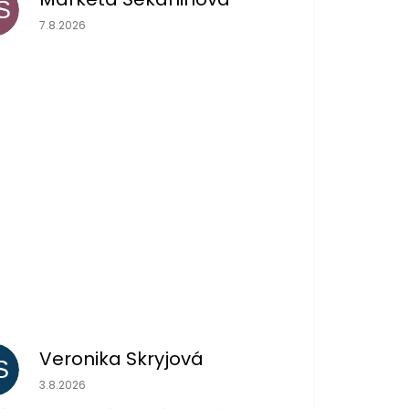
S
Hodnocení obchodu je 5 z 5 hvězdiček.
7.8.2026
Veronika Skryjová
S
Hodnocení obchodu je 5 z 5 hvězdiček.
3.8.2026