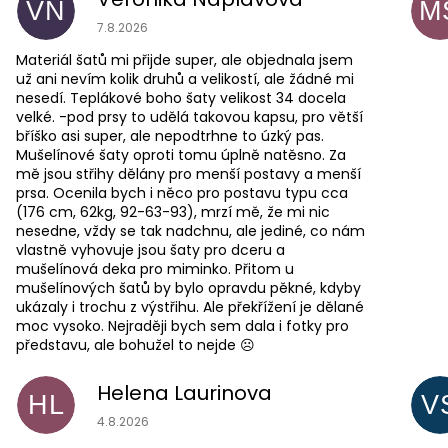
VN
M
Hodnocení obchodu je 4 z 5 hvězdiček.
7.8.2026
Materiál šatů mi přijde super, ale objednala jsem
už ani nevím kolik druhů a velikostí, ale žádné mi
nesedí. Teplákové boho šaty velikost 34 docela
velké. -pod prsy to udělá takovou kapsu, pro větší
bříško asi super, ale nepodtrhne to úzký pas.
Mušelínové šaty oproti tomu úplně natěsno. Za
mě jsou střihy dělány pro menší postavy a menší
prsa. Ocenila bych i něco pro postavu typu cca
(176 cm, 62kg, 92-63-93), mrzí mě, že mi nic
nesedne, vždy se tak nadchnu, ale jediné, co nám
vlastně vyhovuje jsou šaty pro dceru a
mušelínová deka pro miminko. Přitom u
mušelínových šatů by bylo opravdu pěkné, kdyby
ukázaly i trochu z výstřihu. Ale překřížení je dělané
moc vysoko. Nejraději bych sem dala i fotky pro
představu, ale bohužel to nejde ☹️
Helena Laurinova
HL
V
Hodnocení obchodu je 5 z 5 hvězdiček.
4.8.2026