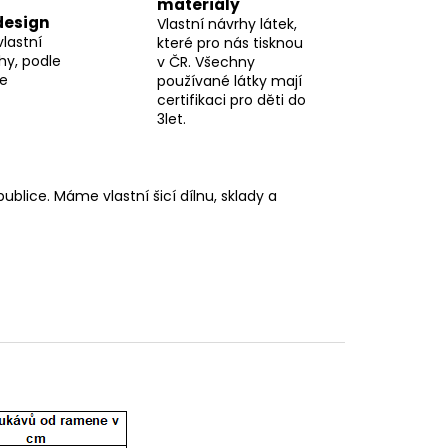
materiály
design
Vlastní návrhy látek,
vlastní
které pro nás tisknou
hy, podle
v ČR. Všechny
me
používané látky mají
certifikaci pro děti do
3let.
blice. Máme vlastní šicí dílnu, sklady a