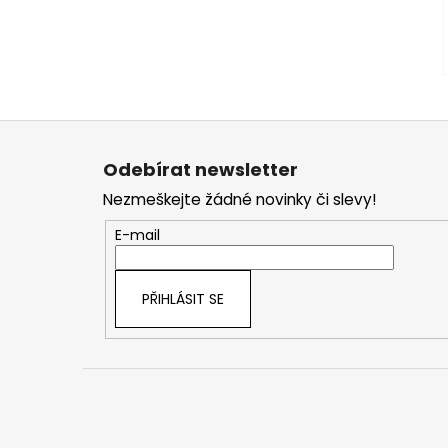
Z
á
Odebírat newsletter
p
Nezmeškejte žádné novinky či slevy!
a
t
E-mail
í
PŘIHLÁSIT SE