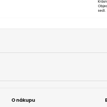
Krásn
Objed
sedí.
O nákupu