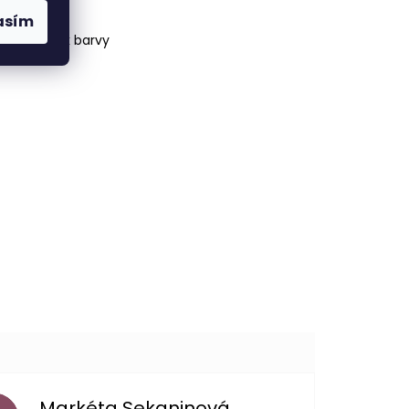
asím
tálí se tak barvy
Markéta Sekaninová