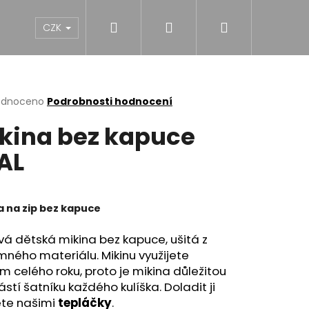
Hledat
Přihlášení
Nákupní
NY
DÍVKY
CHLAPCI
MUŽI
Dárk
CZK
košík
rné
odnoceno
Podrobnosti hodnocení
cení
kina bez kapuce
ktu
AL
ček.
a na zip bez kapuce
vá dětská mikina bez kapuce, ušitá z
emného materiálu
.
Mikinu využijete
 celého roku, proto je mikina důležitou
stí šatníku každého kulíška. Doladit ji
NĚ MIDI BLACK S
te našimi
tepláčky
.