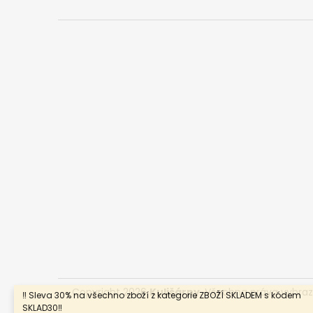
Copyright 2026
Kulišárny
. Všechna práva vyhra
‼️ Sleva 30% na všechno zboží z kategorie ZBOŽÍ SKLADEM s kódem
SKLAD30‼️