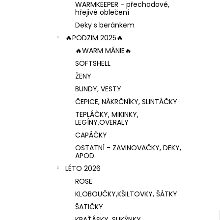
WARMKEEPER - přechodové,
hřejivé oblečení
Deky s beránkem
🔥PODZIM 2025🔥
🔥WARM MÁNIE🔥
SOFTSHELL
ŽENY
BUNDY, VESTY
ČEPICE, NÁKRČNÍKY, SLINTÁČKY
TEPLÁČKY, MIKINKY,
LEGÍNY,OVERALY
CAPÁČKY
OSTATNÍ - ZAVINOVAČKY, DEKY,
APOD.
LÉTO 2026
ROSE
KLOBOUČKY,KŠILTOVKY, ŠÁTKY
ŠATIČKY
KRAŤÁSKY, SUKÝNKY