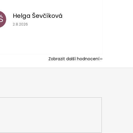
Helga Ševčíková
Š
Hodnocení obchodu je 5 z 5 hvězdiček.
2.8.2026
Zobrazit další hodnocení