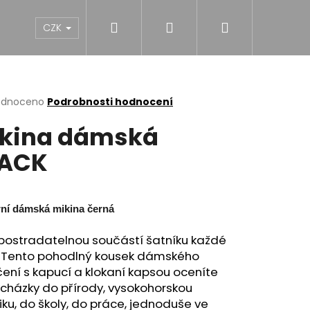
Hledat
Přihlášení
Nákupní
NY
DÍVKY
CHLAPCI
MUŽI
Dárk
CZK
košík
rné
odnoceno
Podrobnosti hodnocení
cení
kina dámská
ktu
LACK
ček.
ní dámská mikina černá
epostradatelnou součástí šatníku každé
. Tento pohodlný kousek dámského
ení s kapucí a klokaní kapsou oceníte
cházky do přírody, vysokohorskou
NĚ MIDI BLACK S
tiku, do školy, do práce, jednoduše ve