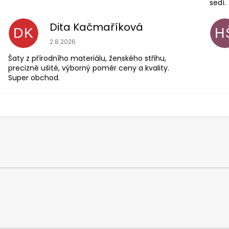
sedí.
Dita Kačmaříková
DK
H
Hodnocení obchodu je 5 z 5 hvězdiček.
2.8.2026
Šaty z přírodního materiálu, ženského střihu,
precizně ušité, výborný poměr ceny a kvality.
Super obchod.