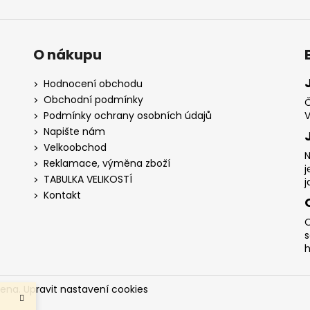
O nákupu
Hodnocení obchodu
Obchodní podmínky
Č
Podmínky ochrany osobních údajů
V
Napište nám
Velkoobchod
N
Reklamace, výměna zboží
j
TABULKA VELIKOSTÍ
j
Kontakt
O
s
h
zena.
Upravit nastavení cookies