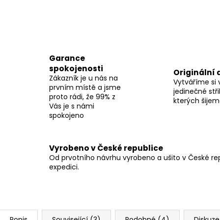
Garance
spokojenosti
Originální 
Zákazník je u nás na
Vytváříme si 
prvním místě a jsme
jedinečné stři
proto rádi, že 99% z
kterých šije
Vás je s námi
spokojeno
Vyrobeno v České republice
Od prvotního návrhu vyrobeno a ušito v České repu
expedici.
Popis
Související (3)
Podobné (4)
Diskuze