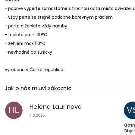
- poprvé vyperte samostatně s trochou octa místo aviváže, us
- vždy perte se stejně podobně barevným prádlem
- perte a žehlete vždy naruby
- teplota praní 30°C
- žehlení max 110°C
- nevhodné do sušičky
Vyrobeno v České republice.
Helena Laurinova
HL
V
Hodnocení obchodu je 5 z 5 hvězdiček.
4.8.2026
Krásn
Objed