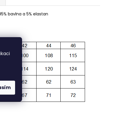
 95% bavlna a 5% elastan
kaci
asím