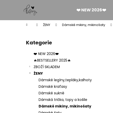
K
Přejít
na
o
❤️ NEW 2026❤️
obsah
Zpět
Zpět
š
do
do
í
Domů
ŽENY
Dámské mikiny, mikinošaty
k
obchodu
obchodu
P
o
Kategorie
Přeskočit
s
kategorie
t
❤️ NEW 2026❤️
r
🔥BESTSELLERY 2025🔥
a
ZBOŽÍ SKLADEM
n
ŽENY
n
Dámské legíny,tepláky,kalhoty
í
Dámské kraťasy
p
Dámské sukně
a
Dámská trička, topy a košile
n
Dámské mikiny, mikinošaty
DÁMSKÉ BERMUDY SILK BLACK
e
Dámské šaty