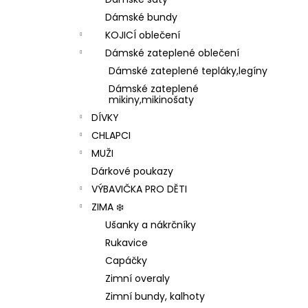
1 199 Kč
l
Dámské bundy
KOJICÍ oblečení
Dámské zateplené oblečení
Dámské zateplené tepláky,legíny
Dámské zateplené
mikiny,mikinošaty
DÍVKY
CHLAPCI
MUŽI
Dárkové poukazy
VÝBAVIČKA PRO DĚTI
ZIMA ❄️
Ušanky a nákrčníky
Rukavice
Capáčky
Zimní overaly
Zimní bundy, kalhoty