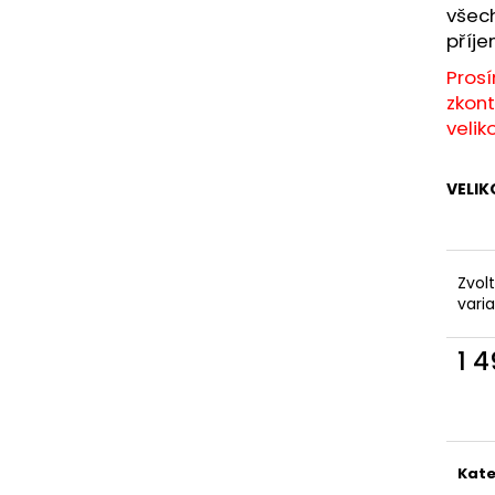
KAPSAMI
2 199 Kč
všech
2 099 Kč
příj
Pros
zkont
velik
VELIK
Zvol
vari
1 
Měr
cena
Kate