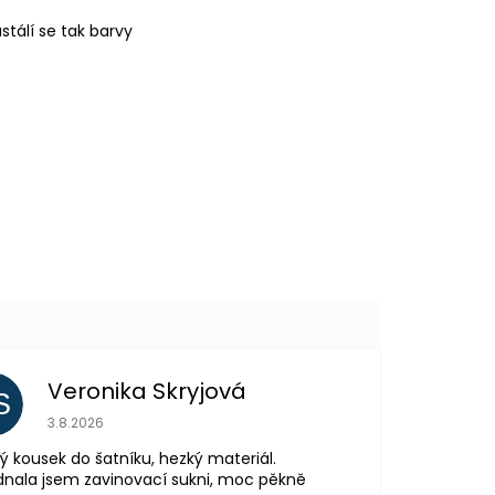
tálí se tak barvy
Veronika Skryjová
S
Hodnocení obchodu je 5 z 5 hvězdiček.
3.8.2026
ý kousek do šatníku, hezký materiál.
nala jsem zavinovací sukni, moc pěkně