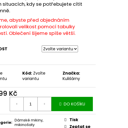
 situacích, kdy se potřebujete cítit
emně.
íme, abyste před objednáním
rolovali velikost pomocí tabulky
ostí. Oblečení šijeme spíše větší.
OST
te
Kód:
Zvolte
Značka:
antu
variantu
Kulišárny
499 Kč
ná
DO KOŠÍKU
:
Tisk
Dámské mikiny,
gorie
:
mikinošaty
Zeptat se