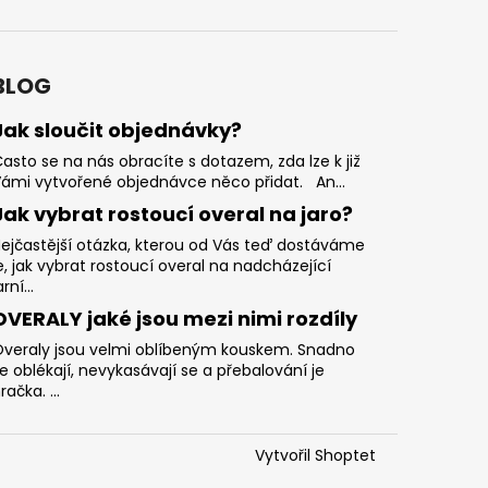
BLOG
Jak sloučit objednávky?
asto se na nás obracíte s dotazem, zda lze k již
ámi vytvořené objednávce něco přidat. An...
Jak vybrat rostoucí overal na jaro?
ejčastější otázka, kterou od Vás teď dostáváme
e, jak vybrat rostoucí overal na nadcházející
arní...
OVERALY jaké jsou mezi nimi rozdíly
veraly jsou velmi oblíbeným kouskem. Snadno
e oblékají, nevykasávají se a přebalování je
račka. ...
Vytvořil Shoptet