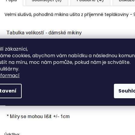
Velmi slušivá, pohodlná mikina ušita z příjemné teplákoviny -
lí zákazníci,
váme cookies, abychom vám nabídku a následnou komuni
ušít na míru, moc nám pomůže, pokud nám je schválíte.
ulišárny.
nformací
tavení
Souhl
Údržba: