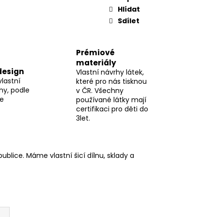
Hlídat
Sdílet
Prémiové
materiály
design
Vlastní návrhy látek,
vlastní
které pro nás tisknou
hy, podle
v ČR. Všechny
me
používané látky mají
certifikaci pro děti do
3let.
blice. Máme vlastní šicí dílnu, sklady a