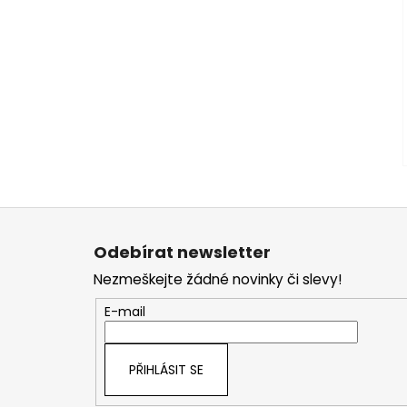
Z
á
Odebírat newsletter
p
Nezmeškejte žádné novinky či slevy!
a
t
E-mail
í
PŘIHLÁSIT SE