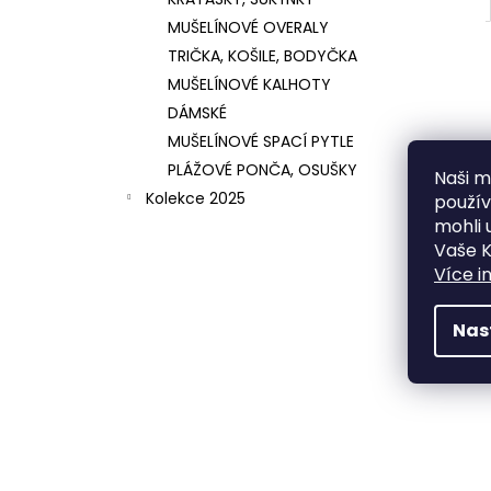
MUŠELÍNOVÉ OVERALY
TRIČKA, KOŠILE, BODYČKA
MUŠELÍNOVÉ KALHOTY
DÁMSKÉ
MUŠELÍNOVÉ SPACÍ PYTLE
PLÁŽOVÉ PONČA, OSUŠKY
Naši mi
Kolekce 2025
použí
mohli 
Vaše K
Více i
Nas