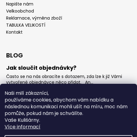
Napište nám
Velkoobchod
Reklamace, výměna zboží
TABULKA VELIKOSTÍ
Kontakt
BLOG
Jak sloučit objednávky?
Často se na nás obracíte s dotazem, zda lze k již Vámi
vytvořené objednávce něco přidat. An...
Jak vybrat rostoucí overal na jaro?
Naši milí zákazníci,
používáme cookies, abychom vám nabídku a
Nejčastější otázka, kterou od Vás teď dostáváme je, jak
vybrat rostoucí overal na nadcházející jarní...
následnou komunikaci mohli ušít na míru, moc nám
pomůže, pokud nám je schválíte.
OVERALY jaké jsou mezi nimi rozdíly
Vaše Kulišárny.
Overaly jsou velmi oblíbeným kouskem. Snadno se
Více informací
oblékají, nevykasávají se a přebalování je hračka. ...