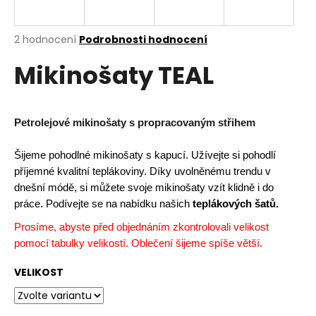
a
j
Průměrné
2 hodnocení
Podrobnosti hodnocení
í
hodnocení
Mikinošaty TEAL
produktu
t
je
?
4,5
z
5
Petrolejové mikinošaty s propracovaným střihem
hvězdiček.
Šijeme pohodlné mikinošaty s kapucí. Užívejte si pohodlí
HLEDAT
příjemné kvalitní teplákoviny. Díky uvolněnému trendu v
dnešní módě, si můžete svoje mikinošaty vzít klidně i do
práce. Podívejte se na nabídku našich
teplákových šatů.
D
Prosíme, abyste před objednáním zkontrolovali velikost
o
pomocí tabulky velikostí. Oblečení šijeme spíše větší.
p
o
VELIKOST
r
u