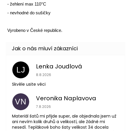
- žehlení max 110°C
- nevhodné do sušičky
Vyrobeno v České republice.
Lenka Joudlová
LJ
Hodnocení obchodu je 5 z 5 hvězdiček.
8.8.2026
Skvěle usite věci
Veronika Naplavova
VN
Hodnocení obchodu je 4 z 5 hvězdiček.
7.8.2026
Materiál šatů mi přijde super, ale objednala jsem už
ani nevím kolik druhů a velikostí, ale žádné mi
nesedí. Teplákové boho šaty velikost 34 docela