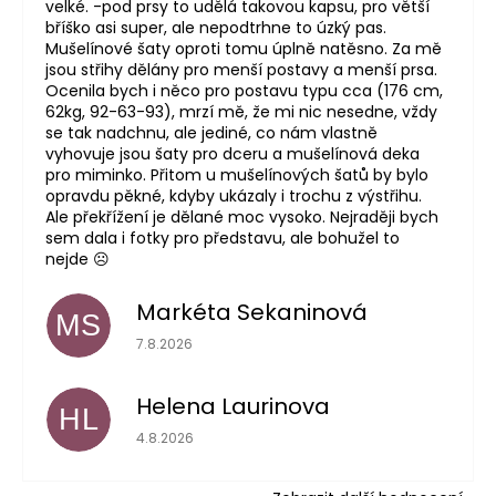
velké. -pod prsy to udělá takovou kapsu, pro větší
bříško asi super, ale nepodtrhne to úzký pas.
Mušelínové šaty oproti tomu úplně natěsno. Za mě
jsou střihy dělány pro menší postavy a menší prsa.
Ocenila bych i něco pro postavu typu cca (176 cm,
62kg, 92-63-93), mrzí mě, že mi nic nesedne, vždy
se tak nadchnu, ale jediné, co nám vlastně
vyhovuje jsou šaty pro dceru a mušelínová deka
pro miminko. Přitom u mušelínových šatů by bylo
opravdu pěkné, kdyby ukázaly i trochu z výstřihu.
Ale překřížení je dělané moc vysoko. Nejraději bych
sem dala i fotky pro představu, ale bohužel to
nejde ☹️
Markéta Sekaninová
MS
Hodnocení obchodu je 5 z 5 hvězdiček.
7.8.2026
Helena Laurinova
HL
Hodnocení obchodu je 5 z 5 hvězdiček.
4.8.2026