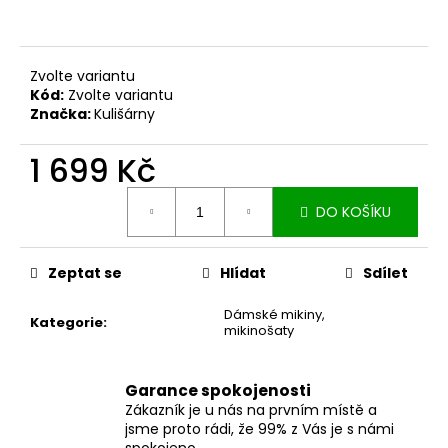
č
u
j
e
Zvolte variantu
m
Kód:
Zvolte variantu
e
Značka:
Kulišárny
1 699 Kč
MUŠELÍNOVÉ
ŠATY
Měrná
KATE
DO KOŠÍKU
cena:
S
KAPSAMI
WINE
Zeptat se
Hlídat
Sdílet
2
199
Dámské mikiny,
Kč
Kategorie
:
mikinošaty
Garance spokojenosti
Zákazník je u nás na prvním místě a
jsme proto rádi, že 99% z Vás je s námi